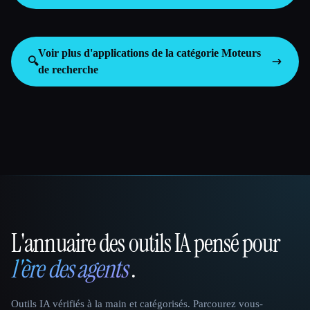
Voir plus d'applications de la catégorie
Moteurs
🔍
de recherche
L'annuaire des outils IA pensé pour
That AI Collection
l'ère des agents
.
Outils IA vérifiés à la main et catégorisés. Parcourez vous-