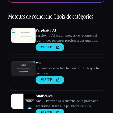
Esc
Moteurs de recherche
Choix de catégories
Perplexity AI
Perplexity AI est un moteur de réponse qui
fournit des réponses précises à des questions
complexes à l''aide de grands modèles
VISITE
linguistiques.
You
Le moteur de recherche basé sur l''IA que tu
contrôles
VISITE
Andisearch
Andi - Partez à la recherche de la prochaine
génération grâce à la puissance de l''IA
VISITE