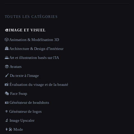
TOUTES LES CATÉGORIES
🎨
IMAGE ET VISUEL
🎲 Animation & Modélisation 3D
🏯 Architecture & Design d''intérieur
🌄 Art et illustration basés sur l'IA
😎 Avatars
🖌️ Du texte à l'image
📸 Évaluation du visage et de la beauté
🎭 Face Swap
🪪 Générateur de headshots
⚜️ Générateur de logos
🔬 Image Upscaler
👩‍🎤 Mode