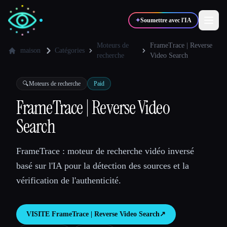
✦
Soumettre avec l'IA
Moteurs de
FrameTrace | Reverse
maison
Catégories
recherche
Video Search
✍️
🎨
Auteurs
Designers
🔍
Moteurs de recherche
Paid
FrameTrace | Reverse Video
💻
📈
Développeurs
Marketeurs
Search
🎓
🎬
Étudiants
Créateurs
FrameTrace : moteur de recherche vidéo inversé
basé sur l'IA pour la détection des sources et la
vérification de l'authenticité.
Blog
VISITE
FrameTrace | Reverse Video Search
↗︎
Comparer les outils