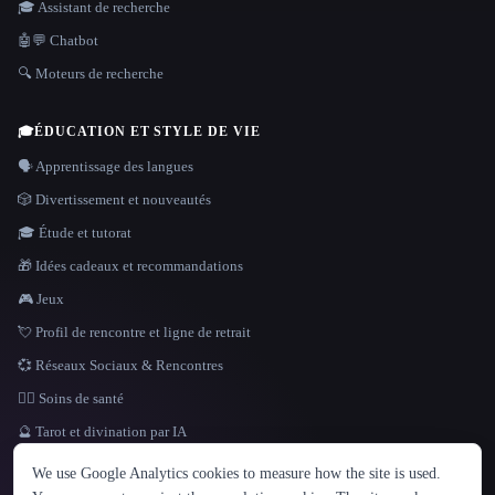
🎓 Assistant de recherche
🤖💬 Chatbot
🔍 Moteurs de recherche
🎓
ÉDUCATION ET STYLE DE VIE
🗣️ Apprentissage des langues
🎲 Divertissement et nouveautés
🎓 Étude et tutorat
🎁 Idées cadeaux et recommandations
🎮 Jeux
💘 Profil de rencontre et ligne de retrait
💞 Réseaux Sociaux & Rencontres
👩‍⚕️ Soins de santé
🔮 Tarot et divination par IA
LANGUE
We use Google Analytics cookies to measure how the site is used.
English
español
Français
Русский
简体中文