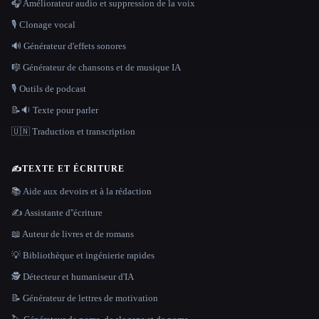
🎧 Améliorateur audio et suppression de la voix
🎙️ Clonage vocal
🔊 Générateur d'effets sonores
🎼 Générateur de chansons et de musique IA
🎙️ Outils de podcast
📝🔉 Texte pour parler
🇺🇳 Traduction et transcription
✍️
TEXTE ET ÉCRITURE
📚 Aide aux devoirs et à la rédaction
✍️ Assistante d''écriture
📖 Auteur de livres et de romans
💡 Bibliothèque et ingénierie rapides
🕵️ Détecteur et humaniseur d'IA
📝 Générateur de lettres de motivation