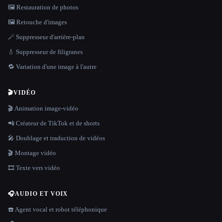
🖼️ Restauration de photos
🖼️ Retouche d'images
🪄 Suppresseur d'arrière-plan
💧 Suppresseur de filigranes
🔁 Variation d'une image à l'autre
🎬
VIDÉO
🎬 Animation image-vidéo
📲 Créateur de TikTok et de shorts
🎤 Doublage et traduction de vidéos
🎬 Montage vidéo
🎞️ Texte vers vidéo
🎧
AUDIO ET VOIX
☎️ Agent vocal et robot téléphonique