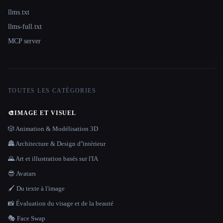
llms.txt
llms-full.txt
MCP server
TOUTES LES CATÉGORIES
🎨
IMAGE ET VISUEL
🎲 Animation & Modélisation 3D
🏯 Architecture & Design d''intérieur
🌄 Art et illustration basés sur l'IA
😎 Avatars
🖌️ Du texte à l'image
📸 Évaluation du visage et de la beauté
🎭 Face Swap