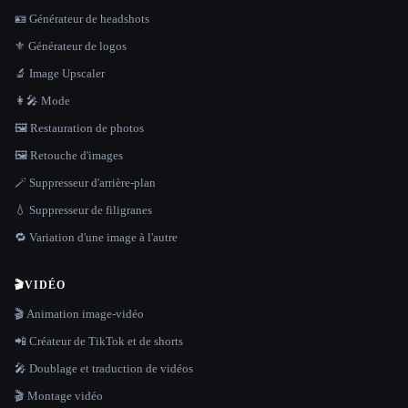
🪪 Générateur de headshots
⚜️ Générateur de logos
🔬 Image Upscaler
👩‍🎤 Mode
🖼️ Restauration de photos
🖼️ Retouche d'images
🪄 Suppresseur d'arrière-plan
💧 Suppresseur de filigranes
🔁 Variation d'une image à l'autre
🎬
VIDÉO
🎬 Animation image-vidéo
📲 Créateur de TikTok et de shorts
🎤 Doublage et traduction de vidéos
🎬 Montage vidéo