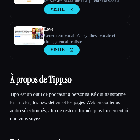
tout-en-un basée sur l'IA | Synthèse vocale et
clonage vocal
VISITE
Lovo
Générateur vocal IA : synthèse vocale et
clonage vocal réalistes
VISITE
À propos de Tipp.so
Tipp est un outil de podcasting personnalisé qui transforme
les articles, les newsletters et les pages Web en contenus
audio sélectionnés, afin de rester informée plus facilement où
que vous soyez.