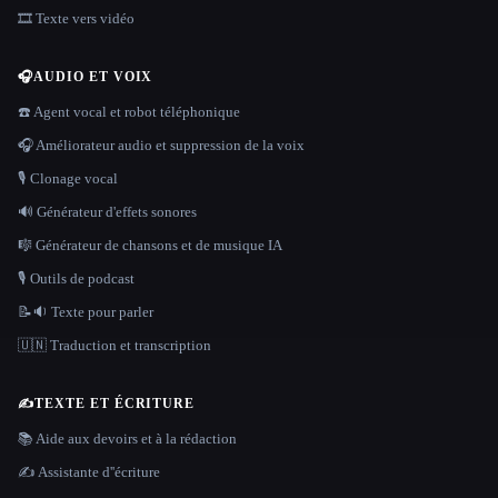
🎞️ Texte vers vidéo
🎧
AUDIO ET VOIX
☎️ Agent vocal et robot téléphonique
🎧 Améliorateur audio et suppression de la voix
🎙️ Clonage vocal
🔊 Générateur d'effets sonores
🎼 Générateur de chansons et de musique IA
🎙️ Outils de podcast
📝🔉 Texte pour parler
🇺🇳 Traduction et transcription
✍️
TEXTE ET ÉCRITURE
📚 Aide aux devoirs et à la rédaction
✍️ Assistante d''écriture