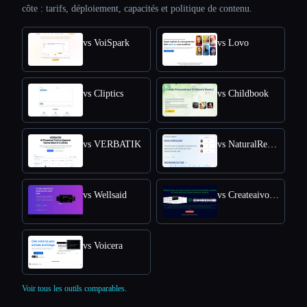
côte : tarifs, déploiement, capacités et politique de contenu.
vs VoiSpark
vs Lovo
vs Cliptics
vs Childbook
vs VERBATIK
vs NaturalReader
vs Wellsaid
vs Createaivoiceovers
vs Voicera
Voir tous les outils comparables.