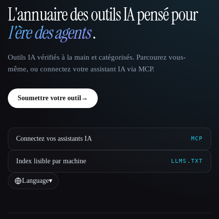
L'annuaire des outils IA pensé pour
That AI Collection
l'ère des agents
.
Outils IA vérifiés à la main et catégorisés. Parcourez vous-
même, ou connectez votre assistant IA via MCP.
Soumettre votre outil
→
Connectez vos assistants IA
MCP
Index lisible par machine
LLMS.TXT
Language
▾