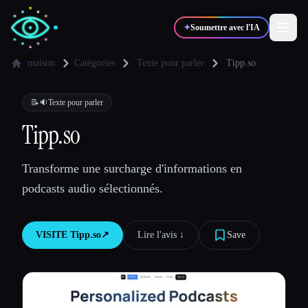
✦
Soumettre avec l'IA
maison
Catégories
Texte pour parler
Tipp.so
✍️
🎨
Auteurs
Designers
📝🔉
Texte pour parler
Tipp.so
💻
📈
Développeurs
Marketeurs
Transforme une surcharge d'informations en
podcasts audio sélectionnés.
🎓
🎬
Étudiants
Créateurs
VISITE
Tipp.so
↗︎
Lire l'avis ↓︎
Save
Blog
Comparer les outils