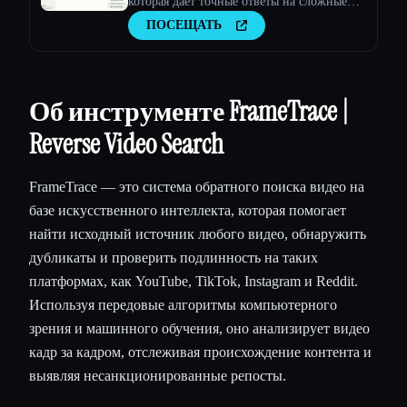
которая дает точные ответы на сложные
вопросы с использованием больших
ПОСЕЩАТЬ
языковых моделей.
Об инструменте FrameTrace |
Reverse Video Search
FrameTrace — это система обратного поиска видео на
базе искусственного интеллекта, которая помогает
найти исходный источник любого видео, обнаружить
дубликаты и проверить подлинность на таких
платформах, как YouTube, TikTok, Instagram и Reddit.
Используя передовые алгоритмы компьютерного
зрения и машинного обучения, оно анализирует видео
кадр за кадром, отслеживая происхождение контента и
выявляя несанкционированные репосты.