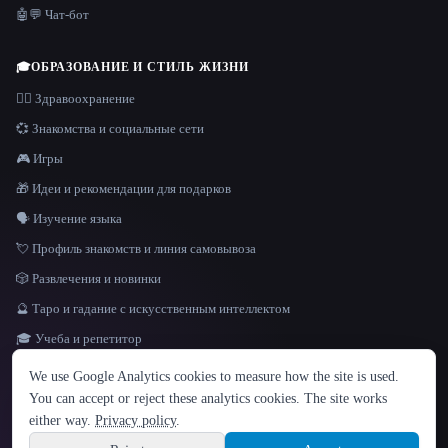
🤖💬 Чат-бот
🎓
ОБРАЗОВАНИЕ И СТИЛЬ ЖИЗНИ
👩‍⚕️ Здравоохранение
💞 Знакомства и социальные сети
🎮 Игры
🎁 Идеи и рекомендации для подарков
🗣️ Изучение языка
💘 Профиль знакомств и линия самовывоза
🎲 Развлечения и новинки
🔮 Таро и гадание с искусственным интеллектом
🎓 Учеба и репетитор
ЯЗЫК
We use Google Analytics cookies to measure how the site is used.
English
español
Français
Русский
简体中文
You can accept or reject these analytics cookies. The site works
Hindi
either way.
Privacy policy
.
© 2026 That AI Collection. Все права защищены.
·
Условия предоставления услуг
·
Site information
политика конфиденциальности
·
·
Built with Metatron ★