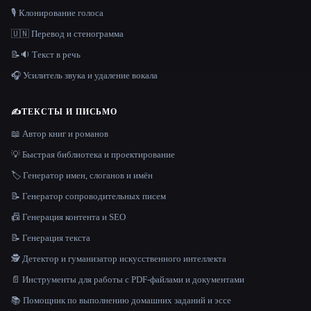
🎙️ Клонирование голоса
🇺🇳 Перевод и стенограмма
📝🔉 Текст в речь
🎧 Усилитель звука и удаление вокала
✍️
ТЕКСТЫ И ПИСЬМО
📖 Автор книг и романов
💡 Быстрая библиотека и проектирование
🏷️ Генератор имен, слоганов и имён
📝 Генератор сопроводительных писем
📠 Генерация контента и SEO
📝 Генерация текста
🕵️ Детектор и гуманизатор искусственного интеллекта
📄 Инструменты для работы с PDF-файлами и документами
📚 Помощник по выполнению домашних заданий и эссе