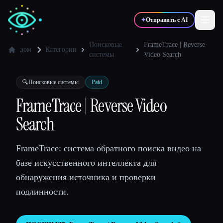
✦
Отправить с AI
Поисковые
FrameTrace | Reverse
дом
Категории
системы
Video Search
✍️
🎨
Писатели
Дизайнеры
🔍
Поисковые системы
Paid
FrameTrace | Reverse Video
💻
📈
Разработчики
Маркетологи
Search
🎓
🎬
Студенты
Креаторы
FrameTrace: система обратного поиска видео на
базе искусственного интеллекта для
обнаружения источника и проверки
подлинности.
Блог
Сравнить инструменты