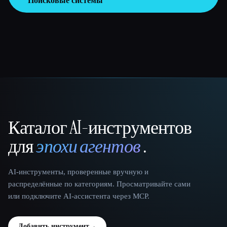
Поисковые системы
Каталог AI-инструментов
That AI Collection
для
эпохи агентов
.
AI-инструменты, проверенные вручную и
распределённые по категориям. Просматривайте сами
или подключите AI-ассистента через MCP.
Добавить инструмент
→