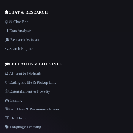
🤖
CHAT & RESEARCH
🤖💬 Chat Bot
📊 Data Analysis
🎓 Research Assistant
🔍 Search Engines
🎓
EDUCATION & LIFESTYLE
🔮 AI Tarot & Divination
💘 Dating Profile & Pickup Line
🎲 Entertainment & Novelty
🎮 Gaming
🎁 Gift Ideas & Recommendations
👩‍⚕️ Healthcare
🗣️ Language Learning