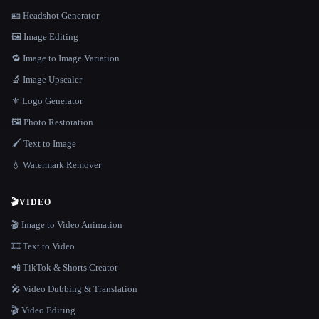
🪪 Headshot Generator
🖼️ Image Editing
🔁 Image to Image Variation
🔬 Image Upscaler
⚜️ Logo Generator
🖼️ Photo Restoration
🖌️ Text to Image
💧 Watermark Remover
🎬
VIDEO
🎬 Image to Video Animation
🎞️ Text to Video
📲 TikTok & Shorts Creator
🎤 Video Dubbing & Translation
🎬 Video Editing