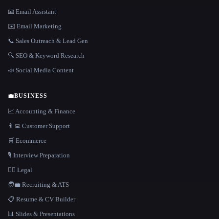
📧 Email Assistant
✉️ Email Marketing
📞 Sales Outreach & Lead Gen
🔍 SEO & Keyword Research
📣 Social Media Content
💼
BUSINESS
📈 Accounting & Finance
👨‍💻 Customer Support
🛒 Ecommerce
🎙️ Interview Preparation
👩‍⚖️ Legal
🧑‍💼 Recruiting & ATS
📋 Resume & CV Builder
📊 Slides & Presentations