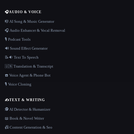
🎧
AUDIO & VOICE
🎼 AI Song & Music Generator
🎧 Audio Enhancer & Vocal Removal
🎙️ Podcast Tools
🔊 Sound Effect Generator
📝🔉 Text To Speech
🇺🇳 Translation & Transcript
☎️ Voice Agent & Phone Bot
🎙️ Voice Cloning
✍️
TEXT & WRITING
🕵️ AI Detector & Humanizer
📖 Book & Novel Writer
📠 Content Generation & Seo