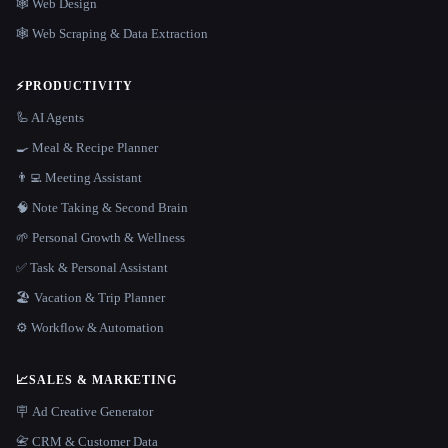
🕸 Web Design
🕸️ Web Scraping & Data Extraction
⚡
PRODUCTIVITY
🦾 AI Agents
🍳 Meal & Recipe Planner
👨‍💻 Meeting Assistant
🧠 Note Taking & Second Brain
🌱 Personal Growth & Wellness
✅ Task & Personal Assistant
🏖 Vacation & Trip Planner
⚙️ Workflow & Automation
📈
SALES & MARKETING
🪧 Ad Creative Generator
📇 CRM & Customer Data