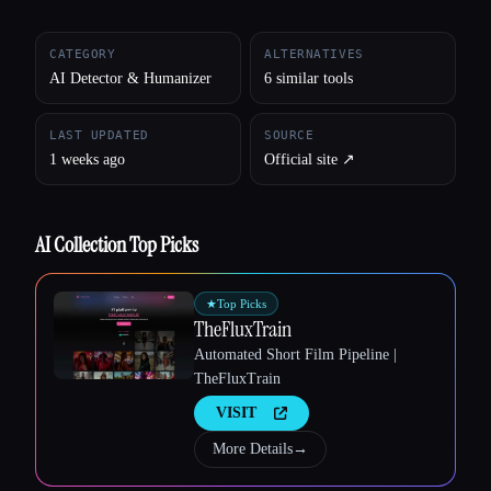
All categories
CATEGORY
ALTERNATIVES
AI Detector & Humanizer
6 similar tools
About
LAST UPDATED
SOURCE
1 weeks ago
Official site ↗︎
AI Collection Top Picks
★
Top Picks
TheFluxTrain
Automated Short Film Pipeline |
TheFluxTrain
VISIT
More Details
→