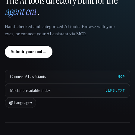
The AI tools directory built for the
That AI Collection
agent era
.
Hand-checked and categorized AI tools. Browse with your
eyes, or connect your AI assistant via MCP.
Submit your tool
→
Connect AI assistants
MCP
Machine-readable index
LLMS.TXT
Language
▾