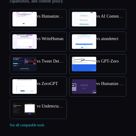
capabilities, and content policy.
vs HumanizeAI.com
vs AI Content Detector by Leap AI
vs WriteHuman
vs aiundetect
vs Tweet Detective
vs GPT-Zero
vs ZeroGPT
vs Humanize AI Text
vs Undetectable AI
See all comparable tools.