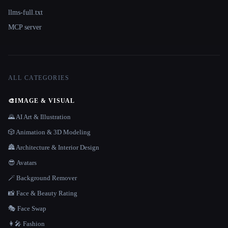
llms-full.txt
MCP server
ALL CATEGORIES
🎨
IMAGE & VISUAL
🌄 AI Art & Illustration
🎲 Animation & 3D Modeling
🏯 Architecture & Interior Design
😎 Avatars
🪄 Background Remover
📸 Face & Beauty Rating
🎭 Face Swap
👩‍🎤 Fashion