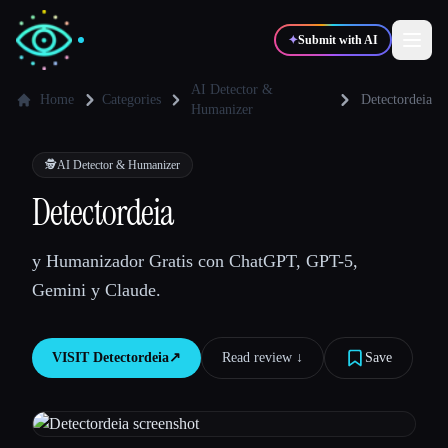
✦
Submit with AI
AI Detector &
Home
Categories
Detectordeia
Humanizer
✍️
🎨
Writers
Designers
🕵️
AI Detector & Humanizer
Detectordeia
💻
📈
Developers
Marketers
y Humanizador Gratis con ChatGPT, GPT-5,
🎓
🎬
Students
Creators
Gemini y Claude.
VISIT
Detectordeia
↗︎
Read review ↓︎
Save
Blog
Compare tools