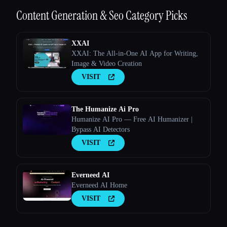
Content Generation & Seo
Category Picks
XXAI
XXAI: The All-in-One AI App for Writing,
Image & Video Creation
VISIT
The Humanize Ai Pro
Humanize AI Pro — Free AI Humanizer |
Bypass AI Detectors
VISIT
Everneed AI
Everneed AI Home
VISIT