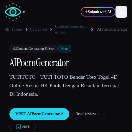
✦
Submit with AI
Content Generation
Home
Categories
AIPoemGenerator
& Seo
✍️
🎨
Writers
Designers
📠
Content Generation & Seo
Free
AIPoemGenerator
💻
📈
Developers
Marketers
TUTITOTO ! TUTI TOTO Bandar Toto Togel 4D
🎓
🎬
Students
Creators
Online Resmi HK Pools Dengan Resultan Tercepat
Di Indonesia.
VISIT
AIPoemGenerator
↗︎
Read review ↓︎
Blog
Save
Compare tools