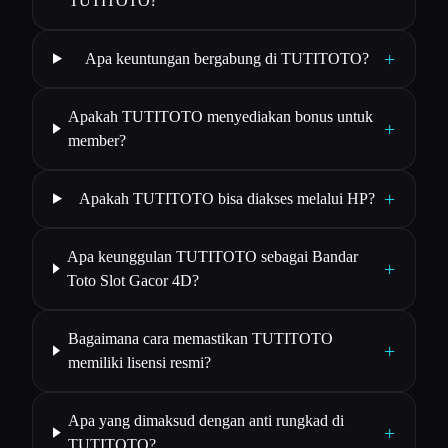
TUTITOTO?
+
Apa keuntungan bergabung di TUTITOTO?
Apakah TUTITOTO menyediakan bonus untuk
+
member?
+
Apakah TUTITOTO bisa diakses melalui HP?
Apa keunggulan TUTITOTO sebagai Bandar
+
Toto Slot Gacor 4D?
Bagaimana cara memastikan TUTITOTO
+
memiliki lisensi resmi?
Apa yang dimaksud dengan anti rungkad di
+
TUTITOTO?