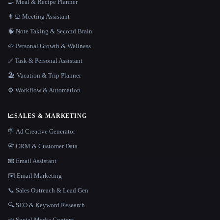
🍳 Meal & Recipe Planner
👨‍💻 Meeting Assistant
🧠 Note Taking & Second Brain
🌱 Personal Growth & Wellness
✅ Task & Personal Assistant
🏖 Vacation & Trip Planner
⚙️ Workflow & Automation
📈
SALES & MARKETING
🪧 Ad Creative Generator
📇 CRM & Customer Data
📧 Email Assistant
✉️ Email Marketing
📞 Sales Outreach & Lead Gen
🔍 SEO & Keyword Research
📣 Social Media Content