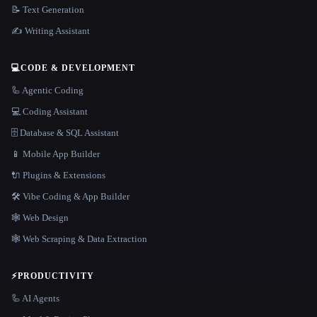
📝 Text Generation
✍️ Writing Assistant
💻
CODE & DEVELOPMENT
🦾 Agentic Coding
💻 Coding Assistant
🗄️ Database & SQL Assistant
📱 Mobile App Builder
🔌 Plugins & Extensions
🛠️ Vibe Coding & App Builder
🕸 Web Design
🕸️ Web Scraping & Data Extraction
⚡
PRODUCTIVITY
🦾 AI Agents