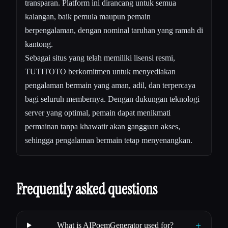
transparan. Platform ini dirancang untuk semua
kalangan, baik pemula maupun pemain
berpengalaman, dengan nominal taruhan yang ramah di
kantong.
Sebagai situs yang telah memiliki lisensi resmi,
TUTITOTO berkomitmen untuk menyediakan
pengalaman bermain yang aman, adil, dan terpercaya
bagi seluruh membernya. Dengan dukungan teknologi
server yang optimal, pemain dapat menikmati
permainan tanpa khawatir akan gangguan akses,
sehingga pengalaman bermain tetap menyenangkan.
Frequently asked questions
+
What is AIPoemGenerator used for?