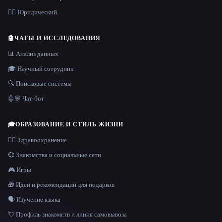
👩‍⚖️ Юридический
🤖
ЧАТЫ И ИССЛЕДОВАНИЯ
📊 Анализ данных
🎓 Научный сотрудник
🔍 Поисковые системы
🤖💬 Чат-бот
🎓
ОБРАЗОВАНИЕ И СТИЛЬ ЖИЗНИ
👩‍⚕️ Здравоохранение
💞 Знакомства и социальные сети
🎮 Игры
🎁 Идеи и рекомендации для подарков
🗣️ Изучение языка
💘 Профиль знакомств и линия самовывоза