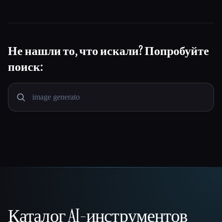
сегодня.
уголке.
Не нашли то, что искали? Попробуйте
поиск:
Каталог AI-инструментов
That AI Collection