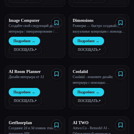
Все категории
Image Computer
Dimensions
О нас
Создайте свой следующий дизайн
Размеры — быстро создавайте
интерьера / панорамирование /
визуальные концепции с помощью
модную коллекцию / концепт-арт
ИИ
Подробнее
→
Подробнее
→
ПОСЕЩАТЬ
↗︎
ПОСЕЩАТЬ
↗︎
AI Room Planner
Coolaiid
Esc
Дизайн интерьера от AI
Coolaiid - измените дизайн
интерьера с помощью
искусственного интеллекта
Подробнее
→
Подробнее
→
ПОСЕЩАТЬ
↗︎
ПОСЕЩАТЬ
↗︎
Getfloorplan
AI TWO
Создание 2d и 3d планов этажей с
Aitwo.Co - Remodel AI -
помощью ИИ
Обновленный интерьер и