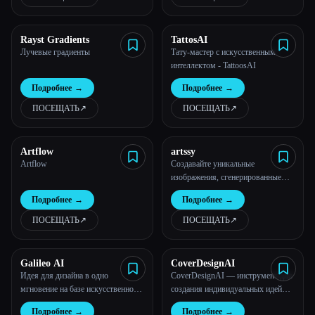
Rayst Gradients
TattosAI
Лучевые градиенты
Тату-мастер с искусственным
интеллектом - TattoosAI
Подробнее
→
Подробнее
→
ПОСЕЩАТЬ
↗︎
ПОСЕЩАТЬ
↗︎
Artflow
artssy
Artflow
Создавайте уникальные
изображения, сгенерированные
искусственным интеллектом, в 1
Подробнее
→
Подробнее
→
клик.
ПОСЕЩАТЬ
↗︎
ПОСЕЩАТЬ
↗︎
Galileo AI
CoverDesignAI
Идея для дизайна в одно
CoverDesignAI — инструмент для
мгновение на базе искусственного
создания индивидуальных идей
интеллекта
обложек книг, подсказок,
Подробнее
→
Подробнее
→