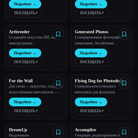
Подробнее
→
Подробнее
→
ПОСЕЩАТЬ
↗︎
ПОСЕЩАТЬ
↗︎
Artbreeder
Generated Photos
Создавайте искусство ИИ, как
Сгенерированные фотографии —
никогда раньше
уникальные, беззаботные
фотографии моделей
Подробнее
→
Подробнее
→
ПОСЕЩАТЬ
↗︎
ПОСЕЩАТЬ
↗︎
For the Wall
Flying Dog for Photoshop
Для стены — искусство, созданное
Суперсила искусственного
искусственным интеллектом —
интеллекта для фотошопа
forthewall.art
Подробнее
→
Подробнее
→
ПОСЕЩАТЬ
↗︎
ПОСЕЩАТЬ
↗︎
DreamUp
Accomplice
Выдумывать
Генерация, редактирование и