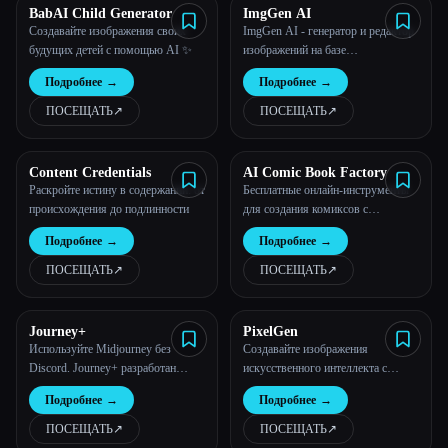
BabAI Child Generator
ImgGen AI
Создавайте изображения своих
ImgGen AI - генератор и редактор
будущих детей с помощью AI ✨
изображений на базе
искусственного интеллекта, 100%
Подробнее
→
Подробнее
→
бесплатный
ПОСЕЩАТЬ
↗︎
ПОСЕЩАТЬ
↗︎
Content Credentials
AI Comic Book Factory
Раскройте истину в содержании: от
Бесплатные онлайн-инструменты
происхождения до подлинности
для создания комиксов с
искусственным интеллектом
Подробнее
→
Подробнее
→
ПОСЕЩАТЬ
↗︎
ПОСЕЩАТЬ
↗︎
Journey+
PixelGen
Используйте Midjourney без
Создавайте изображения
Discord. Journey+ разработан
искусственного интеллекта с
командой венчурной студии
помощью интерфейса «укажи и
Подробнее
→
Подробнее
→
Halation, специализирующейся на
щелкни» без необходимости
продуктах, ориентированных на
писать сложные подсказки.
ПОСЕЩАТЬ
↗︎
ПОСЕЩАТЬ
↗︎
дизайн.