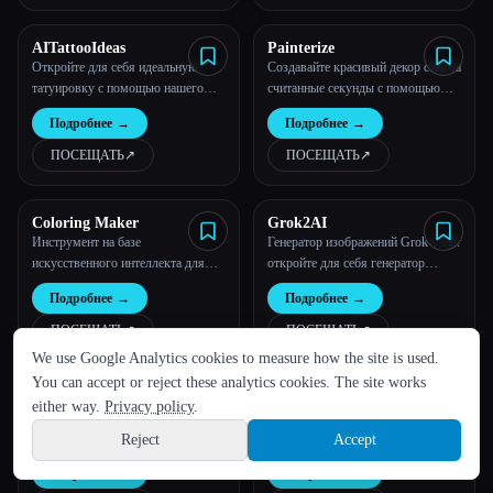
AITattooIdeas
Painterize
Откройте для себя идеальную
Создавайте красивый декор стен за
татуировку с помощью нашего
считанные секунды с помощью
генератора татуировок с
искусственного интеллекта
Подробнее
→
Подробнее
→
искусственным интеллектом
ПОСЕЩАТЬ
↗︎
ПОСЕЩАТЬ
↗︎
Coloring Maker
Grok2AI
Инструмент на базе
Генератор изображений Grok-2 AI:
искусственного интеллекта для
откройте для себя генератор
создания собственных раскрасок.
изображений Grok-2 AI,
Подробнее
→
Подробнее
→
Идеально подходит для детей,
использующий передовую модель
ЯЗЫК
учителей и всех, кто любит
Flux AI для создания
ПОСЕЩАТЬ
↗︎
ПОСЕЩАТЬ
↗︎
раскрашивать.
ультрасовременных произведений
We use Google Analytics cookies to measure how the site is used.
English
español
Français
Русский
简体中文
искусства на основе
You can accept or reject these analytics cookies. The site works
искусственного интеллекта.
Aitubo.
AI Caricature
Hindi
either way.
Privacy policy
.
Модель Aitubo Flux:
Фабрика комиксов с
революционная технология
искусственным интеллектом -
Reject
Accept
Sign up
генерации изображений
создайте свой комикс
Подробнее
→
Подробнее
→