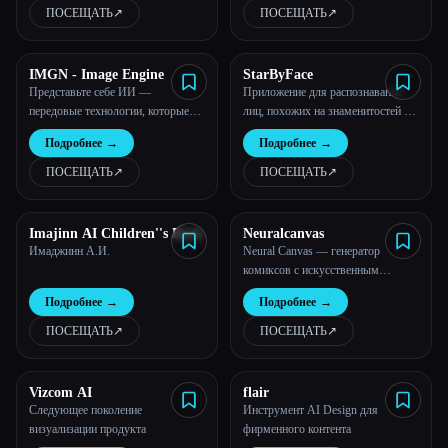
ПОСЕЩАТЬ
↗︎
ПОСЕЩАТЬ
↗︎
IMGN - Image Engine
StarByFace
Представьте себе ИИ —
Приложение для распознавания
передовые технологии, которые
лиц, похожих на знаменитостей -
легко использовать
Celebs Like Me
Подробнее
→
Подробнее
→
ПОСЕЩАТЬ
↗︎
ПОСЕЩАТЬ
↗︎
Imajinn AI Children''s Book
Neuralcanvas
Имаджинн А.И.
Neural Canvas — генератор
комиксов с искусственным
интеллектом.
Подробнее
→
Подробнее
→
ПОСЕЩАТЬ
↗︎
ПОСЕЩАТЬ
↗︎
Vizcom AI
flair
Следующее поколение
Инструмент AI Design для
визуализации продукта
фирменного контента