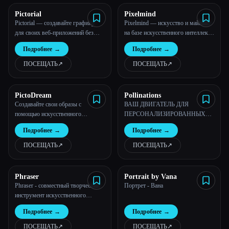
Pictorial
Pixelmind
Pictorial — создавайте графику
Pixelmind — искусство и майнинг
для своих веб-приложений без
на базе искусственного интеллекта
особых усилий
в NFTS
Подробнее
→
Подробнее
→
ПОСЕЩАТЬ
↗︎
ПОСЕЩАТЬ
↗︎
PictoDream
Pollinations
Создавайте свои образы с
ВАШ ДВИГАТЕЛЬ ДЛЯ
помощью искусственного
ПЕРСОНАЛИЗИРОВАННЫХ
интеллекта - Pictodream.Com
МЕДИА
Подробнее
→
Подробнее
→
ПОСЕЩАТЬ
↗︎
ПОСЕЩАТЬ
↗︎
Phraser
Portrait by Vana
Phraser - совместный творческий
Портрет - Вана
инструмент искусственного
интеллекта
Подробнее
→
Подробнее
→
ПОСЕЩАТЬ
↗︎
ПОСЕЩАТЬ
↗︎