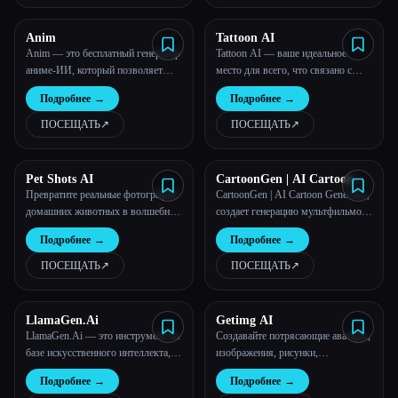
Anim
Tattoon AI
Anim — это бесплатный генератор
Tattoon AI — ваше идеальное
аниме-ИИ, который позволяет
место для всего, что связано с
любому создавать свои
дизайном татуировок!
Подробнее
→
Подробнее
→
собственные аниме-арты с
искусственным интеллектом. С
ПОСЕЩАТЬ
↗︎
ПОСЕЩАТЬ
↗︎
помощью наших инструментов
искусственного интеллекта легко
создавать потрясающие аниме-
Pet Shots AI
CartoonGen | AI Cartoon
рисунки.
Generator
Превратите реальные фотографии
CartoonGen | AI Cartoon Generator,
домашних животных в волшебные
создает генерацию мультфильмов
сцены с помощью генератора
для аватара с текстом или
Подробнее
→
Подробнее
→
изображений PetShotsai
изображением в стиле pixar.
ПОСЕЩАТЬ
↗︎
ПОСЕЩАТЬ
↗︎
LlamaGen.Ai
Getimg AI
LlamaGen.Ai — это инструмент на
Создавайте потрясающие аватары,
базе искусственного интеллекта,
изображения, рисунки,
который позволяет легко
фотографии с помощью
Подробнее
→
Подробнее
→
создавать аниме, комиксы и игры.
искусственного интеллекта.