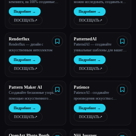
кемпинги, на 100% созданные
можно исследовать, создавать и
искусственным интеллектом 🤖
делиться искусством
Подробнее
→
Подробнее
→
искусственного интеллекта
ПОСЕЩАТЬ
↗︎
ПОСЕЩАТЬ
↗︎
Renderflux
PatternedAI
Renderflux — дизайн с
PatterndAI — создавайте
искусственным интеллектом
уникальные шаблоны для вашего
продукта с помощью
Подробнее
→
Подробнее
→
искусственного интеллекта!
ПОСЕЩАТЬ
↗︎
ПОСЕЩАТЬ
↗︎
Pattern Maker AI
Patience
Создавайте бесшовные узоры с
PatienceAI - создавайте
помощью искусственного
произведения искусства с
интеллекта
помощью более 500 моделей и
Подробнее
→
Подробнее
→
стилей искусственного интеллекта
ПОСЕЩАТЬ
↗︎
ПОСЕЩАТЬ
↗︎
OpenArt Photo Booth
Niji Journey