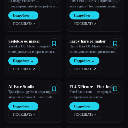
AI Image Enhancer —
Flux.1 Pro | Aike AI | Приложения
трансформируйте фотографии и
все в одном | Бесплатный онлайн-
видео с помощью расширенной
генератор изображений AI
Подробнее
→
Подробнее
→
карикатуры и улучшения
ПОСЕЩАТЬ
↗︎
ПОСЕЩАТЬ
↗︎
yaelokre oc maker
harpy hare oc maker
Yaelokre OC Maker - создайте
Harpy Hare OC Maker — создайте
своих уникальных оригинальных
своих уникальных оригинальных
персонажей
персонажей
Подробнее
→
Подробнее
→
ПОСЕЩАТЬ
↗︎
ПОСЕЩАТЬ
↗︎
AI Face Studio
FLUXPicture - Flux Image
Genration
Трансформируйте и редактируйте
FluxPicture.com — генерация
лица с помощью AI Face Studio
изображений на основе
искусственного интеллекта
Подробнее
→
Подробнее
→
ПОСЕЩАТЬ
↗︎
ПОСЕЩАТЬ
↗︎