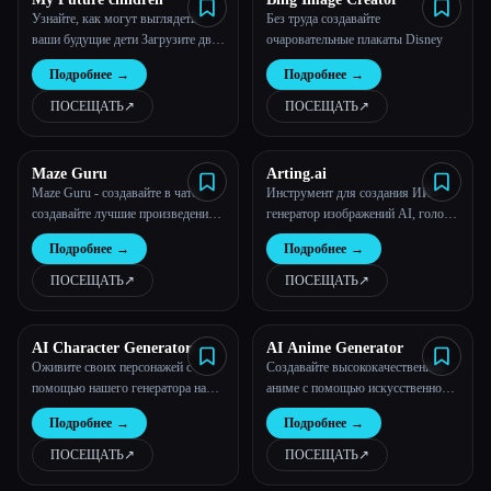
Узнайте, как могут выглядеть
Без труда создавайте
ваши будущие дети Загрузите два
очаровательные плакаты Disney
изображения родителей и создайте
Подробнее
→
Подробнее
→
изображение вашего ребенка за 30
секунд
ПОСЕЩАТЬ
↗︎
ПОСЕЩАТЬ
↗︎
Maze Guru
Arting.ai
Maze Guru - создавайте в чате,
Инструмент для создания ИИ -
создавайте лучшие произведения
генератор изображений AI, голос
искусства с помощью лучшие
знаменитостей AI, генератор видео
Подробнее
→
Подробнее
→
модели
AI
ПОСЕЩАТЬ
↗︎
ПОСЕЩАТЬ
↗︎
AI Character Generator
AI Anime Generator
Оживите своих персонажей с
Создавайте высококачественное
помощью нашего генератора на
аниме с помощью искусственного
базе искусственного интеллекта!
интеллекта за считанные секунды.
Подробнее
→
Подробнее
→
Опишите их индивидуальность,
внешний вид и навыки, а наша
ПОСЕЩАТЬ
↗︎
ПОСЕЩАТЬ
↗︎
продвинутая система создаст