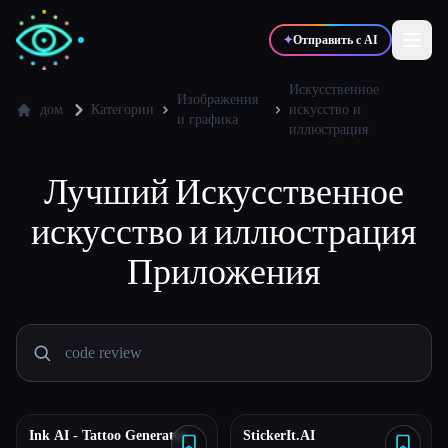
✦
Отправить с AI
Искусственное
Изображения
дом
Категории
искусство и
и графика
иллюстрация
✍️
🎨
Писатели
Дизайнеры
Лучший
Искусственное
💻
📈
Разработчики
Маркетологи
искусство и иллюстрация
Приложения
🎓
🎬
Студенты
Креаторы
Блог
Ink AI - Tattoo Generator
StickerIt.AI
Сравнить инструменты