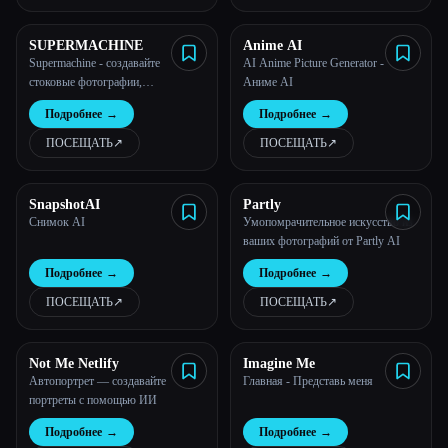
SUPERMACHINE
Anime AI
Supermachine - создавайте
AI Anime Picture Generator -
стоковые фотографии,
Аниме AI
произведения искусства и
Подробнее
→
Подробнее
→
изображения с помощью
искусственного интеллекта
ПОСЕЩАТЬ
↗︎
ПОСЕЩАТЬ
↗︎
Esc
SnapshotAI
Partly
Снимок AI
Умопомрачительное искусство из
ваших фотографий от Partly AI
Подробнее
→
Подробнее
→
ПОСЕЩАТЬ
↗︎
ПОСЕЩАТЬ
↗︎
Not Me Netlify
Imagine Me
Автопортрет — создавайте
Главная - Представь меня
портреты с помощью ИИ
Подробнее
→
Подробнее
→