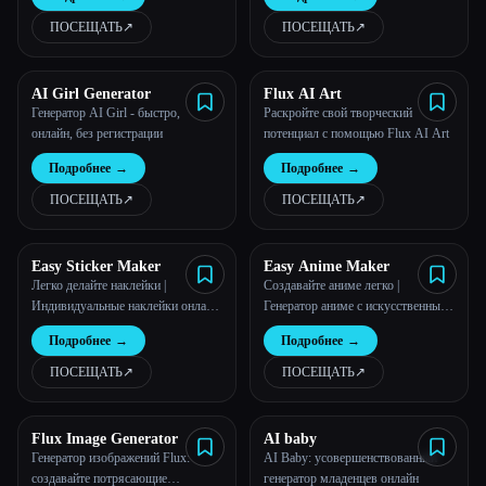
Flux.1 | Flux AI Studio
искусственным интеллектом.
ПОСЕЩАТЬ
↗︎
ПОСЕЩАТЬ
↗︎
AI Girl Generator
Flux AI Art
Генератор AI Girl - быстро,
Раскройте свой творческий
онлайн, без регистрации
потенциал с помощью Flux AI Art
Подробнее
→
Подробнее
→
ПОСЕЩАТЬ
↗︎
ПОСЕЩАТЬ
↗︎
Easy Sticker Maker
Easy Anime Maker
Легко делайте наклейки |
Создавайте аниме легко |
Индивидуальные наклейки онлайн
Генератор аниме с искусственным
| Простой конструктор стикеров
интеллектом | Простой создатель
Подробнее
→
Подробнее
→
аниме
ПОСЕЩАТЬ
↗︎
ПОСЕЩАТЬ
↗︎
Flux Image Generator
AI baby
Генератор изображений Flux:
AI Baby: усовершенствованный
создавайте потрясающие
генератор младенцев онлайн