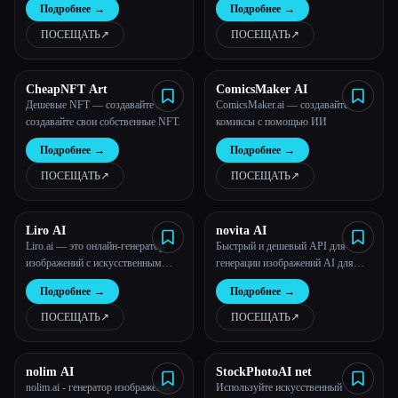
Подробнее
→
Подробнее
→
усовершенствование
интеллекта
искусственного интеллекта -
ПОСЕЩАТЬ
↗︎
ПОСЕЩАТЬ
↗︎
Neural.Love
CheapNFT Art
ComicsMaker AI
Дешевые NFT — создавайте и
ComicsMaker.ai — создавайте
создавайте свои собственные NFT.
комиксы с помощью ИИ
Подробнее
→
Подробнее
→
ПОСЕЩАТЬ
↗︎
ПОСЕЩАТЬ
↗︎
Liro AI
novita AI
Liro.ai — это онлайн-генератор
Быстрый и дешевый API для
изображений с искусственным
генерации изображений AI для
интеллектом, который поможет
более чем 10000 моделей
Подробнее
→
Подробнее
→
вам легко создать все, что вы
можете себе представить, одним
ПОСЕЩАТЬ
↗︎
ПОСЕЩАТЬ
↗︎
щелчком мыши.
nolim AI
StockPhotoAI net
nolim.ai - генератор изображений
Используйте искусственный