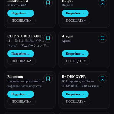
IllostrationAI
Hotpot
иллюстрацияAI
Hotpot.ai
Подробнее
→
Подробнее
→
ПОСЕЩАТЬ
↗︎
ПОСЕЩАТЬ
↗︎
CLIP STUDIO PAINT
Aragon
は 、 № 1 ＆ № 1*の イラスト 、
Арагон
マンガ 、 アニメーション アプ
リ。 みんな 使っ てる から 憧れ
Подробнее
→
Подробнее
→
の 作風 も 再現 て 、 も たくさ
ん たくさん
ПОСЕЩАТЬ
↗︎
ПОСЕЩАТЬ
↗︎
Bloomoon
B^ DISCOVER
Bloomoon — прокатитесь по
B^ Откройте для себя —
цифровой волне искусства.
ОТКРОЙТЕ СВОИ желания,
фантазии, эмоции, мечту, дневник,
Подробнее
→
Подробнее
→
жизнь, фантазии в IMAGEEEES!
ПОСЕЩАТЬ
↗︎
ПОСЕЩАТЬ
↗︎