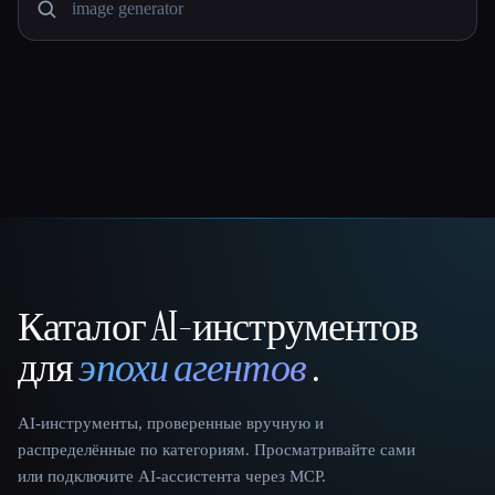
Каталог AI-инструментов
That AI Collection
для
эпохи агентов
.
AI-инструменты, проверенные вручную и
распределённые по категориям. Просматривайте сами
или подключите AI-ассистента через MCP.