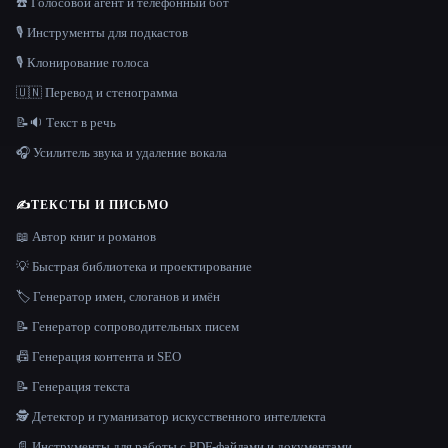
☎️ Голосовой агент и телефонный бот
🎙️ Инструменты для подкастов
🎙️ Клонирование голоса
🇺🇳 Перевод и стенограмма
📝🔉 Текст в речь
🎧 Усилитель звука и удаление вокала
✍️
ТЕКСТЫ И ПИСЬМО
📖 Автор книг и романов
💡 Быстрая библиотека и проектирование
🏷️ Генератор имен, слоганов и имён
📝 Генератор сопроводительных писем
📠 Генерация контента и SEO
📝 Генерация текста
🕵️ Детектор и гуманизатор искусственного интеллекта
📄 Инструменты для работы с PDF-файлами и документами