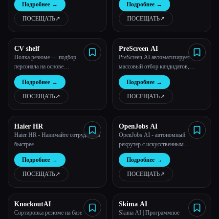
Подробнее
→
Подробнее
→
ПОСЕЩАТЬ
↗︎
ПОСЕЩАТЬ
↗︎
CV shelf
PreScreen AI
Полка резюме — подбор
PreScreen AI автоматизирует
персонала на основе
массовый отбор кандидатов,
искусственного интеллекта и
повышая эффективность найма
Подробнее
→
Подробнее
→
создатель описания вакансий
сотрудников в корпоративных
командах.
ПОСЕЩАТЬ
↗︎
ПОСЕЩАТЬ
↗︎
Haier HR
OpenJobs AI
Haier HR - Нанимайте сотрудников
OpenJobs AI - автономный
быстрее
рекрутер с искусственным
интеллектом
Подробнее
→
Подробнее
→
ПОСЕЩАТЬ
↗︎
ПОСЕЩАТЬ
↗︎
KnockoutAI
Skima AI
Сортировка резюме на базе
Skima AI | Программное