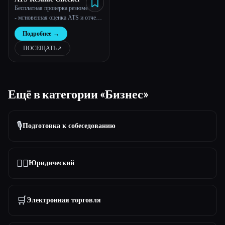
Бесплатная проверка резюме ATS
- мгновенная оценка ATS и отчет о
резюме
Подробнее
→
ПОСЕЩАТЬ
↗︎
Ещё в категории «Бизнес»
🎙️
Подготовка к собеседованию
👩‍⚖️
Юридический
🛒
Электронная торговля