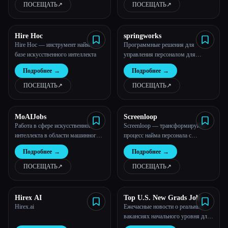
ПОСЕЩАТЬ
↗︎
ПОСЕЩАТЬ
↗︎
Все категории
Hire Hoc
springworks
О нас
Hire Hoc — инструмент найма на
Программные решения для
базе искусственного интеллекта
управления персоналом для
растущего бизнеса
Подробнее
→
Подробнее
→
ПОСЕЩАТЬ
↗︎
ПОСЕЩАТЬ
↗︎
MoAIJobs
Screenloop
Работа в сфере искусственного
Screenloop — трансформируйте
интеллекта в области машинного
процесс найма персонала с
обучения, обработки данных,
помощью нашей платформы для
Подробнее
→
Подробнее
→
инженерии, обработки
работы с кадрами на основе
естественного языка, продаж и т.
искусственного интеллекта,
ПОСЕЩАТЬ
↗︎
ПОСЕЩАТЬ
↗︎
д.
включающей аналитику интервью,
блокнот с искусственным
Esc
интеллектом и комплексную
Hirex AI
Top U.S. New Grads Job
систему ATS.
Hirex.ai
Ежечасные новости о реальных
вакансиях начального уровня для
выпускников в одном месте!