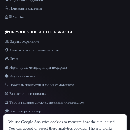
🔍 Поисковые системы
🤖💬 Чат-бот
🎓
ОБРАЗОВАНИЕ И СТИЛЬ ЖИЗНИ
👩‍⚕️ Здравоохранение
💞 Знакомства и социальные сети
🎮 Игры
🎁 Идеи и рекомендации для подарков
🗣️ Изучение языка
💘 Профиль знакомств и линия самовывоза
🎲 Развлечения и новинки
🔮 Таро и гадание с искусственным интеллектом
🎓 Учеба и репетитор
ЯЗЫК
We use Google Analytics cookies to measure how the site is used.
English
español
Français
Русский
简体中文
You can accept or reject these analytics cookies. The site works