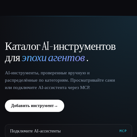
Каталог AI-инструментов
That AI Collection
для
эпохи агентов
.
AI-инструменты, проверенные вручную и
распределённые по категориям. Просматривайте сами
или подключите AI-ассистента через MCP.
Добавить инструмент
→
Подключите AI-ассистенты
MCP