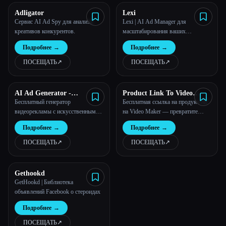
Adligator
Lexi
Сервис AI Ad Spy для анализа
Lexi | AI Ad Manager для
креативов конкурентов.
масштабирования ваших
метакампаний
Подробнее
→
Подробнее
→
ПОСЕЩАТЬ
↗︎
ПОСЕЩАТЬ
↗︎
AI Ad Generator -
Product Link To Video
AdMaker.ai
Maker
Бесплатный генератор
Бесплатная ссылка на продукт AI
видеорекламы с искусственным
на Video Maker — превратите
интеллектом - Ad Maker AI
URL-адрес в видео
Подробнее
→
Подробнее
→
ПОСЕЩАТЬ
↗︎
ПОСЕЩАТЬ
↗︎
Gethookd
GetHookd | Библиотека
объявлений Facebook о стероидах
Подробнее
→
ПОСЕЩАТЬ
↗︎