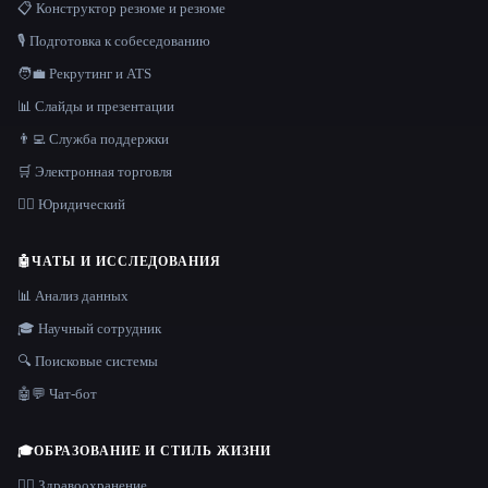
📋 Конструктор резюме и резюме
🎙️ Подготовка к собеседованию
🧑‍💼 Рекрутинг и ATS
📊 Слайды и презентации
👨‍💻 Служба поддержки
🛒 Электронная торговля
👩‍⚖️ Юридический
🤖
ЧАТЫ И ИССЛЕДОВАНИЯ
📊 Анализ данных
🎓 Научный сотрудник
🔍 Поисковые системы
🤖💬 Чат-бот
🎓
ОБРАЗОВАНИЕ И СТИЛЬ ЖИЗНИ
👩‍⚕️ Здравоохранение