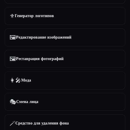
⚜️
Генератор логотипов
🖼️
Редактирование изображений
🖼️
Реставрация фотографий
👩‍🎤
Мода
🎭
Смена лица
🪄
Средство для удаления фона