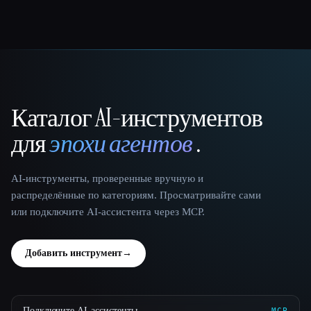
Каталог AI-инструментов
That AI Collection
для
эпохи агентов
.
AI-инструменты, проверенные вручную и
распределённые по категориям. Просматривайте сами
или подключите AI-ассистента через MCP.
Добавить инструмент
→
Подключите AI-ассистенты
MCP