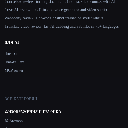
Coursebox review: turning documents into trackable courses with AI
Lovo AI review: an all-in-one voice generator and video studio
Webbotify review: a no-code chatbot trained on your website
Translate.video review: fast AI dubbing and subtitles in 75+ languages
ДЛЯ AI
llms.txt
llms-full.txt
MCP server
ВСЕ КАТЕГОРИИ
🎨
ИЗОБРАЖЕНИЯ И ГРАФИКА
😎 Аватары