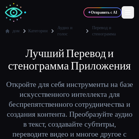
✦
Отправить с AI
Аудио и
Перевод и
дом
Категории
голос
стенограмма
✍️
🎨
Писатели
Дизайнеры
Лучший
Перевод и
стенограмма
Приложения
💻
📈
Разработчики
Маркетологи
Откройте для себя инструменты на базе
🎓
🎬
Студенты
Креаторы
искусственного интеллекта для
беспрепятственного сотрудничества и
создания контента. Преобразуйте аудио
Блог
в текст, создавайте субтитры,
переводите видео и многое другое с
Сравнить инструменты