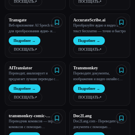
форматирование. Попробуйте
ПОСЕЩАТЬ
↗︎
ПОСЕЩАТЬ
↗︎
перевести изображение одним
щелчком мыши!»
Transgate
AccurateScribe.ai
Веб-приложение AI Speech to Text
Преобразуйте аудио и видео в
для преобразования аудио- и
текст бесплатно — точно и быстро
видеозаписей в точный текст
Подробнее
→
Подробнее
→
ПОСЕЩАТЬ
↗︎
ПОСЕЩАТЬ
↗︎
AITranslator
Transmonkey
Переводит, анализирует и
Переводите документы,
предлагает лучшие переводы с
изображения и видео онлайн с
использованием искусственного
помощью искусственного
Подробнее
→
Подробнее
→
интеллекта.
интеллекта | Transmonkey
ПОСЕЩАТЬ
↗︎
ПОСЕЩАТЬ
↗︎
transmonkey-comic-
Doc2Lang
translator
Переводчик комиксов — перевод
Doc2Lang.com - Переведите файл
комиксов с помощью
документа с помощью
искусственного интеллекта |
искусственного интеллекта