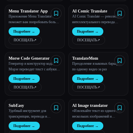
Menu Translator App
AI Comic Translate
Приложение Menu Translator
AI Comic Translate — революция
поможет вам попробовать больше
интеллектуального перевода
местных блюд за рубежом и
комиксов
Подробнее
→
Подробнее
→
позволит вам без проблем
открывать для себя кухни мира!
ПОСЕЩАТЬ
↗︎
ПОСЕЩАТЬ
↗︎
Morse Code Generator
TranslateMom
Генератор и конструктор кода
Преодоление языковых барьеров
Морзе переводят текст с азбуки
по одному видео за раз
Морзе
Подробнее
→
Подробнее
→
ПОСЕЩАТЬ
↗︎
ПОСЕЩАТЬ
↗︎
SubEasy
AI Image translator
Удобный инструмент для
«Извлекайте текст из одного или
транскрипции, перевода и
нескольких изображений и
суммирования видео и аудио на
переводите их на более 100 языков
Подробнее
→
Подробнее
→
базе искусственного интеллекта
сразу, сохраняя исходное