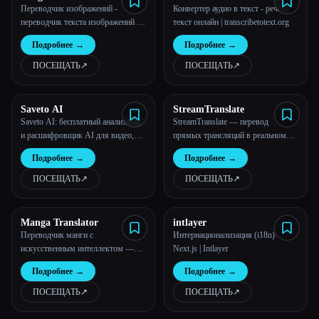
Переводчик изображений -
Конвертер аудио в текст - речь в
переводчик текста изображений |
текст онлайн | transcribetotext.org
AI translate Image
Подробнее
→
Подробнее
→
ПОСЕЩАТЬ
↗︎
ПОСЕЩАТЬ
↗︎
Saveto AI
StreamTranslate
Saveto AI: бесплатный анализатор
StreamTranslate — перевод
и расшифровщик AI для видео,
прямых трансляций в реальном
PDF и документов
времени
Подробнее
→
Подробнее
→
ПОСЕЩАТЬ
↗︎
ПОСЕЩАТЬ
↗︎
Manga Translator
intlayer
Переводчик манги с
Интернационализация (i18n)
искусственным интеллектом —
Next.js | Intlayer
быстрый и надежный | Переводчик
Подробнее
→
Подробнее
→
манги с искусственным
интеллектом
ПОСЕЩАТЬ
↗︎
ПОСЕЩАТЬ
↗︎