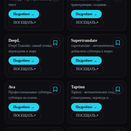
текст
транскрипции, создания
субтитров, перевода и многого
Подробнее
→
Подробнее
→
другого
ПОСЕЩАТЬ
↗︎
ПОСЕЩАТЬ
↗︎
DeepL
Supertranslate
Deepl Translate: самый точный
supertranslate - автоматически
переводчик в мире
добавлять субтитры к видео
Подробнее
→
Подробнее
→
ПОСЕЩАТЬ
↗︎
ПОСЕЩАТЬ
↗︎
Ava
Taption
Профессиональные субтитры и
Taption - автоматическое создание
субтитры на основе
стенограммы, перевода и
искусственного интеллекта для
субтитров
Подробнее
→
Подробнее
→
глухих и слабослышащих - Ava
ПОСЕЩАТЬ
↗︎
ПОСЕЩАТЬ
↗︎