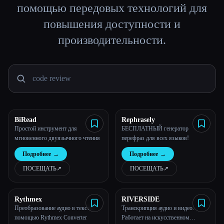
помощью передовых технологий для
Все категории
повышения доступности и
производительности.
О нас
BiRead
Rephrasely
Простой инструмент для
БЕСПЛАТНЫЙ генератор
мгновенного двуязычного чтения
перефраз для всех языков!
Подробнее
→
Подробнее
→
ПОСЕЩАТЬ
↗︎
ПОСЕЩАТЬ
↗︎
Rythmex
RIVERSIDE
Преобразование аудио в текст с
Транскрипция аудио и видео.
помощью Rythmex Converter
Работает на искусственном