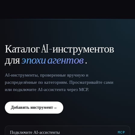
Каталог AI-инструментов
That AI Collection
для
эпохи агентов
.
AI-инструменты, проверенные вручную и
распределённые по категориям. Просматривайте сами
или подключите AI-ассистента через MCP.
Добавить инструмент
→
Подключите AI-ассистенты
MCP