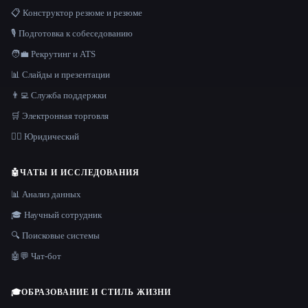
📋 Конструктор резюме и резюме
🎙️ Подготовка к собеседованию
🧑‍💼 Рекрутинг и ATS
📊 Слайды и презентации
👨‍💻 Служба поддержки
🛒 Электронная торговля
👩‍⚖️ Юридический
🤖
ЧАТЫ И ИССЛЕДОВАНИЯ
📊 Анализ данных
🎓 Научный сотрудник
🔍 Поисковые системы
🤖💬 Чат-бот
🎓
ОБРАЗОВАНИЕ И СТИЛЬ ЖИЗНИ