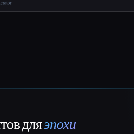
нтов для
эпохи