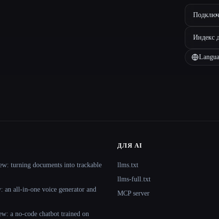
Подключ
Индекс 
Langua
ДЛЯ AI
ew: turning documents into trackable
llms.txt
llms-full.txt
 an all-in-one voice generator and
MCP server
ew: a no-code chatbot trained on