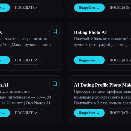
других сервисах!
е
→
ПОСЕЩАТЬ
↗︎
Подробнее
→
ПОСЕЩАТЬ
↗
X
Dating Photo AI
знакомств с искусственным
Получайте больше совпадений
м WingManx - лучшие линии
лучших фотографий для свида
z
е
→
ПОСЕЩАТЬ
↗︎
Подробнее
→
ПОСЕЩАТЬ
↗
s.AI
AI Dating Profile Photo Ma
 для знакомств с
Преобразите свой профиль знак
нным интеллектом — 80—180
помощью искусственного интел
за 20 минут | DatePhotos.AI
Получайте в 3 раза больше сов
используя профессиональные ф
е
→
ПОСЕЩАТЬ
↗︎
Подробнее
→
ПОСЕЩАТЬ
↗
созданные искусственным инте