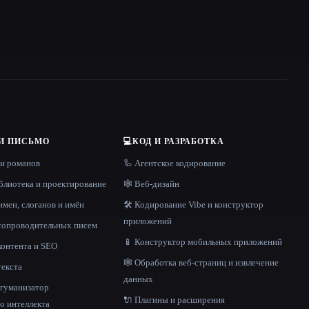
И ПИСЬМО
💻
КОД И РАЗРАБОТКА
 и романов
🦾 Агентское кодирование
блиотека и проектирование
🕸 Веб-дизайн
имен, слоганов и имён
🛠️ Кодирование Vibe и конструктор
приложений
 сопроводительных писем
📱 Конструктор мобильных приложений
контента и SEO
🕸️ Обработка веб-страниц и извлечение
текста
данных
и гуманизатор
🔌 Плагины и расширения
о интеллекта