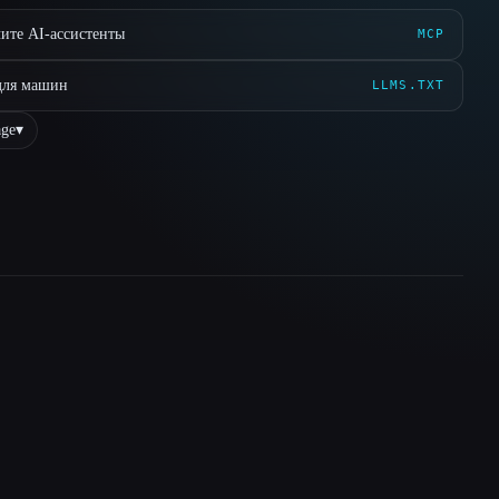
ите AI-ассистенты
MCP
для машин
LLMS.TXT
ge
▾