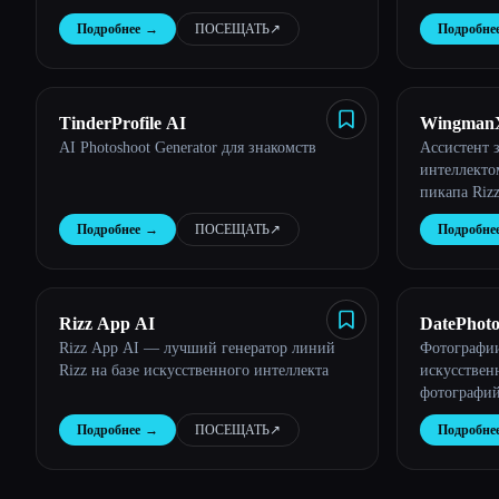
Подробнее
→
ПОСЕЩАТЬ
↗︎
Подробне
TinderProfile AI
Wingman
AI Photoshoot Generator для знакомств
Ассистент 
интеллекто
пикапа Riz
Подробнее
→
ПОСЕЩАТЬ
↗︎
Подробне
Rizz App AI
DatePhoto
Rizz App AI — лучший генератор линий
Фотографии
Rizz на базе искусственного интеллекта
искусстве
фотографий 
Подробнее
→
ПОСЕЩАТЬ
↗︎
Подробне