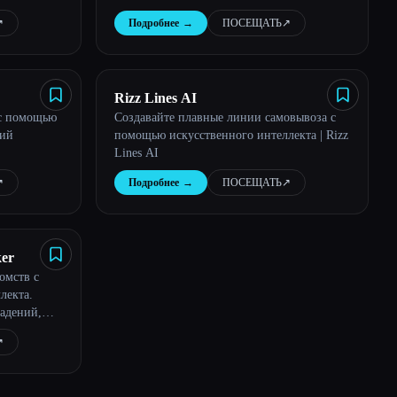
будет скучным или типичным.
︎
Подробнее
→
ПОСЕЩАТЬ
↗︎
Rizz Lines AI
 с помощью
Создавайте плавные линии самовывоза с
ний
помощью искусственного интеллекта | Rizz
Lines AI
︎
Подробнее
→
ПОСЕЩАТЬ
↗︎
ker
омств с
лекта.
падений,
отографии,
︎
ллектом