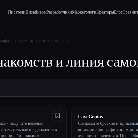
Писатели
Дизайнеры
Разработчики
Маркетологи
Креаторы
Блог
Сравнит
рофиль знакомств и линия самовывоза
акомств и линия сам
LoveGenius
ce - получите веселые,
Создавайте броские и привлек
 и сексуальные предложения в
внимание биографии знакомств
аших онлайн-знакомств.
лучшие совпадения в Tinder, B