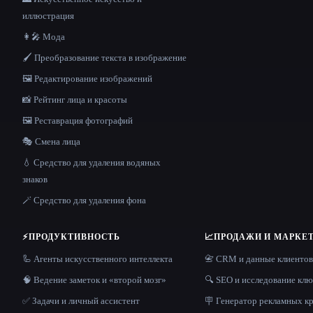
иллюстрация
👩‍🎤 Мода
🖌️ Преобразование текста в изображение
🖼️ Редактирование изображений
📸 Рейтинг лица и красоты
🖼️ Реставрация фотографий
🎭 Смена лица
💧 Средство для удаления водяных
знаков
🪄 Средство для удаления фона
⚡
ПРОДУКТИВНОСТЬ
📈
ПРОДАЖИ И МАРКЕ
🦾 Агенты искусственного интеллекта
📇 CRM и данные клиентов
🧠 Ведение заметок и «второй мозг»
🔍 SEO и исследование кл
✅ Задачи и личный ассистент
🪧 Генератор рекламных к