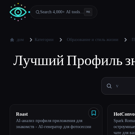
Search 4,000+ AI tools…
⌘
K
дом
Категории
Образование и стиль жизни
П
Лучший
Профиль зн
Roast
HotConvo
AI-анализ профиля приложения для
Spark Roman
знакомств - AI-генератор для фотосессии
остроумные
чате для в
Esc