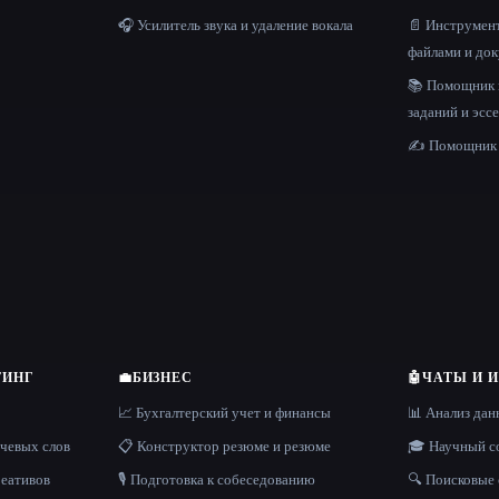
🎧 Усилитель звука и удаление вокала
📄 Инструмент
файлами и до
📚 Помощник
заданий и эсс
✍️ Помощник 
ТИНГ
💼
БИЗНЕС
🤖
ЧАТЫ И 
📈 Бухгалтерский учет и финансы
📊 Анализ да
ючевых слов
📋 Конструктор резюме и резюме
🎓 Научный с
реативов
🎙️ Подготовка к собеседованию
🔍 Поисковые