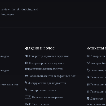
 review: fast AI dubbing and
+ languages
🎧
АУДИО И ГОЛОС
✍️
ТЕКСТЫ 
в видео
🔊 Генератор звуковых эффектов
📖 Автор книг
🎼 Генератор песен и музыки с
💡 Быстрая би
искусственным интеллектом
в видео
🏷️ Генератор 
☎️ Голосовой агент и телефонный бот
📝 Генератор
🎙️ Инструменты для подкастов
отких фильмов
📠 Генерация 
🎙️ Клонирование голоса
📝 Генерация 
🇺🇳 Перевод и стенограмма
🕵️ Детектор 
📝🔉 Текст в речь
искусственног