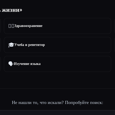
ь жизни»
👩‍⚕️
Здравоохранение
🎓
Учеба и репетитор
🗣️
Изучение языка
Не нашли то, что искали? Попробуйте поиск: