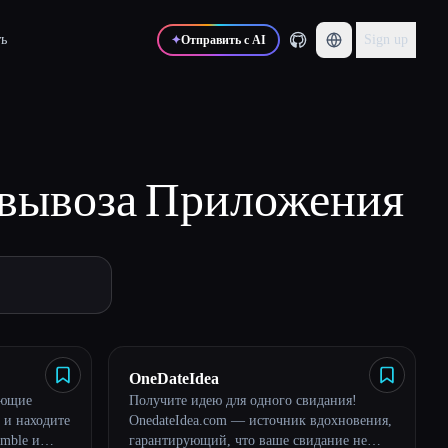
ь
Sign up
✦
Отправить с AI
овывоза
Приложения
OneDateIdea
ающие
Получите идею для одного свидания!
 и находите
OnedateIdea.com — источник вдохновения,
umble и
гарантирующий, что ваше свидание не