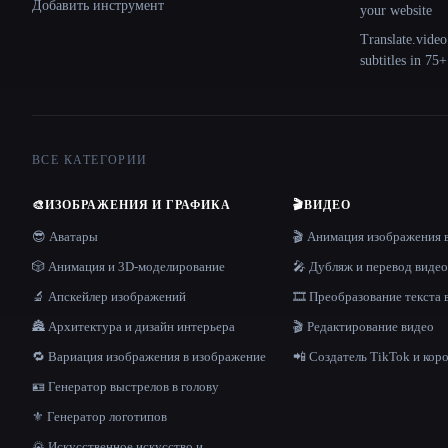
Добавить инструмент
your website
Translate.video
subtitles in 75
ВСЕ КАТЕГОРИИ
🎨
ИЗОБРАЖЕНИЯ И ГРАФИКА
🎬
ВИДЕО
😎 Аватары
🎬 Анимация изображения 
🎲 Анимация и 3D-моделирование
🎤 Дубляж и перевод видео
🔬 Апскейлер изображений
🎞️ Преобразование текста 
🏯 Архитектура и дизайн интерьера
🎬 Редактирование видео
🔁 Вариация изображения в изображение
📲 Создатель TikTok и кор
🪪 Генератор выстрелов в голову
⚜️ Генератор логотипов
🌄 Искусственное искусство и