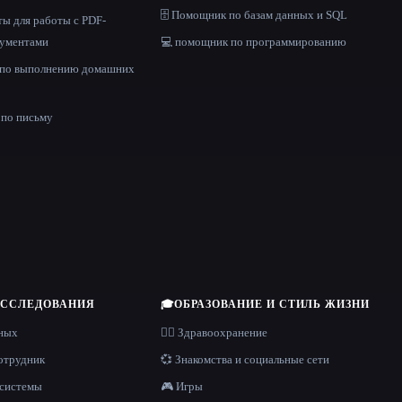
🗄️ Помощник по базам данных и SQL
ы для работы с PDF-
кументами
💻 помощник по программированию
 по выполнению домашних
е
по письму
ИССЛЕДОВАНИЯ
🎓
ОБРАЗОВАНИЕ И СТИЛЬ ЖИЗНИ
нных
👩‍⚕️ Здравоохранение
отрудник
💞 Знакомства и социальные сети
 системы
🎮 Игры