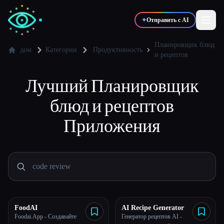
✦
Отправить с AI
Планировщик блюд
дом
Категории
Продуктивность
и рецептов
✍️
🎨
Писатели
Дизайнеры
Лучший
Планировщик
блюд и рецептов
💻
📈
Разработчики
Маркетологи
Приложения
🎓
🎬
Студенты
Креаторы
Блог
FoodAI
AI Recipe Generator
Foodai.App - Создавайте
Генератор рецептов AI -
Сравнить инструменты