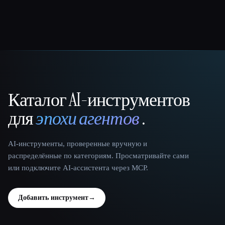
Каталог AI-инструментов
That AI Collection
для
эпохи агентов
.
AI-инструменты, проверенные вручную и
распределённые по категориям. Просматривайте сами
или подключите AI-ассистента через MCP.
Добавить инструмент
→