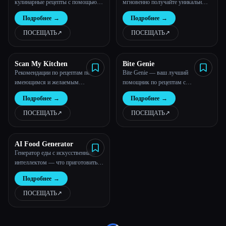
кулинарные рецепты с помощью
мгновенно получайте уникальные
Ai!
и вкусные рецепты
Все категории
Подробнее
→
Подробнее
→
ПОСЕЩАТЬ
↗︎
ПОСЕЩАТЬ
↗︎
О нас
Scan My Kitchen
Bite Genie
Рекомендации по рецептам по
Bite Genie — ваш лучший
имеющимся и желаемым
помощник по рецептам с
ингредиентам.
искусственным интеллектом
Подробнее
→
Подробнее
→
ПОСЕЩАТЬ
↗︎
ПОСЕЩАТЬ
↗︎
Esc
AI Food Generator
Генератор еды с искусственным
интеллектом — что приготовить
сегодня? | Бесплатный генератор
Подробнее
→
рецептов
ПОСЕЩАТЬ
↗︎