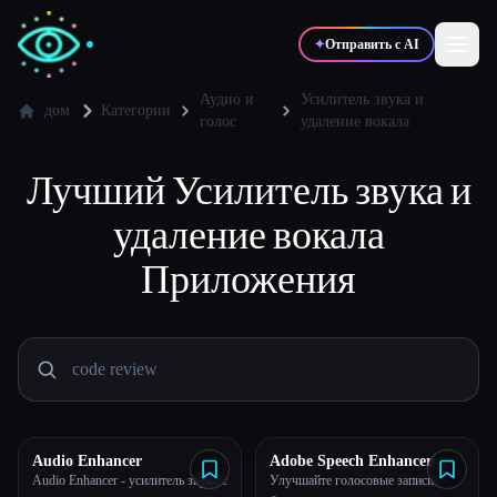
✦
Отправить с AI
Аудио и
Усилитель звука и
дом
Категории
голос
удаление вокала
✍️
🎨
Писатели
Дизайнеры
Лучший
Усилитель звука и
удаление вокала
💻
📈
Разработчики
Маркетологи
Приложения
🎓
🎬
Студенты
Креаторы
Блог
Audio Enhancer
Adobe Speech Enhancer
Audio Enhancer - усилитель звука с
Улучшайте голосовые записи
Сравнить инструменты