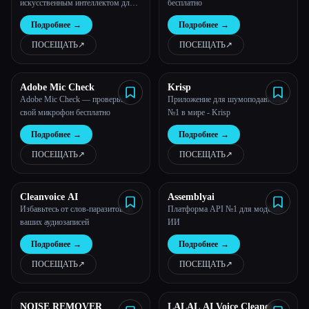
искусственным интеллектом для
бесплатно
музыкантов, подкастов, интервью
Все категории
Подробнее
→
Подробнее
→
и многого другого.
ПОСЕЩАТЬ
↗︎
ПОСЕЩАТЬ
↗︎
О нас
Adobe Mic Check
Krisp
Adobe Mic Check — проверьте
Приложение для шумоподавления
свой микрофон бесплатно
№1 в мире - Krisp
Подробнее
→
Подробнее
→
ПОСЕЩАТЬ
↗︎
ПОСЕЩАТЬ
↗︎
Cleanvoice AI
Assemblyai
Избавьтесь от слов-паразитов из
Платформа API №1 для моделей
ваших аудиозаписей
ИИ
Подробнее
→
Подробнее
→
Esc
ПОСЕЩАТЬ
↗︎
ПОСЕЩАТЬ
↗︎
NOISE REMOVER
LALAL AI Voice Cleaner