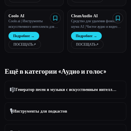
Coolo AI
CleanAudio AI
Coolo.ai | Инструменты
Средство для удаления фонового
искусственного интеллекта для
шума AI | Чистое аудио и видео
музыки — удаляйте вокал,
онлайн
Подробнее
→
Подробнее
→
разделяйте звуки
ПОСЕЩАТЬ
↗︎
ПОСЕЩАТЬ
↗︎
Ещё в категории «Аудио и голос»
🎼
Генератор песен и музыки с искусственным интеллектом
🎙️
Инструменты для подкастов