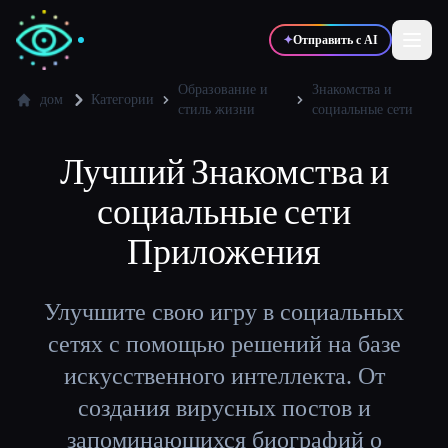
✦
Отправить с AI
Образование и
Знакомства и
дом
Категории
стиль жизни
социальные сети
✍️
🎨
Писатели
Дизайнеры
Лучший
Знакомства и
социальные сети
💻
📈
Разработчики
Маркетологи
Приложения
🎓
🎬
Студенты
Креаторы
Улучшите свою игру в социальных
сетях с помощью решений на базе
искусственного интеллекта. От
Блог
создания вирусных постов и
запоминающихся биографий о
Сравнить инструменты