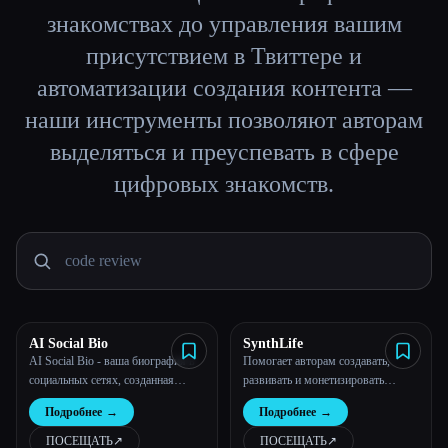
знакомствах до управления вашим
Все категории
присутствием в Твиттере и
автоматизации создания контента —
О нас
наши инструменты позволяют авторам
выделяться и преуспевать в сфере
цифровых знакомств.
AI Social Bio
SynthLife
Esc
AI Social Bio - ваша биография в
Помогает авторам создавать,
социальных сетях, созданная
развивать и монетизировать
искусственным интеллектом
искусственный интеллект
Подробнее
→
Подробнее
→
ПОСЕЩАТЬ
↗︎
ПОСЕЩАТЬ
↗︎