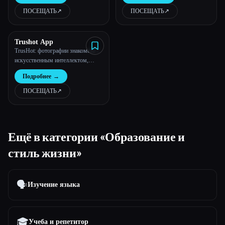
ПОСЕЩАТЬ
↗︎
ПОСЕЩАТЬ
↗︎
Trushot App
TrusHot: фотографии знакомств с
искусственным интеллектом,
которые выглядят реальными и
Подробнее
→
назначают свидания
ПОСЕЩАТЬ
↗︎
Ещё в категории «Образование и
стиль жизни»
🗣️
Изучение языка
🎓
Учеба и репетитор