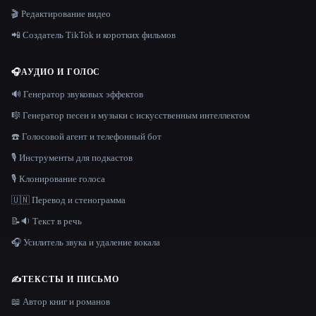
🎬 Редактирование видео
📲 Создатель TikTok и коротких фильмов
🎧
АУДИО И ГОЛОС
🔊 Генератор звуковых эффектов
🎼 Генератор песен и музыки с искусственным интеллектом
☎️ Голосовой агент и телефонный бот
🎙️ Инструменты для подкастов
🎙️ Клонирование голоса
🇺🇳 Перевод и стенограмма
📝🔉 Текст в речь
🎧 Усилитель звука и удаление вокала
✍️
ТЕКСТЫ И ПИСЬМО
📖 Автор книг и романов