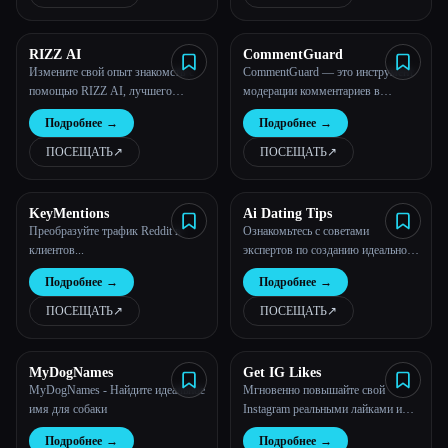
RIZZ AI
CommentGuard
Измените свой опыт знакомств с
CommentGuard — это инструмент
помощью RIZZ AI, лучшего
модерации комментариев в
помощника для знакомств с
Facebook и Instagram на базе
Подробнее
→
Подробнее
→
искусственным интеллектом.
искусственного интеллекта
ПОСЕЩАТЬ
↗︎
ПОСЕЩАТЬ
↗︎
KeyMentions
Ai Dating Tips
Преобразуйте трафик Reddit в
Ознакомьтесь с советами
клиентов...
экспертов по созданию идеального
профиля знакомств! Узнайте, как
Подробнее
→
Подробнее
→
выбрать правильные фотографии
ПОСЕЩАТЬ
↗︎
ПОСЕЩАТЬ
↗︎
MyDogNames
Get IG Likes
MyDogNames - Найдите идеальное
Мгновенно повышайте свой
имя для собаки
Instagram реальными лайками и
подписчиками
Подробнее
→
Подробнее
→