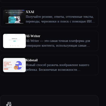
удивительные истории для детей с яркими
изображениями и красивыми сюжетами.
XXAI
Получайте резюме, ответы, отточенные тексты,
переводы, черновики и поиск с помощью ИИ,
где бы вы ни работали. Легко переключайтесь
между GPT-4o и Claude 3.5 для получения
профессионального контента, экономя часы
AI-Writer
каждый день.
AI-Writer — это самая точная платформа для
генерации контента, использующая самые
современные модели написания AI для
создания статей только из заголовка.
Kidotail
Новый способ разжечь воображение вашего
ребенка. Бесконечные возможности
повествования.
📠