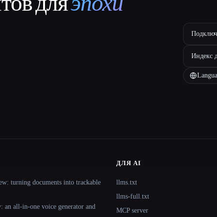
нтов для
эпохи
Подключ
Индекс 
Langua
ДЛЯ AI
ew: turning documents into trackable
llms.txt
llms-full.txt
 an all-in-one voice generator and
MCP server