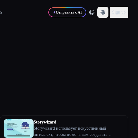
ь
Sign up
✦
Отправить с AI
Storywizard
Storywizard использует искусственный
интеллект, чтобы помочь вам создавать