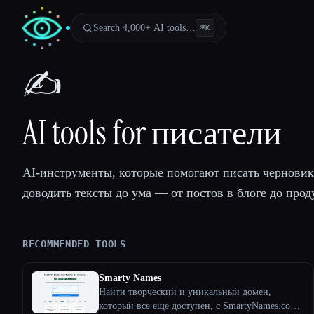
Search 4,000+ AI tools…
⌘
K
✍️
AI tools for писатели
AI-инструменты, которые помогают писать черновик
доводить тексты до ума — от постов в блоге до про
RECOMMENDED TOOLS
Smarty Names
Esc
Найти творческий и уникальный домен,
который все еще доступен, с SmartyNames.com