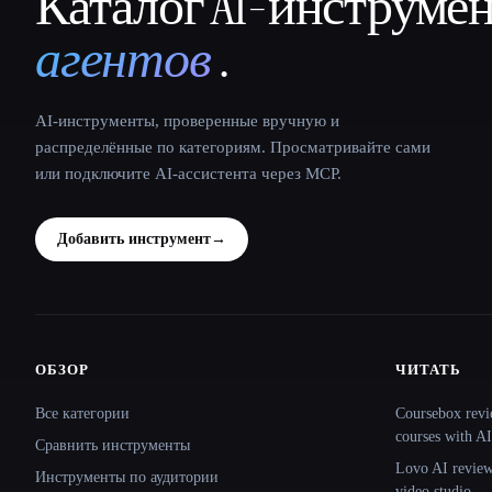
Каталог AI-инструме
That AI Collection
агентов
.
AI-инструменты, проверенные вручную и
распределённые по категориям. Просматривайте сами
или подключите AI-ассистента через MCP.
Добавить инструмент
→
ОБЗОР
ЧИТАТЬ
Site navigation
Все категории
Coursebox revi
courses with AI
Сравнить инструменты
Lovo AI review:
Инструменты по аудитории
video studio