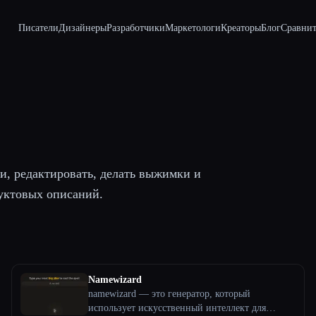
Писатели
Дизайнеры
Разработчики
Маркетологи
Креаторы
Блог
Сравнит
и, редактировать, делать выжимки и
дуктовых описаний.
Namewizard
namewizard — это генератор, который
использует искусственный интеллект для