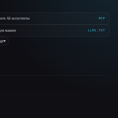
ите AI-ассистенты
MCP
для машин
LLMS.TXT
ge
▾