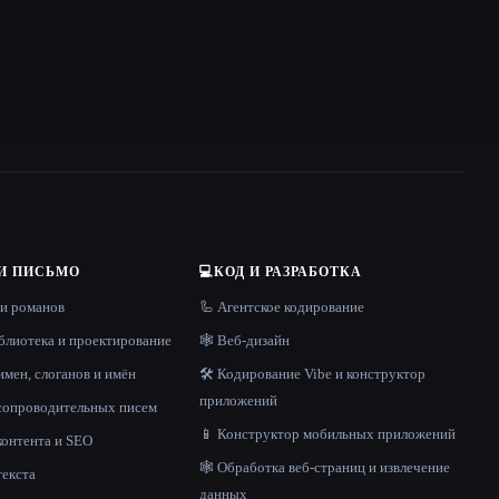
И ПИСЬМО
💻
КОД И РАЗРАБОТКА
 и романов
🦾 Агентское кодирование
блиотека и проектирование
🕸 Веб-дизайн
имен, слоганов и имён
🛠️ Кодирование Vibe и конструктор
приложений
 сопроводительных писем
📱 Конструктор мобильных приложений
контента и SEO
🕸️ Обработка веб-страниц и извлечение
текста
данных