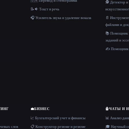
🇺🇳 Перевод и стенограмма
🕵️ Детектор 
📝🔉 Текст в речь
искусственног
🎧 Усилитель звука и удаление вокала
📄 Инструмент
файлами и до
📚 Помощник
заданий и эсс
✍️ Помощник 
ТИНГ
💼
БИЗНЕС
🤖
ЧАТЫ И 
📈 Бухгалтерский учет и финансы
📊 Анализ да
ючевых слов
📋 Конструктор резюме и резюме
🎓 Научный с