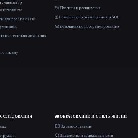
и гуманизатор
🔌 Плагины и расширения
о интеллекта
🗄️ Помощник по базам данных и SQL
ы для работы с PDF-
кументами
💻 помощник по программированию
 по выполнению домашних
е
по письму
ИССЛЕДОВАНИЯ
🎓
ОБРАЗОВАНИЕ И СТИЛЬ ЖИЗНИ
нных
👩‍⚕️ Здравоохранение
отрудник
💞 Знакомства и социальные сети