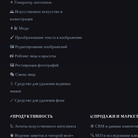
⚜️ Генератор логотипов
🌄 Искусственное искусство и
иллюстрация
👩‍🎤 Мода
🖌️ Преобразование текста в изображение
🖼️ Редактирование изображений
📸 Рейтинг лица и красоты
🖼️ Реставрация фотографий
🎭 Смена лица
💧 Средство для удаления водяных
знаков
🪄 Средство для удаления фона
⚡
ПРОДУКТИВНОСТЬ
📈
ПРОДАЖИ И МАРКЕ
🦾 Агенты искусственного интеллекта
📇 CRM и данные клиентов
🧠 Ведение заметок и «второй мозг»
🔍 SEO и исследование кл