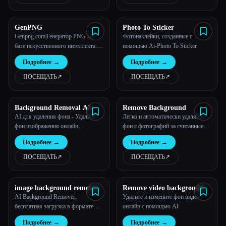
GenPNG
Photo To Sticker
Genpng.com|Генератор PNG на
Фотонаклейки, созданные с
базе искусственного интеллекта:
помощью Ai-Photo To Sticker
создавайте потрясающие
Подробнее
→
Подробнее
→
прозрачные PNG онлайн
ПОСЕЩАТЬ
↗︎
ПОСЕЩАТЬ
↗︎
Background Removal AI
Remove Background
AI для удаления фона - Удалите
Легко и автоматически удаляйте
фон изображения онлайн
фон с фотографий за считанные
бесплатно.
секунды.
Подробнее
→
Подробнее
→
ПОСЕЩАТЬ
↗︎
ПОСЕЩАТЬ
↗︎
image background remover
Remove video background
AI Background Remover,
Удалите и измените фон видео
бесплатная загрузка в формате
онлайн с помощью AI
4K, регистрация не требуется
Подробнее
→
Подробнее
→