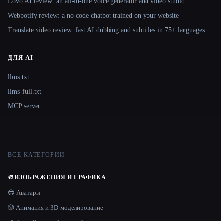
Lovo AI review: an all-in-one voice generator and video studio
Webbotify review: a no-code chatbot trained on your website
Translate.video review: fast AI dubbing and subtitles in 75+ languages
ДЛЯ AI
llms.txt
llms-full.txt
MCP server
ВСЕ КАТЕГОРИИ
🎨
ИЗОБРАЖЕНИЯ И ГРАФИКА
😎 Аватары
🎲 Анимация и 3D-моделирование