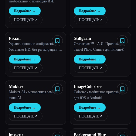
изображения с помощью ИИ.
Все категории
Подробнее
→
Подробнее
→
ПОСЕЩАТЬ
↗︎
ПОСЕЩАТЬ
↗︎
О нас
Pixian
Stillgram
Удалить фоновое изображение,
Стиллграм™ - А.И. Приложение
бесплатно HD, без регистрации -
Travel Photo Camera для iPhone®
Pixian.AI
Подробнее
→
Подробнее
→
ПОСЕЩАТЬ
↗︎
ПОСЕЩАТЬ
↗︎
Mokker
ImageColorizer
Mokker AI - мгновенная замена
Colorize - мобильное приложение
фона AI
для iOS и Android
Подробнее
→
Подробнее
→
ПОСЕЩАТЬ
↗︎
ПОСЕЩАТЬ
↗︎
img-cut
Background Blur