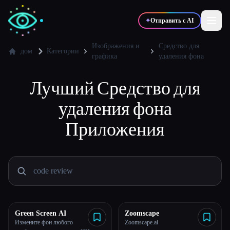
✦
Отправить с AI
Изображения и
Средство для
дом
Категории
графика
удаления фона
✍️
🎨
Писатели
Дизайнеры
Лучший
Средство для
удаления фона
💻
📈
Разработчики
Маркетологи
Приложения
🎓
🎬
Студенты
Креаторы
Блог
Green Screen AI
Zoomscape
Измените фон любого
Zoomscape.ai
Сравнить инструменты