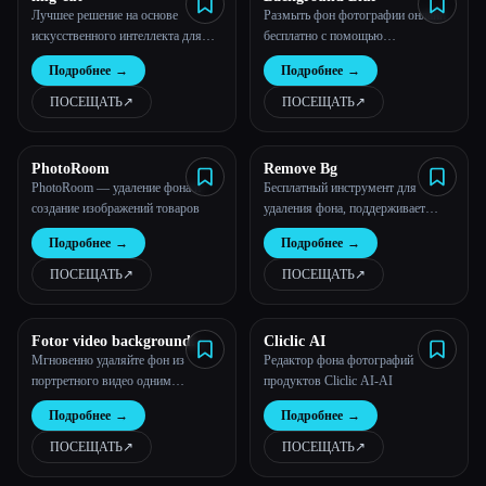
Лучшее решение на основе
Размыть фон фотографии онлайн
искусственного интеллекта для
бесплатно с помощью
удаления фона — точное,
искусственного интеллекта
Подробнее
→
Подробнее
→
безопасное и бесплатное
Esc
ПОСЕЩАТЬ
↗︎
ПОСЕЩАТЬ
↗︎
PhotoRoom
Remove Bg
PhotoRoom — удаление фона и
Бесплатный инструмент для
создание изображений товаров
удаления фона, поддерживает
загрузку результатов вырезания.
Подробнее
→
Подробнее
→
ПОСЕЩАТЬ
↗︎
ПОСЕЩАТЬ
↗︎
Fotor video background
Cliclic AI
remover
Мгновенно удаляйте фон из
Редактор фона фотографий
портретного видео одним
продуктов Cliclic AI-AI
нажатием. 100% автоматически и с
Подробнее
→
Подробнее
→
поддержкой искусственного
интеллекта!
ПОСЕЩАТЬ
↗︎
ПОСЕЩАТЬ
↗︎