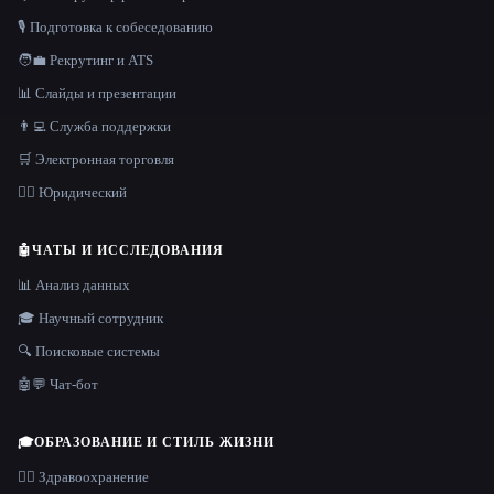
🎙️ Подготовка к собеседованию
🧑‍💼 Рекрутинг и ATS
📊 Слайды и презентации
👨‍💻 Служба поддержки
🛒 Электронная торговля
👩‍⚖️ Юридический
🤖
ЧАТЫ И ИССЛЕДОВАНИЯ
📊 Анализ данных
🎓 Научный сотрудник
🔍 Поисковые системы
🤖💬 Чат-бот
🎓
ОБРАЗОВАНИЕ И СТИЛЬ ЖИЗНИ
👩‍⚕️ Здравоохранение