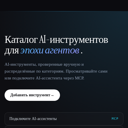
Каталог AI-инструментов
That AI Collection
для
эпохи агентов
.
AI-инструменты, проверенные вручную и
распределённые по категориям. Просматривайте сами
или подключите AI-ассистента через MCP.
Добавить инструмент
→
Подключите AI-ассистенты
MCP