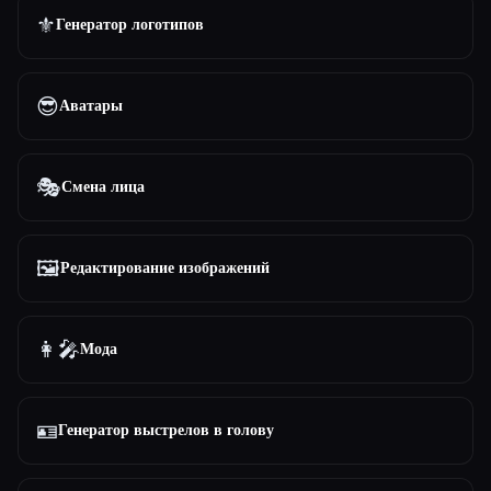
⚜️
Генератор логотипов
😎
Аватары
🎭
Смена лица
🖼️
Редактирование изображений
👩‍🎤
Мода
🪪
Генератор выстрелов в голову