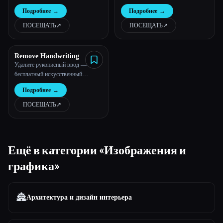
интеллекта | aichangebackground
средство для удаления фона и
Подробнее
→
Подробнее
→
водяных знаков | Pixflux.AI
ПОСЕЩАТЬ
↗︎
ПОСЕЩАТЬ
↗︎
Remove Handwriting
Удалите рукописный ввод —
бесплатный искусственный
интеллект для изображений, PDF
Подробнее
→
и отсканированных документов
ПОСЕЩАТЬ
↗︎
Ещё в категории «Изображения и
графика»
🏯
Архитектура и дизайн интерьера