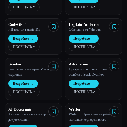
ПОСЕЩАТЬ
↗︎
ПОСЕЩАТЬ
↗︎
CodeGPT
Explain An Error
ИИ внутри вашей IDE
Объясните от Whybug
Подробнее
→
Подробнее
→
ПОСЕЩАТЬ
↗︎
ПОСЕЩАТЬ
↗︎
Baseten
Adrenaline
Baseten — платформа Mlops для
Прекратите вставлять свои
стартапов
ошибки в Stack Overflow
Подробнее
→
Подробнее
→
ПОСЕЩАТЬ
↗︎
ПОСЕЩАТЬ
↗︎
AI Docstrings
Writer
Автоматически писать строки
Writer — Преобразуйте работу с
документации
помощью корпоративного
генерирующего искусственного