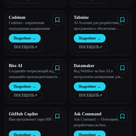
Codeium
Tabnine
Codeium - современная
AI Assistant для разработчиков
сверхдержава кодирования
программного обеспечения -
Tabnine
Подробнее
→
Подробнее
→
ПОСЕЩАТЬ
↗︎
ПОСЕЩАТЬ
↗︎
Bito AI
Datamaker
Создавайте потрясающий код,
Код Webflow на базе AI и
повышайте производительность
инструменты копирования для
кода, создавайте потрясающий код
дизайнеров.
Подробнее
→
Подробнее
→
в 10 раз быстрее с ChatGPT
ПОСЕЩАТЬ
↗︎
ПОСЕЩАТЬ
↗︎
GitHub Copilot
Ask Command
Ваш программист пары ИИ
Ask Command — Помощник
разработчика на базе
искусственного интеллекта
Подробнее
→
Подробнее
→