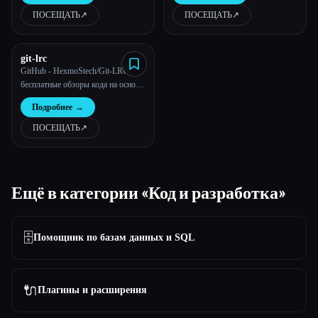
быстрее писать, понимать и
ПОСЕЩАТЬ
↗︎
ПОСЕЩАТЬ
↗︎
генерировать код.
git-lrc
GitHub - HexmoStech/Git-LRC:
бесплатные обзоры кода на основе
микроискусственного интеллекта,
Подробнее
→
запускаемые при фиксации
ПОСЕЩАТЬ
↗︎
Ещё в категории «Код и разработка»
🗄️
Помощник по базам данных и SQL
🔌
Плагины и расширения