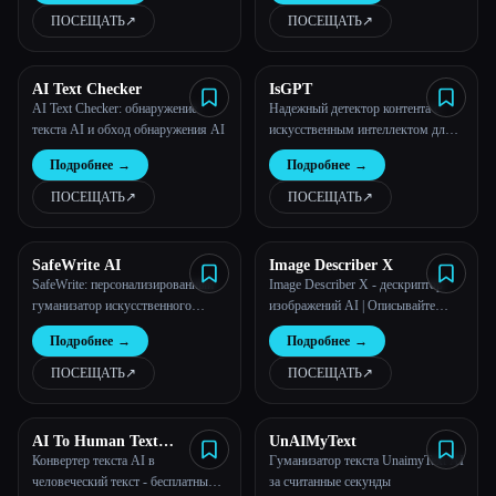
интеллекта
ПОСЕЩАТЬ
↗︎
ПОСЕЩАТЬ
↗︎
AI Text Checker
IsGPT
AI Text Checker: обнаружение
Надежный детектор контента с
текста AI и обход обнаружения AI
искусственным интеллектом для
ChatGPT, GPT-4o, GPT-o1, Gemini,
Подробнее
→
Подробнее
→
Claude | ISGPT.org
ПОСЕЩАТЬ
↗︎
ПОСЕЩАТЬ
↗︎
SafeWrite AI
Image Describer X
SafeWrite: персонализированный
Image Describer X - дескриптор
гуманизатор искусственного
изображений AI | Описывайте
интеллекта
изображения и фотографии с
Подробнее
→
Подробнее
→
помощью AI | Бесплатный
генератор описаний изображений
ПОСЕЩАТЬ
↗︎
ПОСЕЩАТЬ
↗︎
AI To Human Text
UnAIMyText
Converter Free
Конвертер текста AI в
Гуманизатор текста UnaimyText AI
человеческий текст - бесплатный
за считанные секунды