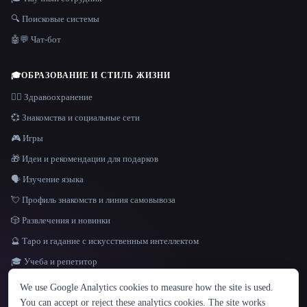
🔍 Поисковые системы
🤖💬 Чат-бот
🎓
ОБРАЗОВАНИЕ И СТИЛЬ ЖИЗНИ
👩‍⚕️ Здравоохранение
💞 Знакомства и социальные сети
🎮 Игры
🎁 Идеи и рекомендации для подарков
🗣️ Изучение языка
💘 Профиль знакомств и линия самовывоза
🎲 Развлечения и новинки
🔮 Таро и гадание с искусственным интеллектом
🎓 Учеба и репетитор
ЯЗЫК
We use Google Analytics cookies to measure how the site is used.
English
español
Français
Русский
简体中文
You can accept or reject these analytics cookies. The site works