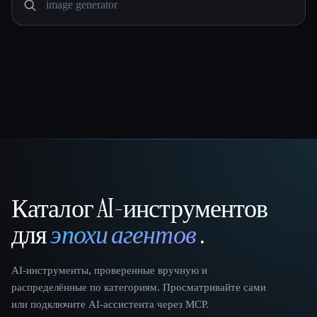
Каталог AI-инструментов
That AI Collection
для
эпохи агентов
.
AI-инструменты, проверенные вручную и
распределённые по категориям. Просматривайте сами
или подключите AI-ассистента через MCP.