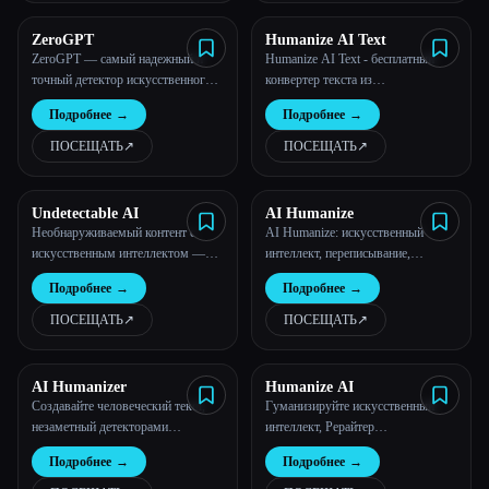
ZeroGPT
Humanize AI Text
ZeroGPT — самый надежный и
Humanize AI Text - бесплатный
точный детектор искусственного
конвертер текста из
интеллекта для обнаружения
искусственного интеллекта в
Подробнее
→
Подробнее
→
текста, сгенерированного
человеческий текст
ChatGPT.
ПОСЕЩАТЬ
↗︎
ПОСЕЩАТЬ
↗︎
Undetectable AI
AI Humanize
Необнаруживаемый контент с
AI Humanize: искусственный
искусственным интеллектом —
интеллект, переписывание,
создавайте контент, который не
детектор искусственного
Подробнее
→
Подробнее
→
обнаруживается всеми
интеллекта, написание,
Esc
детекторами
переписывание эссе для студентов,
ПОСЕЩАТЬ
↗︎
ПОСЕЩАТЬ
↗︎
инструмент защиты от
обнаружения статей
AI Humanizer
Humanize AI
Создавайте человеческий текст,
Гуманизируйте искусственный
незаметный детекторами
интеллект, Рерайтер
искусственного интеллекта
искусственного интеллекта,
Подробнее
→
Подробнее
→
Необнаруживаемый