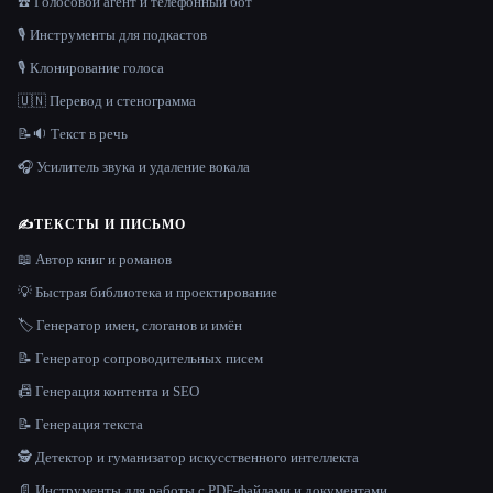
☎️ Голосовой агент и телефонный бот
🎙️ Инструменты для подкастов
🎙️ Клонирование голоса
🇺🇳 Перевод и стенограмма
📝🔉 Текст в речь
🎧 Усилитель звука и удаление вокала
✍️
ТЕКСТЫ И ПИСЬМО
📖 Автор книг и романов
💡 Быстрая библиотека и проектирование
🏷️ Генератор имен, слоганов и имён
📝 Генератор сопроводительных писем
📠 Генерация контента и SEO
📝 Генерация текста
🕵️ Детектор и гуманизатор искусственного интеллекта
📄 Инструменты для работы с PDF-файлами и документами