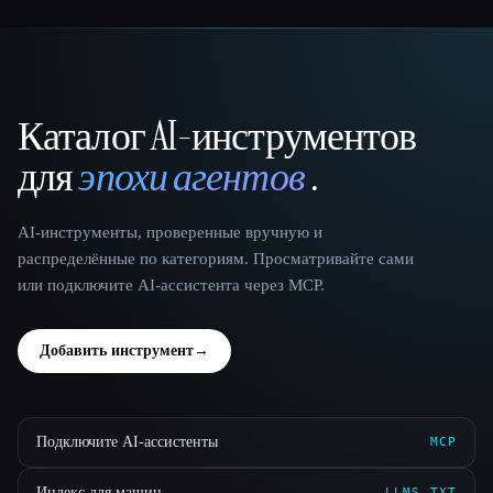
Каталог AI-инструментов
That AI Collection
для
эпохи агентов
.
AI-инструменты, проверенные вручную и
распределённые по категориям. Просматривайте сами
или подключите AI-ассистента через MCP.
Добавить инструмент
→
Подключите AI-ассистенты
MCP
Индекс для машин
LLMS.TXT