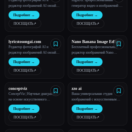
Редактор фотографий AI и
RightAI: профессиональный
редактор изображений AI онлайн
генератор видео и изображений с
бесплатно | PhotoEditorAI
искусственным интеллектом |
Подробнее
→
Подробнее
→
Попробуйте бесплатно сейчас |
RightAi
ПОСЕЩАТЬ
↗︎
ПОСЕЩАТЬ
↗︎
lyricstosongai.com
Nano Banana Image Editor
Редактор фотографий AI и
Бесплатный профессиональный
редактор изображений AI онлайн
редактор изображений Nano
бесплатно | PhotoEditorAI
Banana AI: онлайн-генератор 4K
Подробнее
→
Подробнее
→
ПОСЕЩАТЬ
↗︎
ПОСЕЩАТЬ
↗︎
conceptviz
zzo ai
ConceptViz | Научные диаграммы
Ваша универсальная студия
на основе искусственного
изображений с искусственным
интеллекта для учителей и ученых
интеллектом: создавайте,
Подробнее
→
Подробнее
→
редактируйте и очищайте.
ПОСЕЩАТЬ
↗︎
ПОСЕЩАТЬ
↗︎