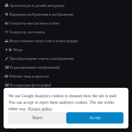
🏯 Архитектура и дизайн интерьера
🔁 Вариация изображения в изображение
🪪 Генератор выстрелов в голову
⚜️ Генератор логотипов
🌄 Искусственное искусство и иллюстрация
👩‍🎤 Мода
🖌️ Преобразование текста в изображение
🖼️ Редактирование изображений
📸 Рейтинг лица и красоты
🖼️ Реставрация фотографий
ЯЗЫК
🎭 Смена лица
We use Google Analytics cookies to measure how the site is used.
English
español
Français
Русский
简体中文
You can accept or reject these analytics cookies. The site works
💧 Средство для удаления водяных знаков
Hindi
either way.
Privacy policy
.
🪄 Средство для удаления фона
Reject
Accept
Sign up
🎬
ВИДЕО