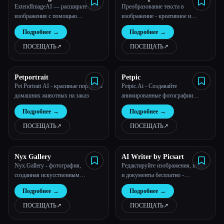
ExtendImageAI — расширьте свои
Преобразование текста в
изображения с помощью
изображение - креативное и
генеративного ИИ
мощное приложение для
Подробнее
→
Подробнее
→
редактирования фотографий от
Lightricks
ПОСЕЩАТЬ
↗︎
ПОСЕЩАТЬ
↗︎
Petportrait
Petpic
Pet Portrait AI - красивые портреты
Petpic.Ai - Создавайте
домашних животных на заказ
анимированные фотографии
своего питомца с помощью
Подробнее
→
Подробнее
→
искусственного интеллекта
ПОСЕЩАТЬ
↗︎
ПОСЕЩАТЬ
↗︎
Nyx Gallery
AI Writer by Picsart
Nyx.Gallery - фотография,
Редактируйте изображения, видео
созданная искусственным
и документы бесплатно -
интеллектом.
Quicktools от Picsart
Подробнее
→
Подробнее
→
ПОСЕЩАТЬ
↗︎
ПОСЕЩАТЬ
↗︎