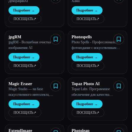
ДекорацииAI
Хама
Подробнее
→
Подробнее
→
ПОСЕЩАТЬ
↗︎
ПОСЕЩАТЬ
↗︎
jpgRM
Photospells
jpgRM - Волшебная очистка
Photo Spells - Профессиональное
изображения AI
фотоиздание с искусственным
интеллектом
Esc
Подробнее
→
Подробнее
→
ПОСЕЩАТЬ
↗︎
ПОСЕЩАТЬ
↗︎
Magic Eraser
Topaz Photo AI
Magic Studio — на базе
Topaz Labs: Программное
искусственного интеллекта,
обеспечение для качества
созданная вами
изображения с искусственным
Подробнее
→
Подробнее
→
интеллектом
ПОСЕЩАТЬ
↗︎
ПОСЕЩАТЬ
↗︎
ExtendImage
Photoleap