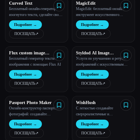
Curved Text
MagicEdit
Бесплатный онлайн-генератор
MagicEdit: бесплатный онлайн-
изогнутого текста, сделайте свой
инструмент искусственного
контент заметным уже сегодня!
интеллекта для замены, стирания и
Подробнее
→
Подробнее
→
расширения изображений
ПОСЕЩАТЬ
↗︎
ПОСЕЩАТЬ
↗︎
Flux custom image
Styldod AI Image
Generator
Enhancement
Бесплатный генератор текста в
Услуги по улучшению и ретуши
изображения с помощью Flux AI
изображений с искусственным
интеллектом в сфере
Подробнее
→
Подробнее
→
недвижимости
ПОСЕЩАТЬ
↗︎
ПОСЕЩАТЬ
↗︎
Passport Photo Maker
WishHush
Онлайн-конструктор паспортных
С легкостью создавайте
фотографий: создавайте
сверхреалистичные и
профессиональные паспортные
реалистичные изображения себя с
Подробнее
→
Подробнее
→
фотографии за считанные секунды
помощью искусственного
с помощью искусственного
интеллекта.
ПОСЕЩАТЬ
↗︎
ПОСЕЩАТЬ
↗︎
интеллекта