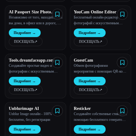
AI Passport Size Photo
YouCam Online Editor
Maker Free Online |
Независимо от того, находитесь ли
Бесплатный онлайн-редактор
Supawork AI (No sign-up)
вы дома, в офисе или в дороге, без
фотографий с искусственным
труда создавайте
интеллектом - онлайн-редактор
Подробнее
→
Подробнее
→
профессиональные фотографии
YouCam
паспорта, визы и удостоверения
ПОСЕЩАТЬ
↗︎
ПОСЕЩАТЬ
↗︎
личности с улучшенным
искусственным интеллектом с
помощью нашего бесплатного
Tools.dreamfaceapp.com
GuestCam
конструктора паспортных
Создавайте простые видео и
Обмен фотографиями
фотографий
фотографии с искусственным
мероприятия с помощью QR-кода.
интеллектом Раскройте свой
x x x
Подробнее
→
Подробнее
→
творческий потенциал одним
щелчком мыши
ПОСЕЩАТЬ
↗︎
ПОСЕЩАТЬ
↗︎
Unblurimage AI
Resticker
Unblur Image онлайн - 100%
Создавайте собственные стикеры с
бесплатно, без регистрации
помощью бесплатного генератора
стикеров AI
Подробнее
→
Подробнее
→