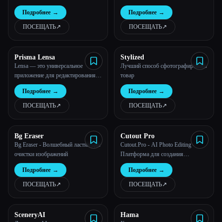
яркие цветные картины.
Подробнее
→
Подробнее
→
ПОСЕЩАТЬ
↗︎
ПОСЕЩАТЬ
↗︎
Prisma Lensa
Stylized
Lensa — это универсальное
Лучший способ сфотографировать
приложение для редактирования
товар
изображений, которое выводит
Подробнее
→
Подробнее
→
ваши фотографии на новый
уровень.
ПОСЕЩАТЬ
↗︎
ПОСЕЩАТЬ
↗︎
Bg Eraser
Cutout Pro
Bg Eraser - Волшебный ластик для
Cutout.Pro - AI Photo Editing -
очистки изображений
Платформа для создания
визуального контента, лучшая для
Подробнее
→
Подробнее
→
дизайна изображений и видео
ПОСЕЩАТЬ
↗︎
ПОСЕЩАТЬ
↗︎
SceneryAI
Hama