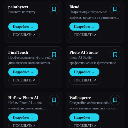
paintbytext
Blend
Рисовать по тексту
Потрясающие визуальные
эффекты продукта за считанные
секунды с помощью ИИ
Подробнее
→
Подробнее
→
ПОСЕЩАТЬ
↗︎
ПОСЕЩАТЬ
↗︎
FinalTouch
Photo AI Studio
Профессиональная фотография и
Photo AI Studio -
дизайнерские возможности в
профессиональные фотосессии с
ваших руках
искусственным интеллектом
Подробнее
→
Подробнее
→
только с одним селфи
ПОСЕЩАТЬ
↗︎
ПОСЕЩАТЬ
↗︎
HitPaw Photo AI
Wallpaperee
HitPaw Photo AI — это
Создавайте мобильные обои с
многофункциональный
искусственным интеллектом со
инструмент для редактирования
своим именем
Подробнее
→
Подробнее
→
фотографий с искусственным
интеллектом, который объединяет
ПОСЕЩАТЬ
↗︎
ПОСЕЩАТЬ
↗︎