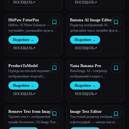
который исправляет размытие при
изображений | Бесплатный онлайн-
ПОСЕЩАТЬ
↗︎
ПОСЕЩАТЬ
↗︎
движении, расфокусированные
инструмент
снимки и мягкость при слабом
освещении за считанные секунды.
HitPaw FotorPea
Banana AI Image Editor
Он восстанавливает старые
HitPaw AI Photo Enhancer —
Редактор изображений AI -
фотографии,
улучшайте, уменьшайте шум и
добавляйте текст, меняйте фон и
повышайте качество изображения
удаляйте объекты
Подробнее
→
Подробнее
→
до 8K
ПОСЕЩАТЬ
↗︎
ПОСЕЩАТЬ
↗︎
ProductToModel
Nana Banana Pro
Одежда на плоской подошве к
BannImage AI - генератор
изображениям моделей |
изображений и видео с
ProductToModel
искусственным интеллектом
Подробнее
→
Подробнее
→
ПОСЕЩАТЬ
↗︎
ПОСЕЩАТЬ
↗︎
Remove Text from Image
Image Text Editor
Удалить текст с изображения
Текстовый редактор изображений
онлайн бесплатно | AI Image Text
и фотографий — замена текста на
Remover
основе искусственного интеллекта