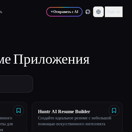
ь
Sign up
✦
Отправить с AI
ме
Приложения
Huntr AI Resume Builder
венного
Создайте идеальное резюме с небольшой
оты для
помощью искусственного интеллекта
ия