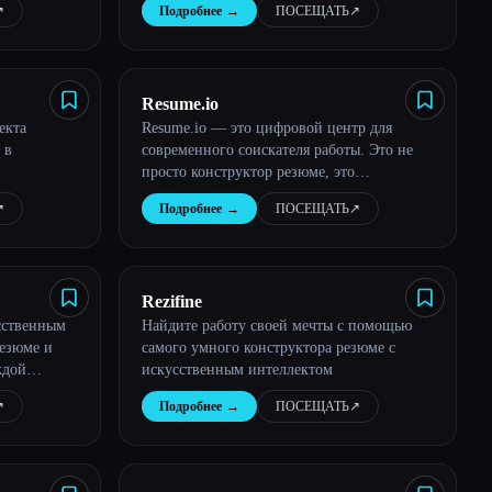
︎
Подробнее
→
ПОСЕЩАТЬ
↗︎
Resume.io
екта
Resume.io — это цифровой центр для
 в
современного соискателя работы. Это не
просто конструктор резюме, это
универсальный инструмент поддержки
︎
Подробнее
→
ПОСЕЩАТЬ
↗︎
карьеры.
Rezifine
сственным
Найдите работу своей мечты с помощью
резюме и
самого умного конструктора резюме с
ждой
искусственным интеллектом
отодатели
︎
Подробнее
→
ПОСЕЩАТЬ
↗︎
товит вас к
ши шансы