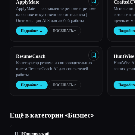
ApplyMate
CraftedC
ApplyMate — составление резюме и резюме
Мгновенно 
на основе искусственного интеллекта |
готовые к 
Оптимизация ATS для любой работы
щелчком м
Подробнее
→
ПОСЕЩАТЬ
↗︎
Подробне
ResumeCoach
HuntWise
Конструктор резюме и сопроводительных
HuntWise A
писем ResumeCoach AI для соискателей
ваших уси
работы
Подробнее
→
ПОСЕЩАТЬ
↗︎
Подробне
Ещё в категории «Бизнес»
👩‍⚖️
Юридический