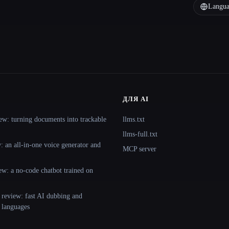
Langua
ДЛЯ AI
ew: turning documents into trackable
llms.txt
llms-full.txt
 an all-in-one voice generator and
MCP server
ew: a no-code chatbot trained on
 review: fast AI dubbing and
+ languages