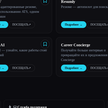
V
Resumly
адаптированные резюме,
Резюме — автопилот для поиск
использованию ATS, одним
ыши
е
→
ПОСЕЩАТЬ
↗︎
Подробнее
→
ПОСЕЩАТЬ
↗
 AI
Career Concierge
I — узнайте, какие работы стоят
Получайте больше интервью и
лий
превращайте их в предложения |
Concierge
е
→
ПОСЕЩАТЬ
↗︎
Подробнее
→
ПОСЕЩАТЬ
↗
👨‍💻
Служба поддержки