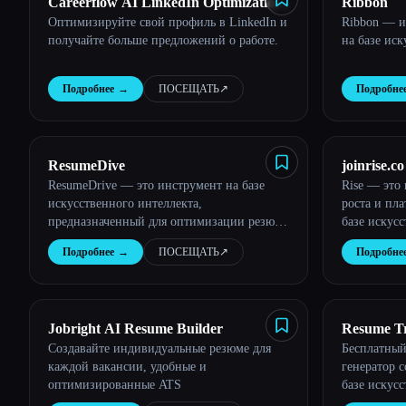
Careerflow AI LinkedIn Optimization
Ribbon
Оптимизируйте свой профиль в LinkedIn и
Ribbon — и
Tool
получайте больше предложений о работе.
на базе иск
Подробнее
→
ПОСЕЩАТЬ
↗︎
Подробне
ResumeDive
joinrise.co
ResumeDrive — это инструмент на базе
Rise — это
искусственного интеллекта,
роста и пла
предназначенный для оптимизации резюме
базе искусс
путем сопоставления индивидуальных
Подробнее
→
ПОСЕЩАТЬ
↗︎
Подробне
навыков и опыта с конкретными
требованиями к работе.
Jobright AI Resume Builder
Resume T
Создавайте индивидуальные резюме для
Бесплатный
каждой вакансии, удобные и
генератор 
оптимизированные ATS
базе искусс