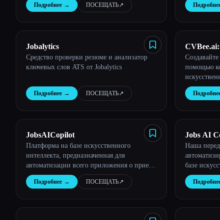
Подробнее
→
ПОСЕЩАТЬ
↗︎
Подробне
Jobalytics
CVBee.ai:
Средство проверки резюме и анализатор
Создавайте
ключевых слов ATS от Jobalytics
помощью ко
искусствен
считанные 
Подробнее
→
ПОСЕЩАТЬ
↗︎
Подробне
JobsAICopilot
Jobs AI C
Платформа на базе искусственного
Наша перед
интеллекта, предназначенная для
автоматизи
автоматизации всего приложения о приеме
базе искусс
на работу
автоматизи
Подробнее
→
ПОСЕЩАТЬ
↗︎
Подробне
Будущее пои