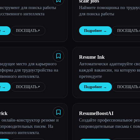
scale jobs
нструмент для поиска работы
Наймите помощника по трудоус
усственного интеллекта
для поиска работы
е
→
ПОСЕЩАТЬ
↗︎
Подробнее
→
ПОСЕЩАТЬ
↗
Resume Ink
 ведущее место для карьерного
Автоматически адаптируйте сво
тформа для трудоустройства на
каждой вакансии, на которую в
твенного интеллекта.
претендуете
е
→
ПОСЕЩАТЬ
↗︎
Подробнее
→
ПОСЕЩАТЬ
↗
rick
ResumeBoostAI
 онлайн-конструктор резюме и
Создайте профессиональное ре
сопроводительных писем. На
сопроводительные письма с п
твенного интеллекта.