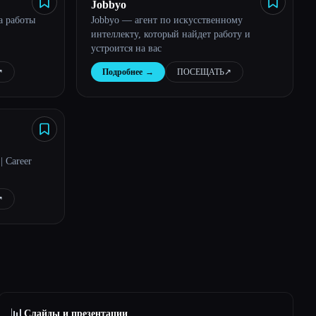
Jobbyo
а работы
Jobbyo — агент по искусственному
интеллекту, который найдет работу и
устроится на вас
︎
Подробнее
→
ПОСЕЩАТЬ
↗︎
 Career
︎
📊
Слайды и презентации