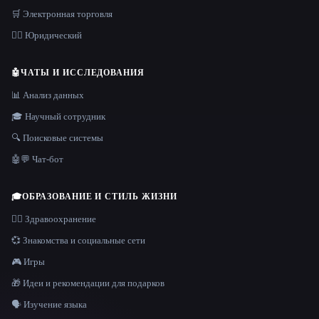
🛒 Электронная торговля
👩‍⚖️ Юридический
🤖
ЧАТЫ И ИССЛЕДОВАНИЯ
📊 Анализ данных
🎓 Научный сотрудник
🔍 Поисковые системы
🤖💬 Чат-бот
🎓
ОБРАЗОВАНИЕ И СТИЛЬ ЖИЗНИ
👩‍⚕️ Здравоохранение
💞 Знакомства и социальные сети
🎮 Игры
🎁 Идеи и рекомендации для подарков
🗣️ Изучение языка