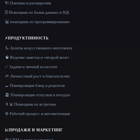
🔌 Плагины и расширения
🗄️ Помощник по базам данных и SQL
💻 помощник по программированию
⚡
ПРОДУКТИВНОСТЬ
🦾 Агенты искусственного интеллекта
🧠 Ведение заметок и «второй мозг»
✅ Задачи и личный ассистент
🌱 Личностный рост и благополучие
🍳 Планировщик блюд и рецептов
🏖 Планировщик отпусков и поездок
👨‍💻 Помощник по встречам
⚙️ Рабочий процесс и автоматизация
📈
ПРОДАЖИ И МАРКЕТИНГ
📇 CRM и данные клиентов