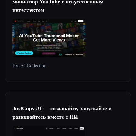
миниатюр YouTube с искусственным
интеллектом
Все категории
О нас
Esc
By: AI Collection
JustCopy AI — создавайте, запускайте и
развивайтесь вместе с ИИ