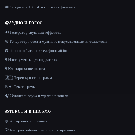
📲 Создатель TikTok и коротких фильмов
🎧
АУДИО И ГОЛОС
🔊 Генератор звуковых эффектов
🎼 Генератор песен и музыки с искусственным интеллектом
☎️ Голосовой агент и телефонный бот
🎙️ Инструменты для подкастов
🎙️ Клонирование голоса
🇺🇳 Перевод и стенограмма
📝🔉 Текст в речь
🎧 Усилитель звука и удаление вокала
✍️
ТЕКСТЫ И ПИСЬМО
📖 Автор книг и романов
💡 Быстрая библиотека и проектирование