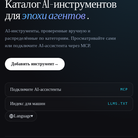
Каталог AI-инструментов
That AI Collection
для
эпохи агентов
.
AI-инструменты, проверенные вручную и
распределённые по категориям. Просматривайте сами
или подключите AI-ассистента через MCP.
Добавить инструмент
→
Подключите AI-ассистенты
MCP
Индекс для машин
LLMS.TXT
Language
▾