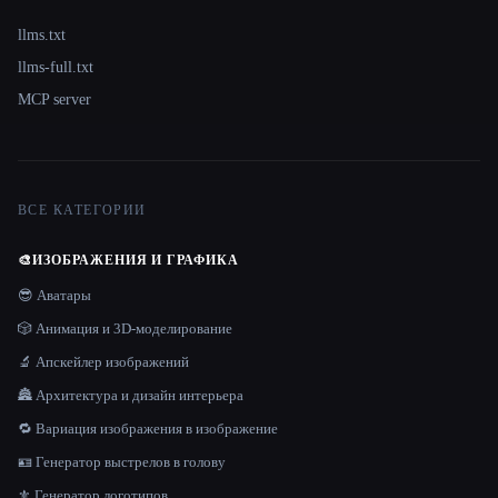
llms.txt
llms-full.txt
MCP server
ВСЕ КАТЕГОРИИ
🎨
ИЗОБРАЖЕНИЯ И ГРАФИКА
😎 Аватары
🎲 Анимация и 3D-моделирование
🔬 Апскейлер изображений
🏯 Архитектура и дизайн интерьера
🔁 Вариация изображения в изображение
🪪 Генератор выстрелов в голову
⚜️ Генератор логотипов