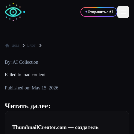
✦
Отправить с AI
✍️
🎨
Писатели
Дизайнеры
дом
Блог
By: AI Collection
💻
📈
Разработчики
Маркетологи
Failed to load content
🎓
🎬
Студенты
Креаторы
Published on: May 15, 2026
Читать далее:
Блог
ThumbnailCreator.com — создатель
Сравнить инструменты