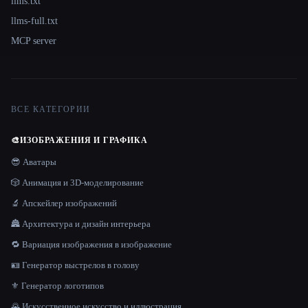
llms.txt
llms-full.txt
MCP server
ВСЕ КАТЕГОРИИ
🎨
ИЗОБРАЖЕНИЯ И ГРАФИКА
😎 Аватары
🎲 Анимация и 3D-моделирование
🔬 Апскейлер изображений
🏯 Архитектура и дизайн интерьера
🔁 Вариация изображения в изображение
🪪 Генератор выстрелов в голову
⚜️ Генератор логотипов
🌄 Искусственное искусство и иллюстрация