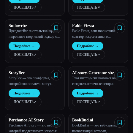
ПОСЕЩАТЬ
↗︎
ПОСЕЩАТЬ
↗︎
Все категории
О нас
Sudowrite
Fable Fiesta
Преодолейте писательский кризис
Fable Fiesta, ваш творческий
и проявите творческий подход с
соавтор искусственного
нашим волшебным
интеллекта
Подробнее
→
Подробнее
→
искусственным интеллектом.
ПОСЕЩАТЬ
↗︎
ПОСЕЩАТЬ
↗︎
StoryBee
AI-story-Generator site
StoryBee — это платформа, на
Этот инструмент поможет вам
которой пользователи могут
создавать отличные истории
создавать истории с помощью
Подробнее
→
Подробнее
→
искусственного интеллекта.
Esc
ПОСЕЩАТЬ
↗︎
ПОСЕЩАТЬ
↗︎
Perchance AI Story
BookBud.ai
Perchance AI Story — это веб-сайт,
BookBud.ai — это веб-сервис,
который поддерживает несколько
позволяющий авторам,