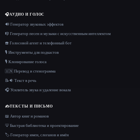
🎧
АУДИО И ГОЛОС
🔊 Генератор звуковых эффектов
🎼 Генератор песен и музыки с искусственным интеллектом
☎️ Голосовой агент и телефонный бот
🎙️ Инструменты для подкастов
🎙️ Клонирование голоса
🇺🇳 Перевод и стенограмма
📝🔉 Текст в речь
🎧 Усилитель звука и удаление вокала
✍️
ТЕКСТЫ И ПИСЬМО
📖 Автор книг и романов
💡 Быстрая библиотека и проектирование
🏷️ Генератор имен, слоганов и имён