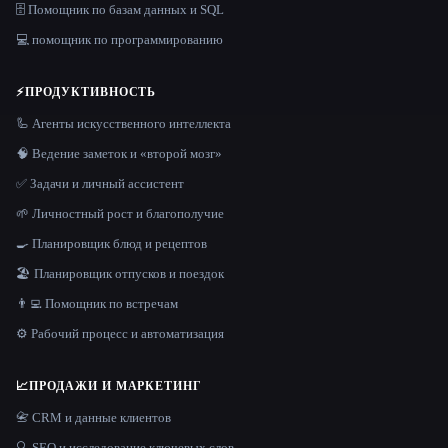
🗄️ Помощник по базам данных и SQL
💻 помощник по программированию
⚡
ПРОДУКТИВНОСТЬ
🦾 Агенты искусственного интеллекта
🧠 Ведение заметок и «второй мозг»
✅ Задачи и личный ассистент
🌱 Личностный рост и благополучие
🍳 Планировщик блюд и рецептов
🏖 Планировщик отпусков и поездок
👨‍💻 Помощник по встречам
⚙️ Рабочий процесс и автоматизация
📈
ПРОДАЖИ И МАРКЕТИНГ
📇 CRM и данные клиентов
🔍 SEO и исследование ключевых слов