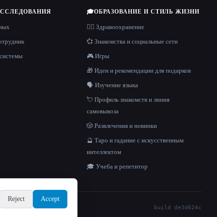
ИССЛЕДОВАНИЯ
🎓
ОБРАЗОВАНИЕ И СТИЛЬ ЖИЗНИ
нных
👩‍⚕️ Здравоохранение
отрудник
💞 Знакомства и социальные сети
 системы
🎮 Игры
🎁 Идеи и рекомендации для подарков
🗣️ Изучение языка
💘 Профиль знакомств и линия
самовывоза
🎲 Развлечения и новинки
🔮 Таро и гадание с искусственным
интеллектом
🎓 Учеба и репетитор
Reject
Accept
build de3d624c