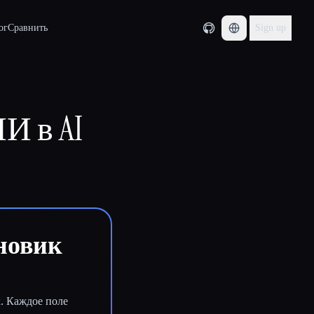
ог
Сравнить
Sign up
И в AI
рновик
к. Каждое поле