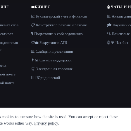
ТИНГ
💼
БИЗНЕС
🤖
ЧАТЫ И 
📈 Бухгалтерский учет и финансы
📊 Анализ да
ючевых слов
📋 Конструктор резюме и резюме
🎓 Научный с
реативов
🎙️ Подготовка к собеседованию
🔍 Поисковые
андистская
🧑‍💼 Рекрутинг и ATS
🤖💬 Чат-бот
е
📊 Слайды и презентации
👨‍💻 Служба поддержки
етях
🛒 Электронная торговля
ной почте
👩‍⚖️ Юридический
ой почте
cookies to measure how the site is used. You can accept or reject these
ite works either way.
Privacy policy
.
литика конфиденциальности
·
·
Built with Metatron ★