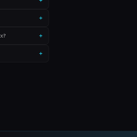
+
+
+
сс?
+