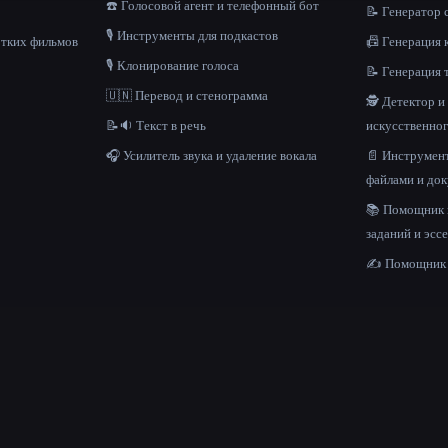
☎️ Голосовой агент и телефонный бот
📝 Генератор
🎙️ Инструменты для подкастов
отких фильмов
📠 Генерация 
🎙️ Клонирование голоса
📝 Генерация 
🇺🇳 Перевод и стенограмма
🕵️ Детектор 
📝🔉 Текст в речь
искусственног
🎧 Усилитель звука и удаление вокала
📄 Инструмент
файлами и до
📚 Помощник
заданий и эсс
✍️ Помощник 