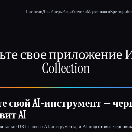
Писатели
Дизайнеры
Разработчики
Маркетологи
Креаторы
Бл
ьте свое приложение И
Collection
е свой AI-инструмент — че
вит AI
 вставьте URL вашего AI-инструмента, и AI подготовит чернови