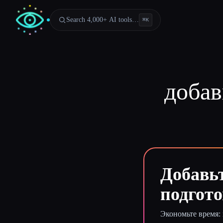
Search 4,000+ AI tools…
⌘
K
добав
Добавьт
подгото
Экономьте время: