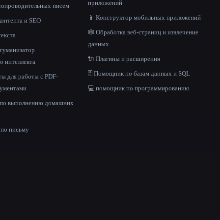
приложений
 сопроводительных писем
📱 Конструктор мобильных приложений
контента и SEO
🕸️ Обработка веб-страниц и извлечение
текста
данных
и гуманизатор
🔌 Плагины и расширения
о интеллекта
🗄️ Помощник по базам данных и SQL
ы для работы с PDF-
кументами
💻 помощник по программированию
 по выполнению домашних
е
по письму