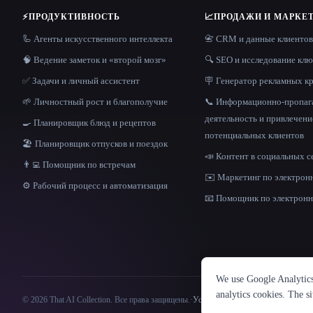
⚡
ПРОДУКТИВНОСТЬ
📈
ПРОДАЖИ И МАРКЕ
🦾 Агенты искусственного интеллекта
📇 CRM и данные клиентов
🧠 Ведение заметок и «второй мозг»
🔍 SEO и исследование кл
✅ Задачи и личный ассистент
🪧 Генератор рекламных к
🌱 Личностный рост и благополучие
📞 Информационно-пропаг
деятельность и привлечени
🍳 Планировщик блюд и рецептов
потенциальных клиентов
🏖 Планировщик отпусков и поездок
📣 Контент в социальных с
👨‍💻 Помощник по встречам
✉️ Маркетинг по электрон
⚙️ Рабочий процесс и автоматизация
📧 Помощник по электронн
We use Google Analytics 
analytics cookies. The s
© 2026 That AI Collection. Все права защищены.
·
Условия предоставления услуг
·
по