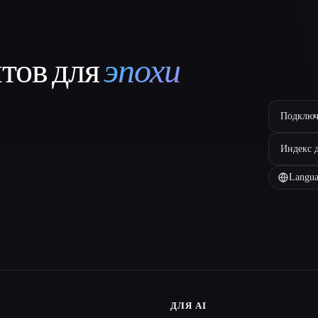
нтов для
эпохи
Подключ
Индекс 
Langua
ДЛЯ AI