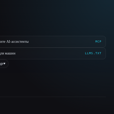
ите AI-ассистенты
MCP
для машин
LLMS.TXT
ge
▾