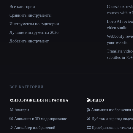
Все категории
Coursebox revi
courses with AI
Сравнить инструменты
Lovo AI review:
Инструменты по аудитории
video studio
Лучшие инструменты 2026
Webbotify revi
Добавить инструмент
your website
Translate.video
subtitles in 75
ВСЕ КАТЕГОРИИ
🎨
ИЗОБРАЖЕНИЯ И ГРАФИКА
🎬
ВИДЕО
😎 Аватары
🎬 Анимация изображения 
🎲 Анимация и 3D-моделирование
🎤 Дубляж и перевод видео
🔬 Апскейлер изображений
🎞️ Преобразование текста 