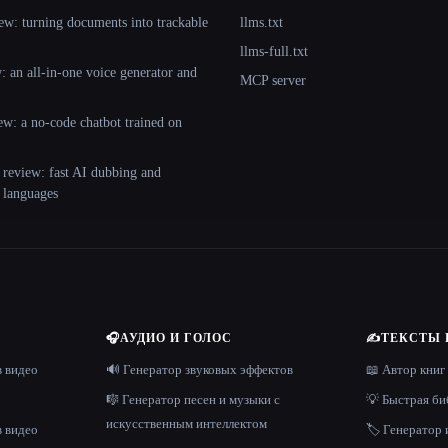
ew: turning documents into trackable
llms.txt
llms-full.txt
 an all-in-one voice generator and
MCP server
ew: a no-code chatbot trained on
 review: fast AI dubbing and
+ languages
🎧
АУДИО И ГОЛОС
✍️
ТЕКСТЫ 
в видео
🔊 Генератор звуковых эффектов
📖 Автор книг
🎼 Генератор песен и музыки с
💡 Быстрая би
искусственным интеллектом
в видео
🏷️ Генератор 