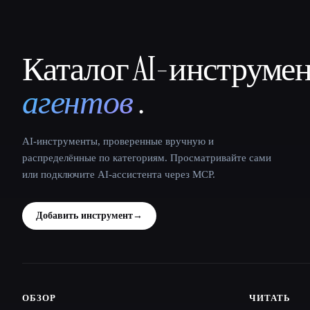
Каталог AI-инструме
That AI Collection
агентов
.
AI-инструменты, проверенные вручную и
распределённые по категориям. Просматривайте сами
или подключите AI-ассистента через MCP.
Добавить инструмент
→
ОБЗОР
ЧИТАТЬ
Site navigation