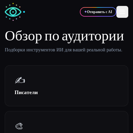
✦
Отправить с AI
Обзор по аудитории
✍️
🎨
Писатели
Дизайнеры
Подборки инструментов ИИ для вашей реальной работы.
💻
📈
Разработчики
Маркетологи
✍️
🎓
🎬
Студенты
Креаторы
Писатели
Блог
🎨
Сравнить инструменты