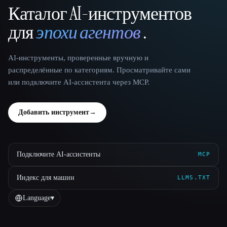
Каталог AI-инструментов
That AI Collection
для
эпохи агентов
.
AI-инструменты, проверенные вручную и
распределённые по категориям. Просматривайте сами
или подключите AI-ассистента через MCP.
Добавить инструмент
→
Подключите AI-ассистенты
MCP
Индекс для машин
LLMS.TXT
Language
▾