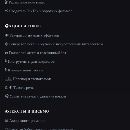
🎬 Редактирование видео
📲 Создатель TikTok и коротких фильмов
🎧
АУДИО И ГОЛОС
🔊 Генератор звуковых эффектов
🎼 Генератор песен и музыки с искусственным интеллектом
☎️ Голосовой агент и телефонный бот
🎙️ Инструменты для подкастов
🎙️ Клонирование голоса
🇺🇳 Перевод и стенограмма
📝🔉 Текст в речь
🎧 Усилитель звука и удаление вокала
✍️
ТЕКСТЫ И ПИСЬМО
📖 Автор книг и романов
💡 Быстрая библиотека и проектирование