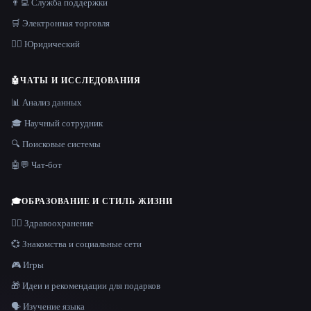
👨‍💻 Служба поддержки
🛒 Электронная торговля
👩‍⚖️ Юридический
🤖
ЧАТЫ И ИССЛЕДОВАНИЯ
📊 Анализ данных
🎓 Научный сотрудник
🔍 Поисковые системы
🤖💬 Чат-бот
🎓
ОБРАЗОВАНИЕ И СТИЛЬ ЖИЗНИ
👩‍⚕️ Здравоохранение
💞 Знакомства и социальные сети
🎮 Игры
🎁 Идеи и рекомендации для подарков
🗣️ Изучение языка