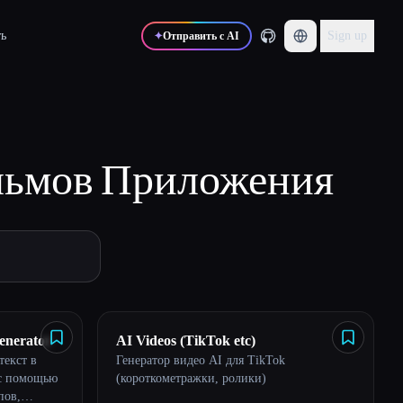
ь
Sign up
✦
Отправить с AI
льмов
Приложения
enerator
AI Videos (TikTok etc)
текст в
Генератор видео AI для TikTok
 с помощью
(короткометражки, ролики)
пов,