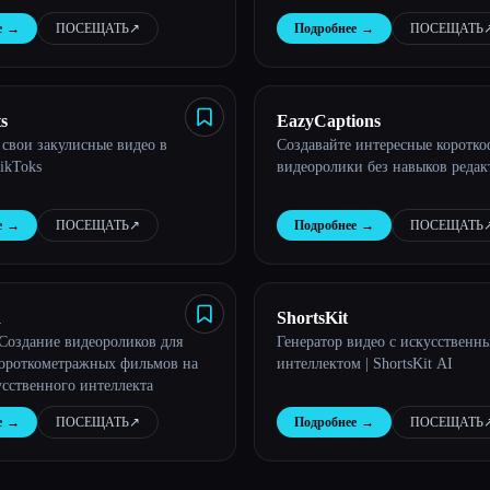
идеоролики без особых усилий.
озвучек и музыки.
е
→
ПОСЕЩАТЬ
↗︎
Подробнее
→
ПОСЕЩАТЬ
↗
s
EazyCaptions
 свои закулисные видео в
Создавайте интересные коротк
ikToks
видеоролики без навыков реда
е
→
ПОСЕЩАТЬ
↗︎
Подробнее
→
ПОСЕЩАТЬ
↗
d
ShortsKit
 Создание видеороликов для
Генератор видео с искусственн
ороткометражных фильмов на
интеллектом | ShortsKit AI
усственного интеллекта
е
→
ПОСЕЩАТЬ
↗︎
Подробнее
→
ПОСЕЩАТЬ
↗