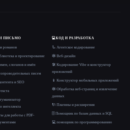
И ПИСЬМО
💻
КОД И РАЗРАБОТКА
 и романов
🦾 Агентское кодирование
блиотека и проектирование
🕸 Веб-дизайн
имен, слоганов и имён
🛠️ Кодирование Vibe и конструктор
приложений
 сопроводительных писем
📱 Конструктор мобильных приложений
контента и SEO
🕸️ Обработка веб-страниц и извлечение
текста
данных
и гуманизатор
🔌 Плагины и расширения
о интеллекта
🗄️ Помощник по базам данных и SQL
ы для работы с PDF-
кументами
💻 помощник по программированию