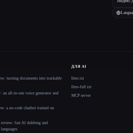
Индекс 
Langua
ДЛЯ AI
ew: turning documents into trackable
llms.txt
llms-full.txt
 an all-in-one voice generator and
MCP server
ew: a no-code chatbot trained on
 review: fast AI dubbing and
+ languages