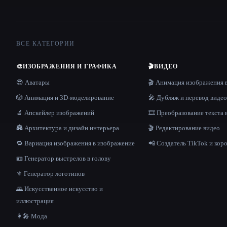
ВСЕ КАТЕГОРИИ
🎨
ИЗОБРАЖЕНИЯ И ГРАФИКА
🎬
ВИДЕО
😎 Аватары
🎬 Анимация изображения 
🎲 Анимация и 3D-моделирование
🎤 Дубляж и перевод видео
🔬 Апскейлер изображений
🎞️ Преобразование текста 
🏯 Архитектура и дизайн интерьера
🎬 Редактирование видео
🔁 Вариация изображения в изображение
📲 Создатель TikTok и кор
🪪 Генератор выстрелов в голову
⚜️ Генератор логотипов
🌄 Искусственное искусство и
иллюстрация
👩‍🎤 Мода