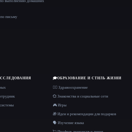
 по выполнению домашних
е
по письму
ИССЛЕДОВАНИЯ
🎓
ОБРАЗОВАНИЕ И СТИЛЬ ЖИЗНИ
нных
👩‍⚕️ Здравоохранение
отрудник
💞 Знакомства и социальные сети
 системы
🎮 Игры
🎁 Идеи и рекомендации для подарков
🗣️ Изучение языка
💘 Профиль знакомств и линия