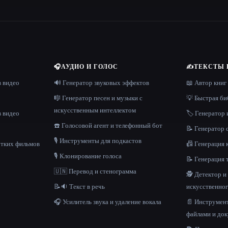
🎧
АУДИО И ГОЛОС
✍️
ТЕКСТЫ 
в видео
🔊 Генератор звуковых эффектов
📖 Автор книг
🎼 Генератор песен и музыки с
💡 Быстрая би
искусственным интеллектом
в видео
🏷️ Генератор 
☎️ Голосовой агент и телефонный бот
📝 Генератор
🎙️ Инструменты для подкастов
отких фильмов
📠 Генерация 
🎙️ Клонирование голоса
📝 Генерация 
🇺🇳 Перевод и стенограмма
🕵️ Детектор 
📝🔉 Текст в речь
искусственног
🎧 Усилитель звука и удаление вокала
📄 Инструмент
файлами и до