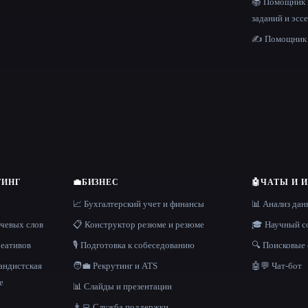
📚 Помощник
заданий и эсс
✍️ Помощник 
ТИНГ
💼
БИЗНЕС
🤖
ЧАТЫ И 
📈 Бухгалтерский учет и финансы
📊 Анализ да
ючевых слов
📋 Конструктор резюме и резюме
🎓 Научный с
реативов
🎙️ Подготовка к собеседованию
🔍 Поисковые
андистская
🧑‍💼 Рекрутинг и ATS
🤖💬 Чат-бот
е
📊 Слайды и презентации
👨‍💻 Служба поддержки