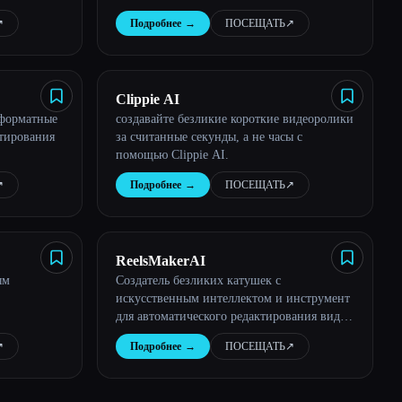
︎
Подробнее
→
ПОСЕЩАТЬ
↗︎
Clippie AI
оформатные
создавайте безликие короткие видеоролики
ктирования
за считанные секунды, а не часы с
помощью Clippie AI.
︎
Подробнее
→
ПОСЕЩАТЬ
↗︎
ReelsMakerAI
ым
Создатель безликих катушек с
искусственным интеллектом и инструмент
для автоматического редактирования видео
| ReelsMakerAI
︎
Подробнее
→
ПОСЕЩАТЬ
↗︎