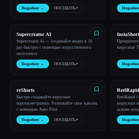
вирусные в
Подробнее
→
ПОСЕЩАТЬ
↗︎
Подробне
Supercreator AI
InstaShort
Supercreator.Ai — создавайте видео в 10
Превратите
раз быстрее с помощью искусственного
вирусные T
интеллекта
Подробнее
→
ПОСЕЩАТЬ
↗︎
Подробне
reShorts
ReelRapi
Быстро создавайте вирусные
ReelRapid |
короткометражки. Развивайте свои каналы
вирусных к
с помощью Auto-Pilot
основе иск
Подробнее
→
ПОСЕЩАТЬ
↗︎
Подробне