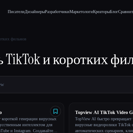
Писатели
Дизайнеры
Разработчики
Маркетологи
Креаторы
Блог
Сравнит
ротких фильмов
 TikTok и коротких фи
o
Topview AI TikTok Video G
 короткой генерации вирусных
TopView AI быстро превращает 
кусственным интеллектом для
вирусные видеоролики TikTok
Tube и Instagram. Создавайте
автоматических сценариев, кли