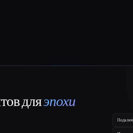
нтов для
эпохи
Подключ