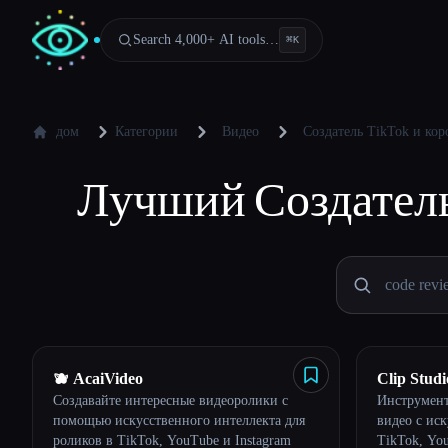
Search 4,000+ AI tools…
⌘
K
дом
Категории
Видео
Создатель TikTok и ко
Лучший
Создатель
🫐 AcaiVideo
Clip Studi
Создавайте интересные видеоролики с
Инструмент
помощью искусственного интеллекта для
видео с ис
Esc
роликов в TikTok, YouTube и Instagram
TikTok, You