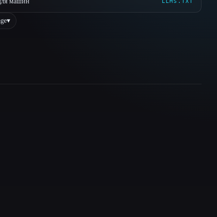
для машин
LLMS.TXT
ge
▾