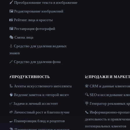
🖌️ Преобразование текста в изображение
🖼️ Редактирование изображений
📸 Рейтинг лица и красоты
🖼️ Реставрация фотографий
🎭 Смена лица
💧 Средство для удаления водяных
знаков
🪄 Средство для удаления фона
⚡
ПРОДУКТИВНОСТЬ
📈
ПРОДАЖИ И МАРКЕ
🦾 Агенты искусственного интеллекта
📇 CRM и данные клиентов
🧠 Ведение заметок и «второй мозг»
🔍 SEO и исследование кл
✅ Задачи и личный ассистент
🪧 Генератор рекламных к
🌱 Личностный рост и благополучие
📞 Информационно-пропаг
деятельность и привлечени
🍳 Планировщик блюд и рецептов
потенциальных клиентов
🏖 Планировщик отпусков и поездок