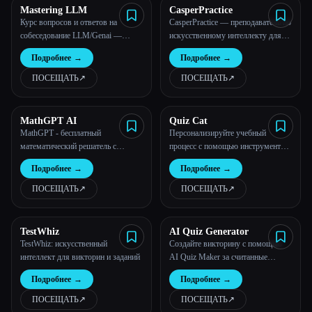
Mastering LLM
CasperPractice
Курс вопросов и ответов на
CasperPractice — преподаватель по
собеседование LLM/Genai —
искусственному интеллекту для
более 120 вопросов для реальных
теста Casper
Подробнее
→
Подробнее
→
собеседований от FAANG и более
120 оценочных вопросов +
ПОСЕЩАТЬ
↗︎
ПОСЕЩАТЬ
↗︎
сертификация+тематические
исследования в реальном времени
MathGPT AI
Quiz Cat
MathGPT - бесплатный
Персонализируйте учебный
математический решатель с
процесс с помощью инструментов
искусственным интеллектом и
Quizcat AI.
Подробнее
→
Подробнее
→
калькулятор интегралов
ПОСЕЩАТЬ
↗︎
ПОСЕЩАТЬ
↗︎
TestWhiz
AI Quiz Generator
TestWhiz: искусственный
Создайте викторину с помощью
интеллект для викторин и заданий
AI Quiz Maker за считанные
минуты
Подробнее
→
Подробнее
→
ПОСЕЩАТЬ
↗︎
ПОСЕЩАТЬ
↗︎