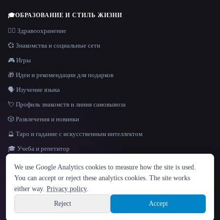
🎓
ОБРАЗОВАНИЕ И СТИЛЬ ЖИЗНИ
👩‍⚕️ Здравоохранение
💞 Знакомства и социальные сети
🎮 Игры
🎁 Идеи и рекомендации для подарков
🗣️ Изучение языка
💘 Профиль знакомств и линия самовывоза
🎲 Развлечения и новинки
🔮 Таро и гадание с искусственным интеллектом
🎓 Учеба и репетитор
ЯЗЫК
We use Google Analytics cookies to measure how the site is used.
English
español
Français
Русский
简体中文
You can accept or reject these analytics cookies. The site works
Hindi
either way.
Privacy policy
.
© 2026 That AI Collection. Все права защищены.
·
Условия предоставления услуг
·
Site information
политика конфиденциальности
·
·
Built with Metatron ★
Reject
Accept
build de3d624c
Sign up