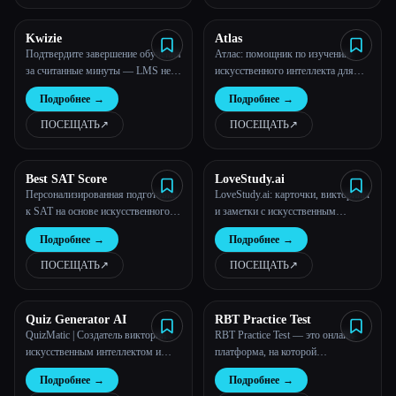
Kwizie
Atlas
Подтвердите завершение обучения
Атлас: помощник по изучению
за считанные минуты — LMS не
искусственного интеллекта для
требуется | Kwizie
заметок, эссе и практических
Подробнее
→
Подробнее
→
тестов
ПОСЕЩАТЬ
↗︎
ПОСЕЩАТЬ
↗︎
Best SAT Score
LoveStudy.ai
Персонализированная подготовка
LoveStudy.ai: карточки, викторины
к SAT на основе искусственного
и заметки с искусственным
интеллекта для достижения
интеллектом упрощают обучение
Подробнее
→
Подробнее
→
непревзойденных результатов
ПОСЕЩАТЬ
↗︎
ПОСЕЩАТЬ
↗︎
Quiz Generator AI
RBT Practice Test
QuizMatic | Создатель викторин с
RBT Practice Test — это онлайн-
искусственным интеллектом и
платформа, на которой
инструмент для тестирования
пользователи могут
Подробнее
→
Подробнее
→
потренироваться перед тестом