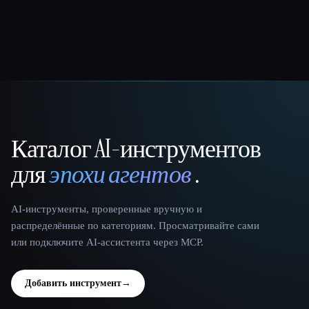
Каталог AI-инструментов
That AI Collection
для
эпохи агентов
.
AI-инструменты, проверенные вручную и
распределённые по категориям. Просматривайте сами
или подключите AI-ассистента через MCP.
Добавить инструмент
→