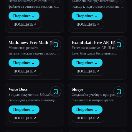
Легко общайтесь со своим PDF-
ExamSamur.ai предлагает новый
интеллект по
файлом за считанные секунды с
подход к подготовке к экзаменам,
помощью AAI
используя искусственный
Подробнее
→
Подробнее
→
интеллект для оптимизации и
улучшения учебного процесса.
ПОСЕЩАТЬ
↗︎
ПОСЕЩАТЬ
↗︎
Math.now: Free Math AI
Examful.ai: Free AP, IB,
Solver powered by math
and A-Level Past Papers and
Мгновенно решайте
Успех на экзаменах AP, IB и A-
GPT
Tutoring
математические задачи с помощью
Level благодаря бесплатным
точных пошаговых решений.
предыдущим работам и обучению
Подробнее
→
Подробнее
→
искусственному интеллекту на
ExamFul.ai!
ПОСЕЩАТЬ
↗︎
ПОСЕЩАТЬ
↗︎
Voice Docs
blueye
Siri для документов. Общайтесь со
Создавайте учебную программу,
своими документами с помощью
оценивайте и контролируйте
голосового искусственного
успеваемость учащихся в два раза
Подробнее
→
Подробнее
→
интеллекта.
быстрее.
ПОСЕЩАТЬ
↗︎
ПОСЕЩАТЬ
↗︎