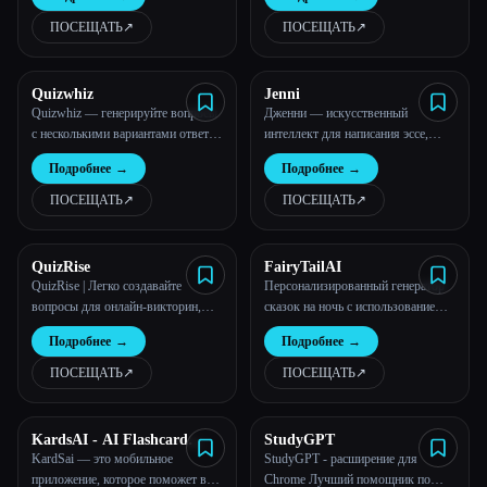
ПОСЕЩАТЬ
↗︎
ПОСЕЩАТЬ
↗︎
Все категории
О нас
Quizwhiz
Jenni
Quizwhiz — генерируйте вопросы
Дженни — искусственный
с несколькими вариантами ответов
интеллект для написания эссе,
из любого текста
исследовательских работ и
Подробнее
→
Подробнее
→
многого другого!
ПОСЕЩАТЬ
↗︎
ПОСЕЩАТЬ
↗︎
QuizRise
FairyTailAI
QuizRise | Легко создавайте
Персонализированный генератор
вопросы для онлайн-викторин,
сказок на ночь с использованием
тестов и экзаменов с помощью
ИИ
Подробнее
→
Подробнее
→
искусственного интеллекта.
ПОСЕЩАТЬ
↗︎
ПОСЕЩАТЬ
↗︎
KardsAI - AI Flashcard
StudyGPT
Maker
KardSai — это мобильное
StudyGPT - расширение для
приложение, которое поможет вам
Chrome Лучший помощник по