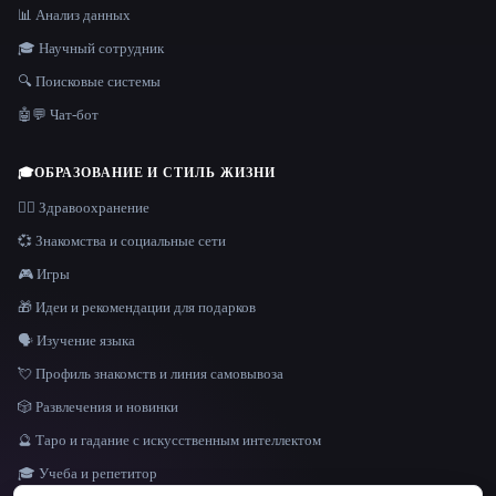
📊 Анализ данных
🎓 Научный сотрудник
🔍 Поисковые системы
🤖💬 Чат-бот
🎓
ОБРАЗОВАНИЕ И СТИЛЬ ЖИЗНИ
👩‍⚕️ Здравоохранение
💞 Знакомства и социальные сети
🎮 Игры
🎁 Идеи и рекомендации для подарков
🗣️ Изучение языка
💘 Профиль знакомств и линия самовывоза
🎲 Развлечения и новинки
🔮 Таро и гадание с искусственным интеллектом
🎓 Учеба и репетитор
ЯЗЫК