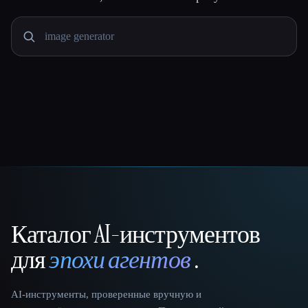
Каталог AI-инструментов
That AI Collection
для
эпохи агентов
.
AI-инструменты, проверенные вручную и