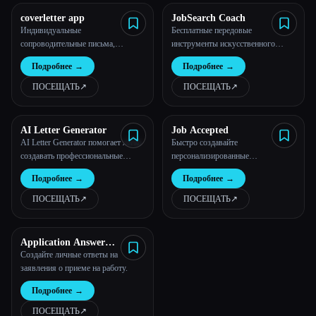
coverletter app
JobSearch Coach
Индивидуальные
Бесплатные передовые
сопроводительные письма,
инструменты искусственного
готовые за считанные минуты, а не
интеллекта, которые помогают
Подробнее
→
Подробнее
→
часы - coverletter.app
соискателям быстрее найти работу
своей мечты
ПОСЕЩАТЬ
↗︎
ПОСЕЩАТЬ
↗︎
AI Letter Generator
Job Accepted
AI Letter Generator помогает легко
Быстро создавайте
создавать профессиональные
персонализированные
письма с помощью искусственного
сопроводительные письма с
Подробнее
→
Подробнее
→
интеллекта. Попробуйте наш
помощью искусственного
бесплатный редактор писем,
интеллекта
ПОСЕЩАТЬ
↗︎
ПОСЕЩАТЬ
↗︎
генератор сопроводительных
писем и многое другое!
Application Answer
Generator by Eztrackr
Создайте личные ответы на
заявления о приеме на работу.
Подробнее
→
ПОСЕЩАТЬ
↗︎