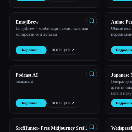
EmojiBrew
Anime Pers
EmojiBrew - комбинации смайликов для
Общайтесь 
копирования и вставки
персонажа
Подробнее
→
ПОСЕЩАТЬ
↗︎
Подробне
Podcast AI
Japanese 
подкаст.ai
Генератор 
аутентичны
магии иску
щелчком м
Подробнее
→
ПОСЕЩАТЬ
↗︎
Подробне
SrefHunter- Free Midjourney Sref
Wedspeec