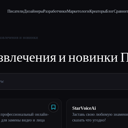
Писатели
Дизайнеры
Разработчики
Маркетологи
Креаторы
Блог
Сравнит
азвлечения и новинки
звлечения и новинки
П
StarVoiceAi
 профессиональный онлайн-
Заставь свою любимую знамени
 для замены видео и лица
сказать что угодно!