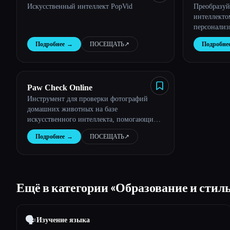
Искусственный интеллект PopVid
Преобразуй
интеллекто
персонализ
соответств
Подробнее
→
ПОСЕЩАТЬ
↗︎
Подробне
стилю и ра
Paw Check Online
Инструмент для проверки фотографий
домашних животных на базе
искусственного интеллекта, помогающий
владельцам следить за состоянием глаз,
Подробнее
→
ПОСЕЩАТЬ
↗︎
кожи, зубов и ушей.
Ещё в категории «Образование и стил
🗣️
Изучение языка