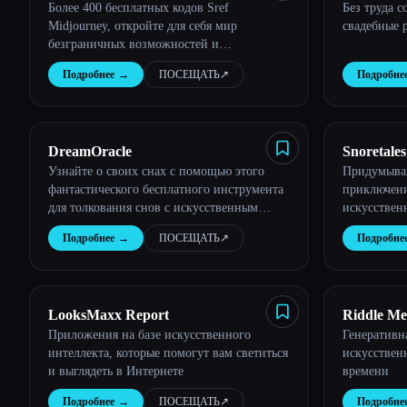
Более 400 бесплатных кодов Sref
Без труда 
Codes
Midjourney, откройте для себя мир
свадебные 
безграничных возможностей и
вдохновения.
Подробнее
→
ПОСЕЩАТЬ
↗︎
Подробне
DreamOracle
Snoretales
Узнайте о своих снах с помощью этого
Придумыва
фантастического бесплатного инструмента
приключени
для толкования снов с искусственным
искусствен
интеллектом.
Подробнее
→
ПОСЕЩАТЬ
↗︎
Подробне
LooksMaxx Report
Riddle Me
Приложения на базе искусственного
Генеративн
интеллекта, которые помогут вам светиться
искусствен
и выглядеть в Интернете
времени
Подробнее
→
ПОСЕЩАТЬ
↗︎
Подробне