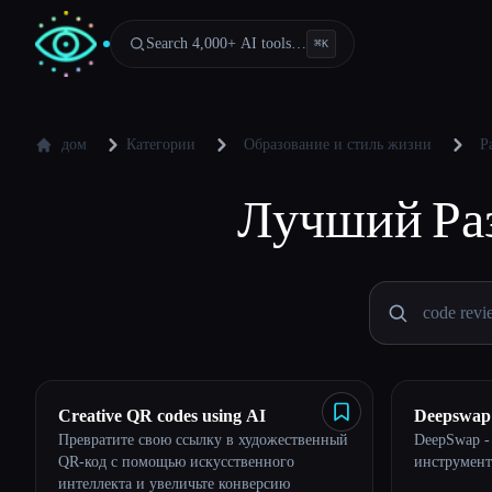
Search 4,000+ AI tools…
⌘
K
дом
Категории
Образование и стиль жизни
Р
Лучший
Ра
Creative QR codes using AI
Deepswap
Превратите свою ссылку в художественный
DeepSwap -
QR-код с помощью искусственного
инструмент
интеллекта и увеличьте конверсию