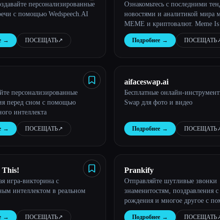
создавайте персонализированные
Ознакомьтесь с последними те
with AI Insights
речи с помощью Wedspeech.AI
новостями и аналитикой мира 
MEME и криптовалют. Meme Is
представляет собой полное рук
е
→
ПОСЕЩАТЬ
↗︎
Подробнее
→
ПОСЕЩАТЬ
↗
навигации по этому захватыв
новому рынку.
aifaceswap.ai
йте персонализированные
Бесплатные онлайн-инструмент
я перед сном с помощью
Swap для фото и видео
ного интеллекта
е
→
ПОСЕЩАТЬ
↗︎
Подробнее
→
ПОСЕЩАТЬ
↗
 This!
Prankify
ая игра-викторина с
Отправляйте шутливые звонки
ным интеллектом в реальном
знаменитостям, поздравления с
рождения и многое другое с п
искусственного интеллекта ком
е
→
ПОСЕЩАТЬ
↗︎
Подробнее
→
ПОСЕЩАТЬ
↗