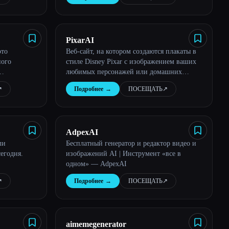
PixarAI
это
Веб-сайт, на котором создаются плакаты в
ного
стиле Disney Pixar с изображением ваших
любимых персонажей или домашних
, как они
животных
︎
Подробнее
→
ПОСЕЩАТЬ
↗︎
ской.
AdpexAI
ли
Бесплатный генератор и редактор видео и
егодня.
изображений AI | Инструмент «все в
одном» — AdpexAI
︎
Подробнее
→
ПОСЕЩАТЬ
↗︎
aimemegenerator