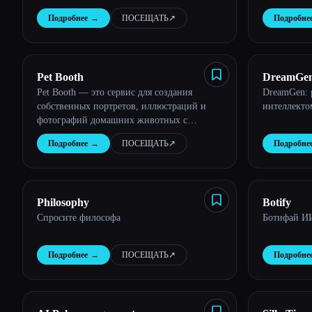
Подробнее
→
ПОСЕЩАТЬ
↗︎
Подробне
Esc
Pet Booth
DreamGen:
Pet Booth — это сервис для создания
DreamGen: 
strory-wri
собственных портретов, иллюстраций и
интеллекто
фотографий домашних животных с
искусственным интеллектом. Просто
Подробнее
→
ПОСЕЩАТЬ
↗︎
Подробне
загрузите 10-20 фотографий своей кошки
или собаки и выберите из более чем 80
тем, в которые можно превратить их.
Philosophy
Botify
Спросите философа
Ботифай И
Подробнее
→
ПОСЕЩАТЬ
↗︎
Подробне