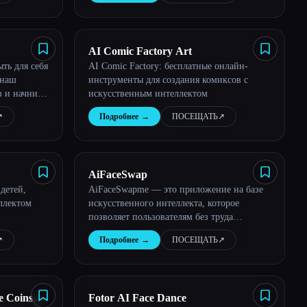
AI Comic Factory Art
ть для себя
AI Comic Factory: бесплатные онлайн-
 наш
инструменты для создания комиксов с
 и начните
искусственным интеллектом
︎
Подробнее
→
ПОСЕЩАТЬ
↗︎
AiFaceSwap
детей,
AiFaceSwapme — это приложение на базе
ллектом
искусственного интеллекта, которое
позволяет пользователям без труда
создавать забавные видеоролики по смене
︎
Подробнее
→
ПОСЕЩАТЬ
↗︎
лица.
 Coins
Fotor AI Face Dance