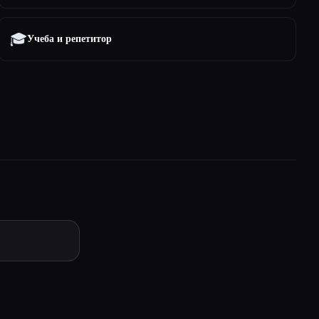
🎓
Учеба и репетитор