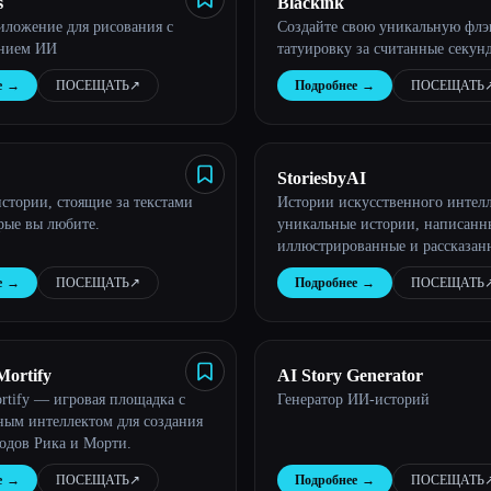
s
Blackink
иложение для рисования с
Создайте свою уникальную фл
анием ИИ
татуировку за считанные секун
е
→
ПОСЕЩАТЬ
↗︎
Подробнее
→
ПОСЕЩАТЬ
↗
StoriesbyAI
истории, стоящие за текстами
Истории искусственного интел
орые вы любите.
уникальные истории, написанн
иллюстрированные и рассказан
помощью искусственного интел
е
→
ПОСЕЩАТЬ
↗︎
Подробнее
→
ПОСЕЩАТЬ
↗
Mortify
AI Story Generator
ortify — игровая площадка с
Генератор ИИ-историй
ным интеллектом для создания
одов Рика и Морти.
е
→
ПОСЕЩАТЬ
↗︎
Подробнее
→
ПОСЕЩАТЬ
↗