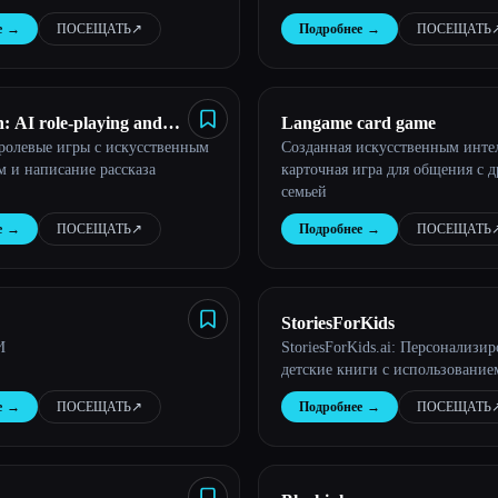
е
→
ПОСЕЩАТЬ
↗︎
Подробнее
→
ПОСЕЩАТЬ
↗
 AI role-playing and
Langame card game
ролевые игры с искусственным
Созданная искусственным инте
ting
м и написание рассказа
карточная игра для общения с 
семьей
е
→
ПОСЕЩАТЬ
↗︎
Подробнее
→
ПОСЕЩАТЬ
↗
StoriesForKids
И
StoriesForKids.ai: Персонализи
детские книги с использовани
е
→
ПОСЕЩАТЬ
↗︎
Подробнее
→
ПОСЕЩАТЬ
↗