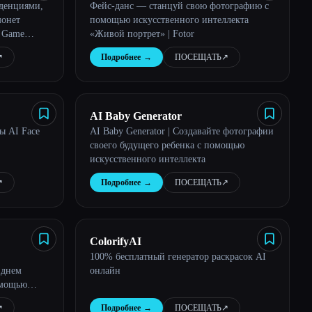
нденциями,
Фейс-данс — станцуй свою фотографию с
монет
помощью искусственного интеллекта
 Game
«Живой портрет» | Fotor
оводство по
︎
Подробнее
→
ПОСЕЩАТЬ
↗︎
ающему
AI Baby Generator
ы AI Face
AI Baby Generator | Создавайте фотографии
своего будущего ребенка с помощью
искусственного интеллекта
︎
Подробнее
→
ПОСЕЩАТЬ
↗︎
ColorifyAI
100% бесплатный генератор раскрасок AI
 днем
онлайн
омощью
у угодно,
︎
Подробнее
→
ПОСЕЩАТЬ
↗︎