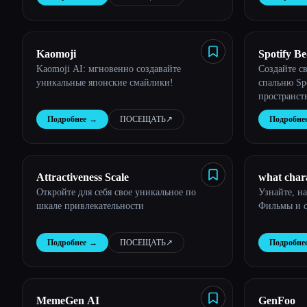
Kaomoji
Spotify B
Kaomoji AI: мгновенно создавайте
Создайте с
уникальные японские смайлики!
спальню Sp
пространст
интеллекто
Подробнее
→
ПОСЕЩАТЬ
↗︎
Подробне
музыкальны
прослушив
Attractiveness Scale
what chara
Откройте для себя свое уникальное по
Узнайте, н
шкале привлекательности
Фильмы и с
Подробнее
→
ПОСЕЩАТЬ
↗︎
Подробне
MemeGen AI
GenFoo