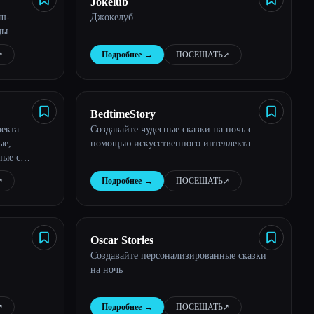
Jokelub
эш-
Джокелуб
ды
︎
Подробнее
→
ПОСЕЩАТЬ
↗︎
BedtimeStory
лекта —
Создавайте чудесные сказки на ночь с
ые,
помощью искусственного интеллекта
ные с
лекта
︎
Подробнее
→
ПОСЕЩАТЬ
↗︎
Oscar Stories
Создавайте персонализированные сказки
на ночь
︎
Подробнее
→
ПОСЕЩАТЬ
↗︎