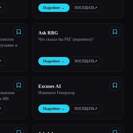
персонализированные мемы в формате gif.
︎
Подробнее
→
ПОСЕЩАТЬ
↗︎
Они могут делиться своими работами с
друзьями и семьями, а получатель может
использовать этот мем, чтобы создать
новый
Ask RBG
ллектом
Что сказал бы РБГ (вероятно)?
друзьями и
︎
Подробнее
→
ПОСЕЩАТЬ
↗︎
Excuses AI
рованные
Извините Генератор
ем ИИ
︎
Подробнее
→
ПОСЕЩАТЬ
↗︎