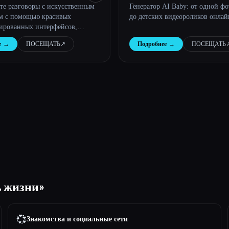
те разговоры с искусственным
Генератор AI Baby: от одной ф
м с помощью красивых
до детских видеороликов онлай
ированных интерфейсов,
ующих вашему уникальному
е
→
ПОСЕЩАТЬ
↗︎
Подробнее
→
ПОСЕЩАТЬ
↗
бочему процессу.
ь жизни»
💞
Знакомства и социальные сети