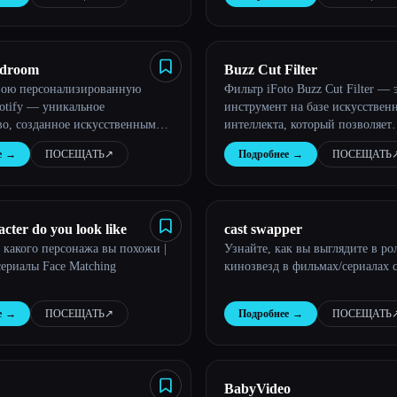
где угодно и когда угодно.
edroom
Buzz Cut Filter
вою персонализированную
Фильтр iFoto Buzz Cut Filter — 
otify — уникальное
инструмент на базе искусствен
во, созданное искусственным
интеллекта, который позволяет
м на основе ваших любимых
пользователям визуализировать
е
→
ПОСЕЩАТЬ
↗︎
Подробнее
→
ПОСЕЩАТЬ
↗
х жанров и привычек
будут выглядеть с модной приче
ания.
cter do you look like
cast swapper
а какого персонажа вы похожи |
Узнайте, как вы выглядите в ро
ериалы Face Matching
кинозвезд в фильмах/сериалах с
е
→
ПОСЕЩАТЬ
↗︎
Подробнее
→
ПОСЕЩАТЬ
↗
BabyVideo