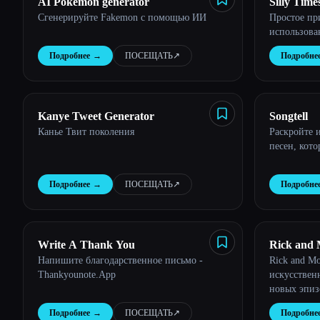
AI Pokemon generator
Silly Time
Сгенерируйте Fakemon с помощью ИИ
Простое пр
использов
Подробнее
→
ПОСЕЩАТЬ
↗︎
Подробне
Kanye Tweet Generator
Songtell
Канье Твит поколения
Раскройте 
песен, кот
Подробнее
→
ПОСЕЩАТЬ
↗︎
Подробне
Write A Thank You
Rick and 
Напишите благодарственное письмо -
Rick and M
Thankyounote.App
искусствен
новых эпиз
Подробнее
→
ПОСЕЩАТЬ
↗︎
Подробне