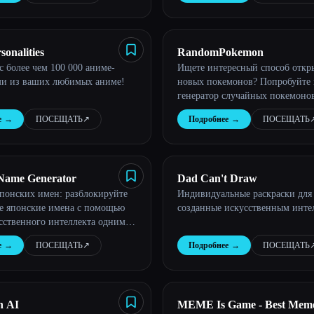
onalities
RandomPokemon
с более чем 100 000 аниме-
Ищете интересный способ откры
ми из ваших любимых аниме!
новых покемонов? Попробуйте
генератор случайных покемонов
свое приключение уже сегодня!
е
→
ПОСЕЩАТЬ
↗︎
Подробнее
→
ПОСЕЩАТЬ
↗
Name Generator
Dad Can't Draw
японских имен: разблокируйте
Индивидуальные раскраски для 
е японские имена с помощью
созданные искусственным инте
сственного интеллекта одним
ыши.
е
→
ПОСЕЩАТЬ
↗︎
Подробнее
→
ПОСЕЩАТЬ
↗
h AI
MEME Is Game - Best Meme