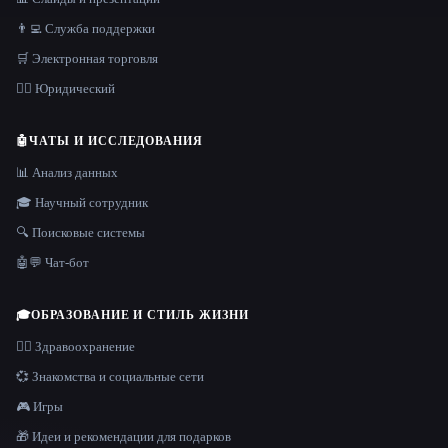
👨‍💻 Служба поддержки
🛒 Электронная торговля
👩‍⚖️ Юридический
🤖
ЧАТЫ И ИССЛЕДОВАНИЯ
📊 Анализ данных
🎓 Научный сотрудник
🔍 Поисковые системы
🤖💬 Чат-бот
🎓
ОБРАЗОВАНИЕ И СТИЛЬ ЖИЗНИ
👩‍⚕️ Здравоохранение
💞 Знакомства и социальные сети
🎮 Игры
🎁 Идеи и рекомендации для подарков