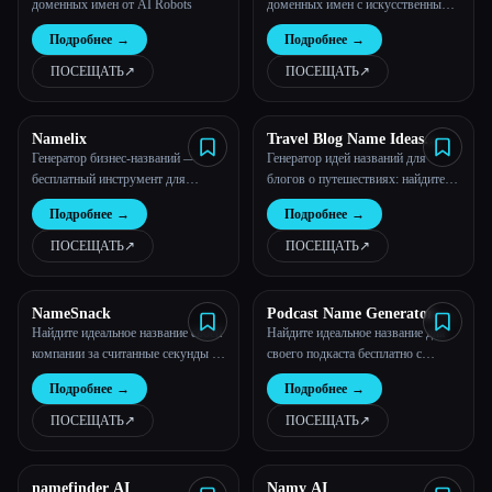
доменных имен от AI Robots
доменных имен с искусственным
интеллектом
Все категории
Подробнее
→
Подробнее
→
ПОСЕЩАТЬ
↗︎
ПОСЕЩАТЬ
↗︎
О нас
Namelix
Travel Blog Name Ideas
Generator
Генератор бизнес-названий —
Генератор идей названий для
бесплатный инструмент для
блогов о путешествиях: найдите
наименования на базе
идеальное название для блога о
Подробнее
→
Подробнее
→
искусственного интеллекта —
путешествиях!
Namelix
ПОСЕЩАТЬ
↗︎
ПОСЕЩАТЬ
↗︎
NameSnack
Podcast Name Generator by
Podcast Rocket
Найдите идеальное название своей
Найдите идеальное название для
компании за считанные секунды с
своего подкаста бесплатно с
помощью нашего мощного
помощью искусственного
Подробнее
→
Подробнее
→
генератора имен на основе
интеллекта.
искусственного интеллекта.
ПОСЕЩАТЬ
↗︎
ПОСЕЩАТЬ
↗︎
Esc
namefinder AI
Namy AI