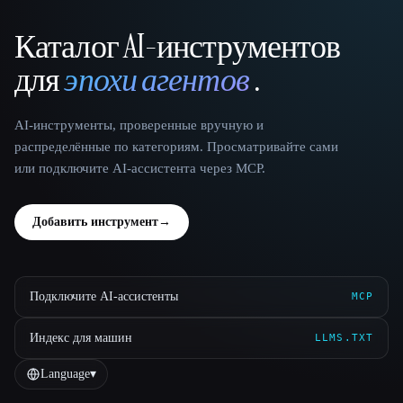
Каталог AI-инструментов
That AI Collection
для
эпохи агентов
.
AI-инструменты, проверенные вручную и
распределённые по категориям. Просматривайте сами
или подключите AI-ассистента через MCP.
Добавить инструмент
→
Подключите AI-ассистенты
MCP
Индекс для машин
LLMS.TXT
Language
▾