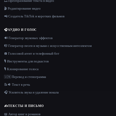
🎞️ Преобразование текста в видео
🎬 Редактирование видео
📲 Создатель TikTok и коротких фильмов
🎧
АУДИО И ГОЛОС
🔊 Генератор звуковых эффектов
🎼 Генератор песен и музыки с искусственным интеллектом
☎️ Голосовой агент и телефонный бот
🎙️ Инструменты для подкастов
🎙️ Клонирование голоса
🇺🇳 Перевод и стенограмма
📝🔉 Текст в речь
🎧 Усилитель звука и удаление вокала
✍️
ТЕКСТЫ И ПИСЬМО
📖 Автор книг и романов