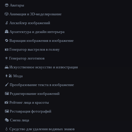
😎 Аватары
🎲 Анимация и 3D-моделирование
🔬 Апскейлер изображений
🏯 Архитектура и дизайн интерьера
🔁 Вариация изображения в изображение
🪪 Генератор выстрелов в голову
⚜️ Генератор логотипов
🌄 Искусственное искусство и иллюстрация
👩‍🎤 Мода
🖌️ Преобразование текста в изображение
🖼️ Редактирование изображений
📸 Рейтинг лица и красоты
🖼️ Реставрация фотографий
🎭 Смена лица
💧 Средство для удаления водяных знаков