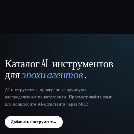
Каталог AI-инструментов
That AI Collection
для
эпохи агентов
.
AI-инструменты, проверенные вручную и
распределённые по категориям. Просматривайте сами
или подключите AI-ассистента через MCP.
Добавить инструмент
→