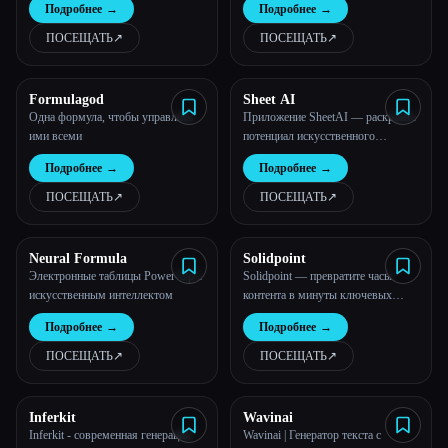
Подробнее
→
Подробнее
→
ПОСЕЩАТЬ
↗︎
ПОСЕЩАТЬ
↗︎
Esc
Formulagod
Sheet AI
Одна формула, чтобы управлять
Приложение SheetAI — раскройте
ими всеми
потенциал искусственного
интеллекта в своих таблицах
Подробнее
→
Подробнее
→
Google.
ПОСЕЩАТЬ
↗︎
ПОСЕЩАТЬ
↗︎
Neural Formula
Solidpoint
Электронные таблицы Power-Up с
Solidpoint — превратите часы
искусственным интеллектом
контента в минуты ключевых
идей!
Подробнее
→
Подробнее
→
ПОСЕЩАТЬ
↗︎
ПОСЕЩАТЬ
↗︎
Inferkit
Wavinai
Inferkit - современная генерация
Wavinai | Генератор текста с