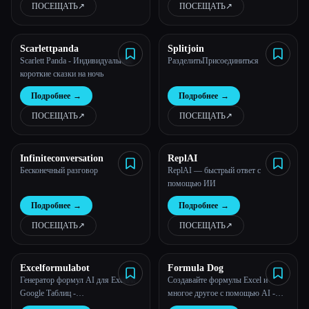
ПОСЕЩАТЬ
↗︎
ПОСЕЩАТЬ
↗︎
Все категории
Scarlettpanda
Splitjoin
О нас
Scarlett Panda - Индивидуальные
РазделитьПрисоединиться
короткие сказки на ночь
Подробнее
→
Подробнее
→
ПОСЕЩАТЬ
↗︎
ПОСЕЩАТЬ
↗︎
Infiniteconversation
ReplAI
Бесконечный разговор
ReplAI — быстрый ответ с
помощью ИИ
Подробнее
→
Подробнее
→
ПОСЕЩАТЬ
↗︎
ПОСЕЩАТЬ
↗︎
Excelformulabot
Formula Dog
Генератор формул AI для Excel и
Создавайте формулы Excel и
Google Таблиц -
многое другое с помощью AI -
Excelformulabot.com
Formula Dog