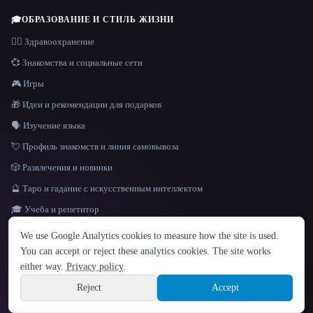
🎓
ОБРАЗОВАНИЕ И СТИЛЬ ЖИЗНИ
👩‍⚕️ Здравоохранение
💞 Знакомства и социальные сети
🎮 Игры
🎁 Идеи и рекомендации для подарков
🗣️ Изучение языка
💘 Профиль знакомств и линия самовывоза
🎲 Развлечения и новинки
🔮 Таро и гадание с искусственным интеллектом
🎓 Учеба и репетитор
ЯЗЫК
We use Google Analytics cookies to measure how the site is used.
English
español
Français
Русский
简体中文
You can accept or reject these analytics cookies. The site works
Hindi
either way.
Privacy policy
.
© 2026 That AI Collection. Все права защищены.
·
Условия предоставления услуг
·
Site information
политика конфиденциальности
·
·
Built with Metatron ★
Reject
Accept
build de3d624c
Sign up