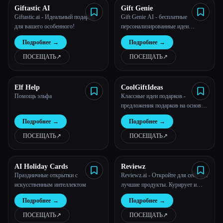
Esc
Giftastic AI
Gift Genie
Giftastic.ai - Идеальный подарок
Gift Genie AI - бесплатные
для вашего особенного!
персонализированные идеи
подарков на Рождество, дни
Подробнее
→
Подробнее
→
рождения, праздники и т. д.!
ПОСЕЩАТЬ
↗︎
ПОСЕЩАТЬ
↗︎
Elf Help
CoolGiftIdeas
Помощь эльфа
Классные идеи подарков -
предложения подарков на основе
искусственного интеллекта
Подробнее
→
Подробнее
→
ПОСЕЩАТЬ
↗︎
ПОСЕЩАТЬ
↗︎
AI Holiday Cards
Reviewz
Праздничные открытки с
Reviewz.ai - Откройте для себя все
искусственным интеллектом
лучшие продукты. Курирует и
рекомендует AI.
Подробнее
→
Подробнее
→
ПОСЕЩАТЬ
↗︎
ПОСЕЩАТЬ
↗︎