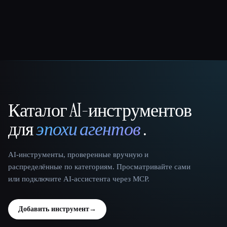
Каталог AI-инструментов
That AI Collection
для
эпохи агентов
.
AI-инструменты, проверенные вручную и
распределённые по категориям. Просматривайте сами
или подключите AI-ассистента через MCP.
Добавить инструмент
→