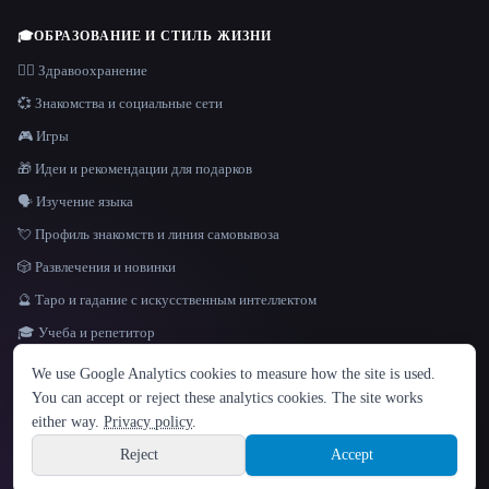
🎓
ОБРАЗОВАНИЕ И СТИЛЬ ЖИЗНИ
👩‍⚕️ Здравоохранение
💞 Знакомства и социальные сети
🎮 Игры
🎁 Идеи и рекомендации для подарков
🗣️ Изучение языка
💘 Профиль знакомств и линия самовывоза
🎲 Развлечения и новинки
🔮 Таро и гадание с искусственным интеллектом
🎓 Учеба и репетитор
ЯЗЫК
We use Google Analytics cookies to measure how the site is used.
English
español
Français
Русский
简体中文
You can accept or reject these analytics cookies. The site works
Hindi
either way.
Privacy policy
.
© 2026 That AI Collection. Все права защищены.
·
Условия предоставления услуг
·
Site information
политика конфиденциальности
·
·
Built with Metatron ★
Reject
Accept
build de3d624c
Sign up