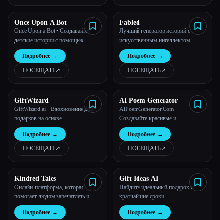
Once Upon A Bot
Fabled
Once Upon a Bot • Создавайте
Лучший генератор историй с
детские истории с помощью
искусственным интеллектом
искусственного интеллекта
Подробнее
→
Подробнее
→
ПОСЕЩАТЬ
↗︎
ПОСЕЩАТЬ
↗︎
GiftWizard
AI Poem Generator
GiftWizard.ai - Вдохновение для
AiPoemGenerator.Com -
подарков на основе
Создавайте красивые и
искусственного интеллекта
уникальные стихи без особых
Подробнее
→
Подробнее
→
усилий.
ПОСЕЩАТЬ
↗︎
ПОСЕЩАТЬ
↗︎
Kindred Tales
Gift Ideas AI
Онлайн-платформа, которая
Найдите идеальный подарок в
помогает людям запечатлеть и
кратчайшие сроки!
сохранить истории своей жизни в
Подробнее
→
Подробнее
→
красивой книге в твердом