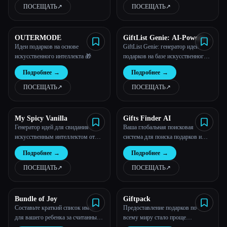
переплете
ПОСЕЩАТЬ
↗︎
ПОСЕЩАТЬ
↗︎
OUTERMODE
GiftList Genie: AI-Powered
Gift Ideas Generator
Идеи подарков на основе
GiftList Genie: генератор идей
искусственного интеллекта 🎁
подарков на базе искусственного
интеллекта
Подробнее
→
Подробнее
→
ПОСЕЩАТЬ
↗︎
ПОСЕЩАТЬ
↗︎
My Spicy Vanilla
Gifts Finder AI
Генератор идей для свидания с
Ваша глобальная поисковая
искусственным интеллектом от
система для поиска подарков и
My Spicy
впечатлений
Подробнее
→
Подробнее
→
ПОСЕЩАТЬ
↗︎
ПОСЕЩАТЬ
↗︎
Bundle of Joy
Giftpack
Составьте краткий список имен
Предоставление подарков по
для вашего ребенка за считанные
всему миру стало проще