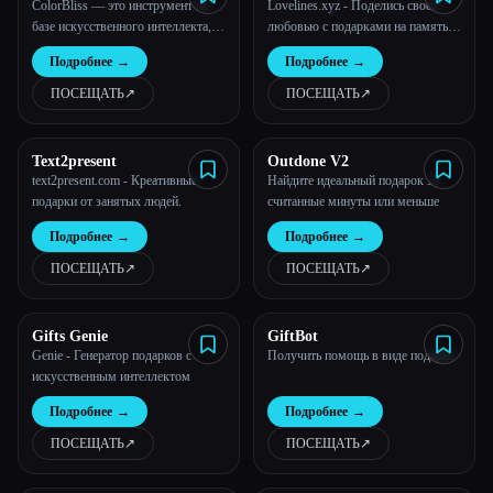
ColorBliss — это инструмент на
Lovelines.xyz - Поделись своей
базе искусственного интеллекта,
любовью с подарками на память,
Все категории
который позволяет создавать,
сделанными искусственным
Подробнее
→
Подробнее
→
сохранять и распечатывать
интеллектом
уникальные пользовательские
О нас
ПОСЕЩАТЬ
↗︎
ПОСЕЩАТЬ
↗︎
раскраски с помощью текстовых
подсказок, конвертируя
фотографии и даже собственные
Text2present
Outdone V2
фотографии.
text2present.com - Креативные
Найдите идеальный подарок за
подарки от занятых людей.
считанные минуты или меньше
Подробнее
→
Подробнее
→
ПОСЕЩАТЬ
↗︎
ПОСЕЩАТЬ
↗︎
Gifts Genie
GiftBot
Genie - Генератор подарков с
Получить помощь в виде подарка
искусственным интеллектом
Подробнее
→
Подробнее
→
ПОСЕЩАТЬ
↗︎
ПОСЕЩАТЬ
↗︎