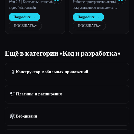
Wan 2.7 | Бесплатный генератор
Рабочее пространство агента
будущем на саморазв
видео Wan онлайн
искусственного интеллекта
инженера GTM - Drevon
Подробнее
→
Подробнее
→
ПОСЕЩАТЬ
↗︎
ПОСЕЩАТЬ
↗︎
Ещё в категории «Код и разработка»
📱
Конструктор мобильных приложений
🔌
Плагины и расширения
🕸
Веб-дизайн