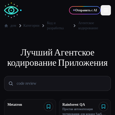
✦
Отправить с AI
Код и
Агентское
дом
Категории
разработка
кодирование
✍️
🎨
Писатели
Дизайнеры
Лучший
Агентское
💻
📈
Разработчики
Маркетологи
кодирование
Приложения
🎓
🎬
Студенты
Креаторы
Блог
Metatron
Rainforest QA
Простая автоматизация
Сравнить инструменты
тестирования для команд SaaS,