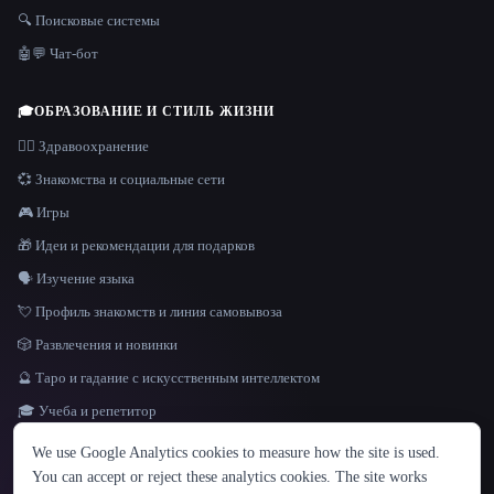
🔍 Поисковые системы
🤖💬 Чат-бот
🎓
ОБРАЗОВАНИЕ И СТИЛЬ ЖИЗНИ
👩‍⚕️ Здравоохранение
💞 Знакомства и социальные сети
🎮 Игры
🎁 Идеи и рекомендации для подарков
🗣️ Изучение языка
💘 Профиль знакомств и линия самовывоза
🎲 Развлечения и новинки
🔮 Таро и гадание с искусственным интеллектом
🎓 Учеба и репетитор
ЯЗЫК
We use Google Analytics cookies to measure how the site is used.
English
español
Français
Русский
简体中文
You can accept or reject these analytics cookies. The site works
Hindi