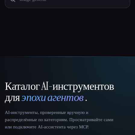
Каталог AI-инструментов
That AI Collection
для
эпохи агентов
.
AI-инструменты, проверенные вручную и
распределённые по категориям. Просматривайте сами
или подключите AI-ассистента через MCP.