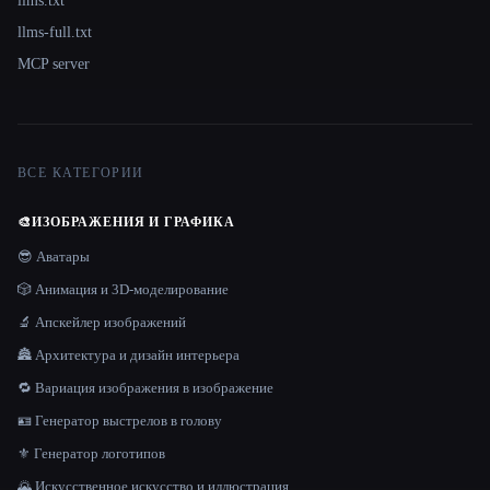
llms.txt
llms-full.txt
MCP server
ВСЕ КАТЕГОРИИ
🎨
ИЗОБРАЖЕНИЯ И ГРАФИКА
😎 Аватары
🎲 Анимация и 3D-моделирование
🔬 Апскейлер изображений
🏯 Архитектура и дизайн интерьера
🔁 Вариация изображения в изображение
🪪 Генератор выстрелов в голову
⚜️ Генератор логотипов
🌄 Искусственное искусство и иллюстрация