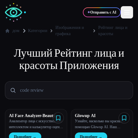
✦
Отправить с AI
Изображения и
Рейтинг лица и
дом
Категории
графика
красоты
✍️
🎨
Писатели
Дизайнеры
Лучший
Рейтинг лица и
красоты
Приложения
💻
📈
Разработчики
Маркетологи
🎓
🎬
Студенты
Креаторы
AI Face Analyzer-Beauty
Glowup AI
Блог
Score Calculator
Анализатор лица с искусственным
Узнайте, насколько вы красивы с
интеллектом и калькулятор оценки
помощью Glowup AI. Наш
красоты
инструмент служит вашим
Сравнить инструменты
Подробнее
→
Подробнее
→