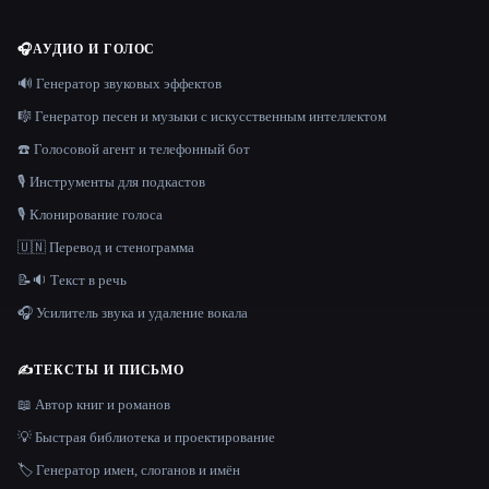
🎧
АУДИО И ГОЛОС
🔊 Генератор звуковых эффектов
🎼 Генератор песен и музыки с искусственным интеллектом
☎️ Голосовой агент и телефонный бот
🎙️ Инструменты для подкастов
🎙️ Клонирование голоса
🇺🇳 Перевод и стенограмма
📝🔉 Текст в речь
🎧 Усилитель звука и удаление вокала
✍️
ТЕКСТЫ И ПИСЬМО
📖 Автор книг и романов
💡 Быстрая библиотека и проектирование
🏷️ Генератор имен, слоганов и имён