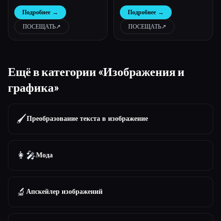
искусственным интеллектом
красоты с искусственным
Подробнее
→
Подробнее
→
[обновление 2026]
интеллектом
ПОСЕЩАТЬ
↗︎
ПОСЕЩАТЬ
↗︎
Ещё в категории «Изображения и
графика»
🖌️
Преобразование текста в изображение
👩‍🎤
Мода
🔬
Апскейлер изображений