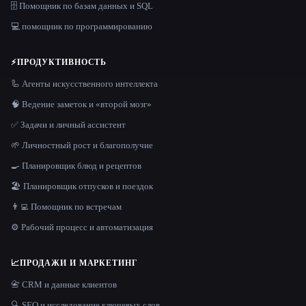
🗄️ Помощник по базам данных и SQL
💻 помощник по программированию
⚡
ПРОДУКТИВНОСТЬ
🦾 Агенты искусственного интеллекта
🧠 Ведение заметок и «второй мозг»
✅ Задачи и личный ассистент
🌱 Личностный рост и благополучие
🍳 Планировщик блюд и рецептов
🏖 Планировщик отпусков и поездок
👨‍💻 Помощник по встречам
⚙️ Рабочий процесс и автоматизация
📈
ПРОДАЖИ И МАРКЕТИНГ
📇 CRM и данные клиентов
🔍 SEO и исследование ключевых слов