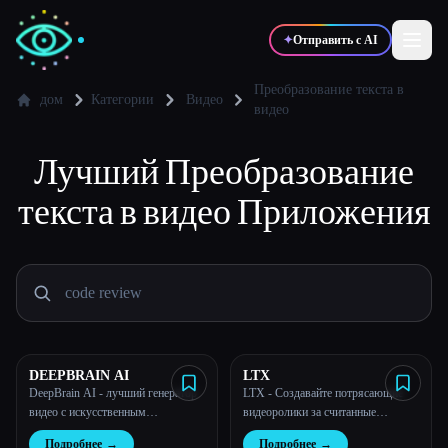
✦
Отправить с AI
Преобразование текста в
дом
Категории
Видео
видео
✍️
🎨
Писатели
Дизайнеры
Лучший
Преобразование
текста в видео
Приложения
💻
📈
Разработчики
Маркетологи
🎓
🎬
Студенты
Креаторы
DEEPBRAIN AI
LTX
Блог
DeepBrain AI - лучший генератор
LTX - Создавайте потрясающие
видео с искусственным
видеоролики за считанные
интеллектом из текста
секунды с помощью LTX
Сравнить инструменты
Подробнее
→
Подробнее
→