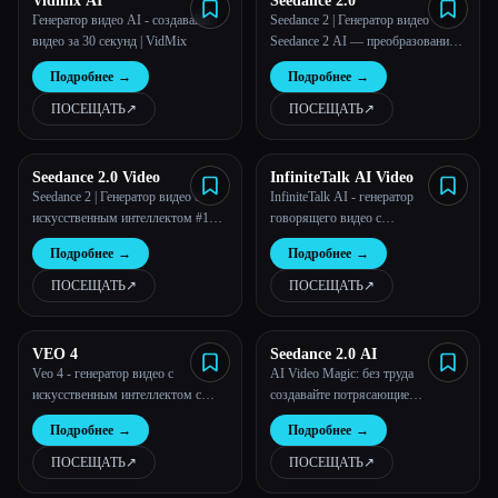
Vidmix AI
Seedance 2.0
Генератор видео AI - создавайте
Seedance 2 | Генератор видео
видео за 30 секунд | VidMix
Seedance 2 AI — преобразование
текста в видео и преобразование
Подробнее
→
Подробнее
→
изображения в видео
ПОСЕЩАТЬ
↗︎
ПОСЕЩАТЬ
↗︎
Seedance 2.0 Video
InfiniteTalk AI Video
Seedance 2 | Генератор видео с
InfiniteTalk AI - генератор
искусственным интеллектом #1
говорящего видео с
Seedance 2 — преобразование
синхронизацией губ
Подробнее
→
Подробнее
→
текста в видео и преобразование
изображения в видео
ПОСЕЩАТЬ
↗︎
ПОСЕЩАТЬ
↗︎
VEO 4
Seedance 2.0 AI
Veo 4 - генератор видео с
AI Video Magic: без труда
искусственным интеллектом с
создавайте потрясающие
качеством 4K
видеоролики в формате 2K из
Подробнее
→
Подробнее
→
текста и изображений.
ПОСЕЩАТЬ
↗︎
ПОСЕЩАТЬ
↗︎