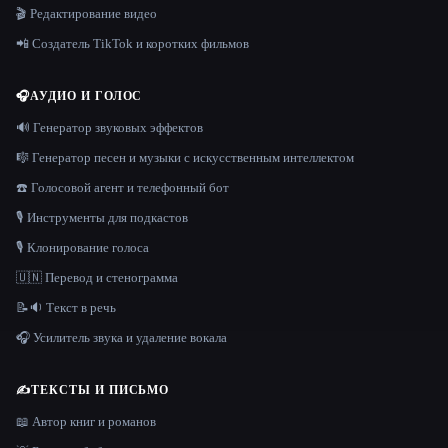
🎬 Редактирование видео
📲 Создатель TikTok и коротких фильмов
🎧
АУДИО И ГОЛОС
🔊 Генератор звуковых эффектов
🎼 Генератор песен и музыки с искусственным интеллектом
☎️ Голосовой агент и телефонный бот
🎙️ Инструменты для подкастов
🎙️ Клонирование голоса
🇺🇳 Перевод и стенограмма
📝🔉 Текст в речь
🎧 Усилитель звука и удаление вокала
✍️
ТЕКСТЫ И ПИСЬМО
📖 Автор книг и романов