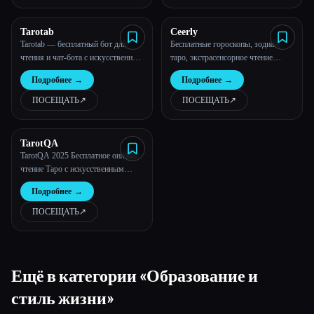
Tarotab
Ceerly
Tarotab — бесплатный бот для
Бесплатные гороскопы, зодиак,
чтения и чат-бота с искусственным
таро, экстрасенсорное чтение
интеллектом | Точная информация
онлайн | Celerly
Подробнее
→
Подробнее
→
о Таро онлайн
ПОСЕЩАТЬ
↗︎
ПОСЕЩАТЬ
↗︎
TarotQA
TarotQA 2025 Бесплатное онлайн-
чтение Таро с искусственным
интеллектом
Подробнее
→
ПОСЕЩАТЬ
↗︎
Ещё в категории «Образование и
стиль жизни»