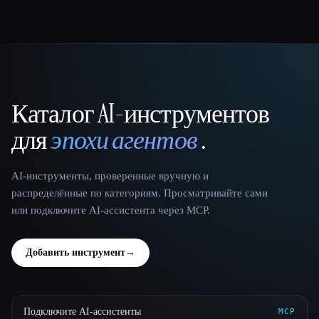
Каталог AI-инструментов
That AI Collection
для
эпохи агентов
.
AI-инструменты, проверенные вручную и
распределённые по категориям. Просматривайте сами
или подключите AI-ассистента через MCP.
Добавить инструмент
→
Подключите AI-ассистенты
MCP