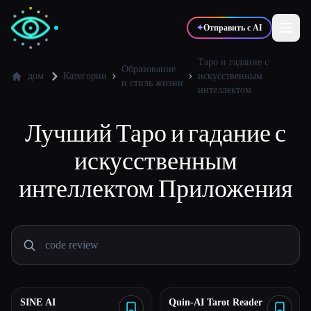
✦
Отправить с AI
Таро и гадание с
Образование
дом
Категории
искусственным
и стиль жизни
интеллектом
✍️
🎨
Писатели
Дизайнеры
Лучший
Таро и гадание с
💻
📈
Разработчики
Маркетологи
искусственным
интеллектом
Приложения
🎓
🎬
Студенты
Креаторы
Блог
SINE AI
Quin-AI Tarot Reader
Сравнить инструменты