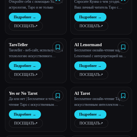
Откройте себя с помощью Sine AI:
Спросите Куина о чем угодно.
астрология, Таро и не только
Ваш личный читатель Таро с
Все категории
искусственным интеллектом. ✨
Подробнее
→
Подробнее
→
О нас
ПОСЕЩАТЬ
↗︎
ПОСЕЩАТЬ
↗︎
TaroTeller
AI Lenormand
Taroteller - веб-сайт, использующий
Бесплатное онлайн-чтение карт
технологию искусственного
Lenormand с интерпретацией на
интеллекта для чтения карт Таро
основе искусственного интеллекта.
Подробнее
→
Подробнее
→
Изучите значения карт и изучите
различные спреды.
ПОСЕЩАТЬ
↗︎
ПОСЕЩАТЬ
↗︎
Yes or No Tarot
AI Tarot
Да или нет | Бесплатное и точное
Бесплатное онлайн-чтение Таро с
чтение Таро с искусственным
искусственным интеллектом -
Esc
интеллектом
выберите свой читатель Таро с
Подробнее
→
Подробнее
→
искусственным интеллектом
ПОСЕЩАТЬ
↗︎
ПОСЕЩАТЬ
↗︎