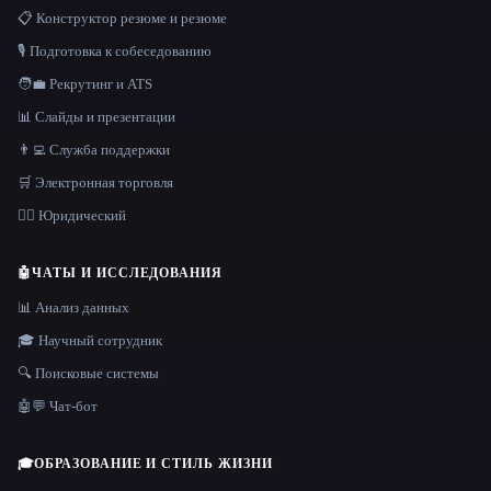
📋 Конструктор резюме и резюме
🎙️ Подготовка к собеседованию
🧑‍💼 Рекрутинг и ATS
📊 Слайды и презентации
👨‍💻 Служба поддержки
🛒 Электронная торговля
👩‍⚖️ Юридический
🤖
ЧАТЫ И ИССЛЕДОВАНИЯ
📊 Анализ данных
🎓 Научный сотрудник
🔍 Поисковые системы
🤖💬 Чат-бот
🎓
ОБРАЗОВАНИЕ И СТИЛЬ ЖИЗНИ