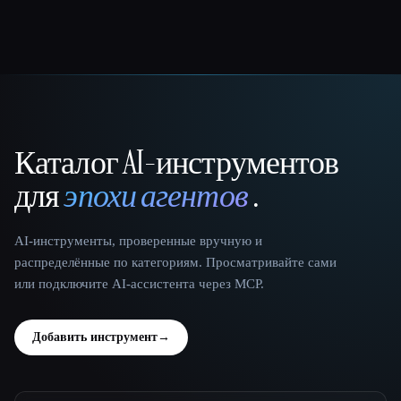
Каталог AI-инструментов
That AI Collection
для
эпохи агентов
.
AI-инструменты, проверенные вручную и
распределённые по категориям. Просматривайте сами
или подключите AI-ассистента через MCP.
Добавить инструмент
→