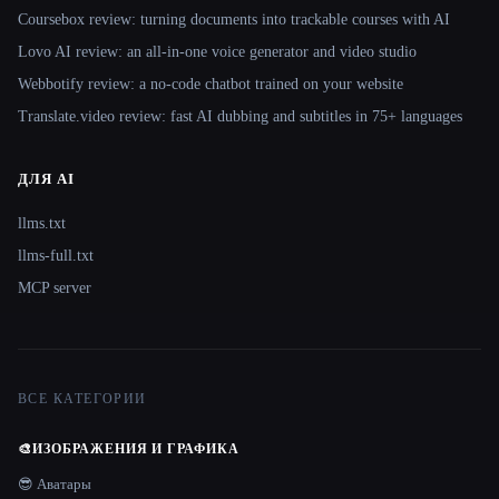
Coursebox review: turning documents into trackable courses with AI
Lovo AI review: an all-in-one voice generator and video studio
Webbotify review: a no-code chatbot trained on your website
Translate.video review: fast AI dubbing and subtitles in 75+ languages
ДЛЯ AI
llms.txt
llms-full.txt
MCP server
ВСЕ КАТЕГОРИИ
🎨
ИЗОБРАЖЕНИЯ И ГРАФИКА
😎 Аватары