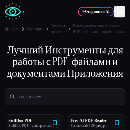
✦
Отправить с AI
Тексты и
Инструменты для работы с
дом
Категории
письмо
PDF-файлами и документами
✍️
🎨
Писатели
Дизайнеры
Лучший
Инструменты для
работы с PDF-файлами и
💻
📈
Разработчики
Маркетологи
документами
Приложения
🎓
🎬
Студенты
Креаторы
Блог
SwifDoo PDF
Free AI PDF Reader
SwifDoo PDF - универсальное
Бесплатный PDF-ридер с
Сравнить инструменты