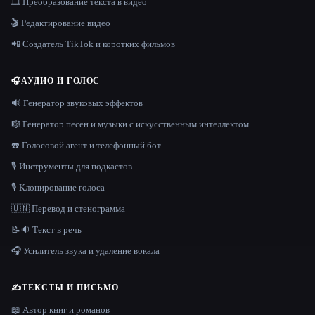
🎞️ Преобразование текста в видео
🎬 Редактирование видео
📲 Создатель TikTok и коротких фильмов
🎧
АУДИО И ГОЛОС
🔊 Генератор звуковых эффектов
🎼 Генератор песен и музыки с искусственным интеллектом
☎️ Голосовой агент и телефонный бот
🎙️ Инструменты для подкастов
🎙️ Клонирование голоса
🇺🇳 Перевод и стенограмма
📝🔉 Текст в речь
🎧 Усилитель звука и удаление вокала
✍️
ТЕКСТЫ И ПИСЬМО
📖 Автор книг и романов