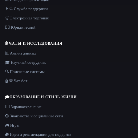
👨‍💻 Служба поддержки
🛒 Электронная торговля
👩‍⚖️ Юридический
🤖
ЧАТЫ И ИССЛЕДОВАНИЯ
📊 Анализ данных
🎓 Научный сотрудник
🔍 Поисковые системы
🤖💬 Чат-бот
🎓
ОБРАЗОВАНИЕ И СТИЛЬ ЖИЗНИ
👩‍⚕️ Здравоохранение
💞 Знакомства и социальные сети
🎮 Игры
🎁 Идеи и рекомендации для подарков