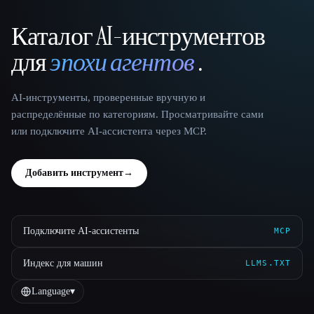
Каталог AI-инструментов
That AI Collection
для
эпохи агентов
.
AI-инструменты, проверенные вручную и
распределённые по категориям. Просматривайте сами
или подключите AI-ассистента через MCP.
Добавить инструмент
→
Подключите AI-ассистенты
MCP
Индекс для машин
LLMS.TXT
Language
▾