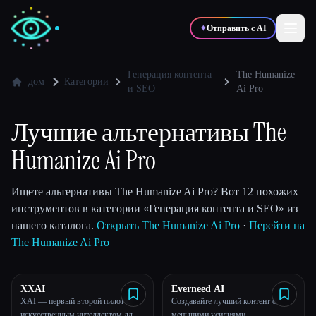
✦
Отправить с AI
Генерация контента
The Humanize
дом
Категории
и SEO
Ai Pro
✍️
🎨
Писатели
Дизайнеры
Лучшие альтернативы The
💻
📈
Humanize Ai Pro
Разработчики
Маркетологи
Ищете альтернативы The Humanize Ai Pro? Вот 12 похожих
🎓
🎬
Студенты
Креаторы
инструментов в категории «Генерация контента и SEO» из
нашего каталога.
Открыть The Humanize Ai Pro
·
Перейти на
The Humanize Ai Pro
Блог
XXAI
Everneed AI
XAI — первый второй пилот с
Создавайте лучший контент с
Сравнить инструменты
искусственным интеллектом для
меньшими усилиями.