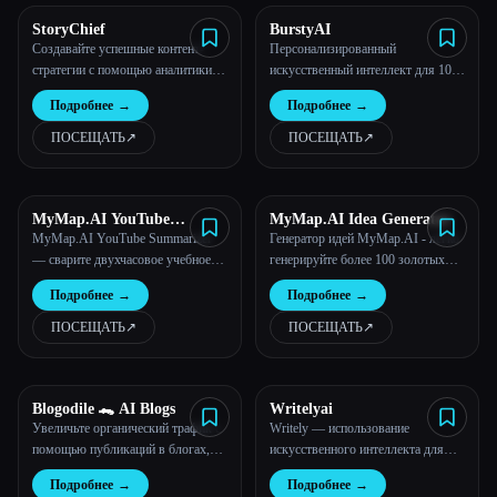
StoryChief
BurstyAI
Создавайте успешные контент-
Персонализированный
стратегии с помощью аналитики на
искусственный интеллект для 10-
основе данных и искусственного
кратного роста: автоматизирует
Подробнее
→
Подробнее
→
интеллекта.
написание текстов, поисковую
оптимизацию и работу с
ПОСЕЩАТЬ
↗︎
ПОСЕЩАТЬ
↗︎
общественностью
MyMap.AI YouTube
MyMap.AI Idea Generator
Summarizer
MyMap.AI YouTube Summarizer
Генератор идей MyMap.AI - легко
— сварите двухчасовое учебное
генерируйте более 100 золотых
пособие по YouTube в виде 2-
идей за 3 секунды, что лучше
Подробнее
→
Подробнее
→
минутного обзора, что в 60 раз
всего подходит для мозгового
быстрее при онлайн-обучении.
штурма и создания контента
ПОСЕЩАТЬ
↗︎
ПОСЕЩАТЬ
↗︎
Blogodile 🐊 AI Blogs
Writelyai
Увеличьте органический трафик с
Writely — использование
помощью публикаций в блогах,
искусственного интеллекта для
созданных искусственным
улучшения вашего письма
Подробнее
→
Подробнее
→
интеллектом