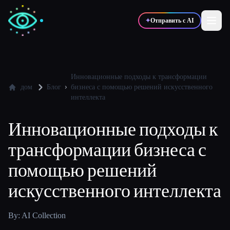
✦
Отправить с AI
✍️
🎨
Писатели
Дизайнеры
Инновационные подходы к трансформации
дом
Блог
бизнеса с помощью решений искусственного
интеллекта
💻
📈
Разработчики
Маркетологи
Инновационные подходы к
трансформации бизнеса с
🎓
🎬
Студенты
Креаторы
помощью решений
искусственного интеллекта
Блог
By: AI Collection
Сравнить инструменты