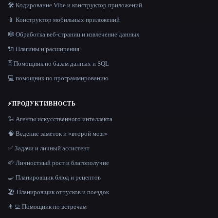
🛠️ Кодирование Vibe и конструктор приложений
📱 Конструктор мобильных приложений
🕸️ Обработка веб-страниц и извлечение данных
🔌 Плагины и расширения
🗄️ Помощник по базам данных и SQL
💻 помощник по программированию
⚡
ПРОДУКТИВНОСТЬ
🦾 Агенты искусственного интеллекта
🧠 Ведение заметок и «второй мозг»
✅ Задачи и личный ассистент
🌱 Личностный рост и благополучие
🍳 Планировщик блюд и рецептов
🏖 Планировщик отпусков и поездок
👨‍💻 Помощник по встречам