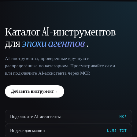
Каталог AI-инструментов
That AI Collection
для
эпохи агентов
.
AI-инструменты, проверенные вручную и
распределённые по категориям. Просматривайте сами
или подключите AI-ассистента через MCP.
Добавить инструмент
→
Подключите AI-ассистенты
MCP
Индекс для машин
LLMS.TXT