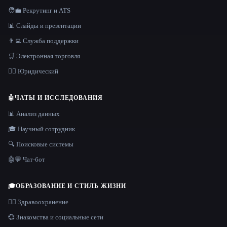
🧑‍💼 Рекрутинг и ATS
📊 Слайды и презентации
👨‍💻 Служба поддержки
🛒 Электронная торговля
👩‍⚖️ Юридический
🤖
ЧАТЫ И ИССЛЕДОВАНИЯ
📊 Анализ данных
🎓 Научный сотрудник
🔍 Поисковые системы
🤖💬 Чат-бот
🎓
ОБРАЗОВАНИЕ И СТИЛЬ ЖИЗНИ
👩‍⚕️ Здравоохранение
💞 Знакомства и социальные сети