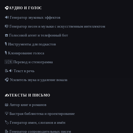
🎧
АУДИО И ГОЛОС
🔊 Генератор звуковых эффектов
🎼 Генератор песен и музыки с искусственным интеллектом
☎️ Голосовой агент и телефонный бот
🎙️ Инструменты для подкастов
🎙️ Клонирование голоса
🇺🇳 Перевод и стенограмма
📝🔉 Текст в речь
🎧 Усилитель звука и удаление вокала
✍️
ТЕКСТЫ И ПИСЬМО
📖 Автор книг и романов
💡 Быстрая библиотека и проектирование
🏷️ Генератор имен, слоганов и имён
📝 Генератор сопроводительных писем