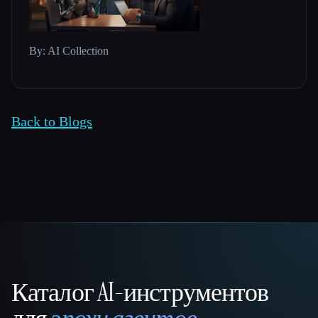
By: AI Collection
Back to Blogs
Каталог AI-инструментов
That AI Collection