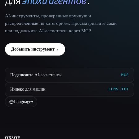
для
эпохи агентов
.
AI-инструменты, проверенные вручную и
распределённые по категориям. Просматривайте сами
или подключите AI-ассистента через MCP.
Добавить инструмент
→
Подключите AI-ассистенты
MCP
Индекс для машин
LLMS.TXT
Language
▾
ОБЗОР