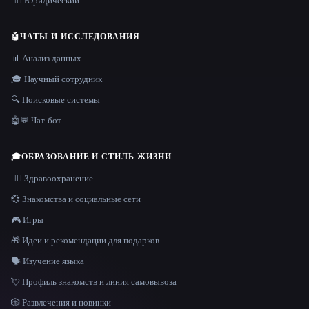
👩‍⚖️ Юридический
🤖
ЧАТЫ И ИССЛЕДОВАНИЯ
📊 Анализ данных
🎓 Научный сотрудник
🔍 Поисковые системы
🤖💬 Чат-бот
🎓
ОБРАЗОВАНИЕ И СТИЛЬ ЖИЗНИ
👩‍⚕️ Здравоохранение
💞 Знакомства и социальные сети
🎮 Игры
🎁 Идеи и рекомендации для подарков
🗣️ Изучение языка
💘 Профиль знакомств и линия самовывоза
🎲 Развлечения и новинки