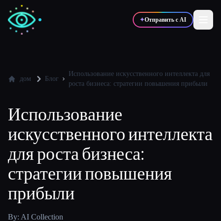
✦
Отправить с AI
✍️
🎨
Писатели
Дизайнеры
Использование искусственного интеллекта для
дом
Блог
роста бизнеса: стратегии повышения прибыли
💻
📈
Разработчики
Маркетологи
Использование
искусственного интеллекта
🎓
🎬
Студенты
Креаторы
для роста бизнеса:
стратегии повышения
прибыли
Блог
Сравнить инструменты
By: AI Collection