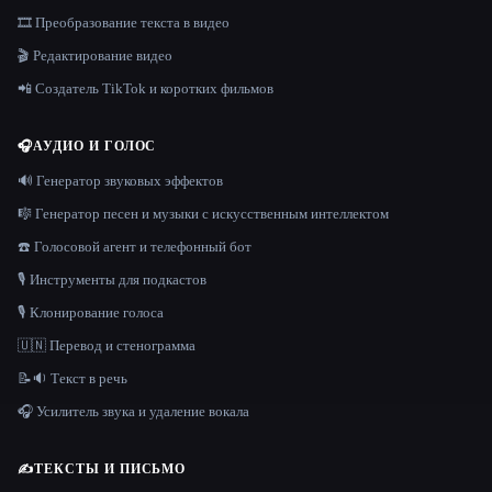
🎞️ Преобразование текста в видео
🎬 Редактирование видео
📲 Создатель TikTok и коротких фильмов
🎧
АУДИО И ГОЛОС
🔊 Генератор звуковых эффектов
🎼 Генератор песен и музыки с искусственным интеллектом
☎️ Голосовой агент и телефонный бот
🎙️ Инструменты для подкастов
🎙️ Клонирование голоса
🇺🇳 Перевод и стенограмма
📝🔉 Текст в речь
🎧 Усилитель звука и удаление вокала
✍️
ТЕКСТЫ И ПИСЬМО