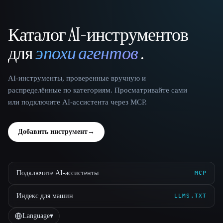
Каталог AI-инструментов
That AI Collection
для
эпохи агентов
.
AI-инструменты, проверенные вручную и
распределённые по категориям. Просматривайте сами
или подключите AI-ассистента через MCP.
Добавить инструмент
→
Подключите AI-ассистенты
MCP
Индекс для машин
LLMS.TXT
Language
▾