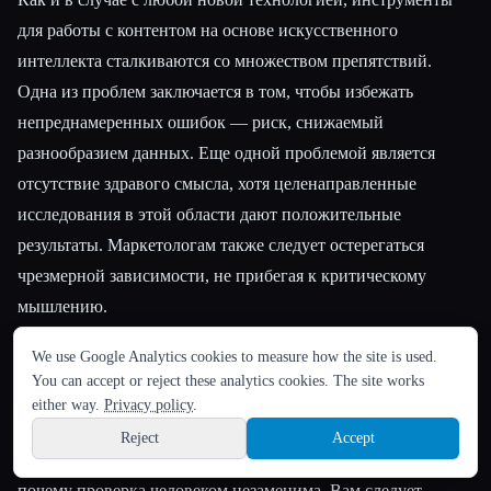
для работы с контентом на основе искусственного
интеллекта сталкиваются со множеством препятствий.
Одна из проблем заключается в том, чтобы избежать
непреднамеренных ошибок — риск, снижаемый
разнообразием данных. Еще одной проблемой является
отсутствие здравого смысла, хотя целенаправленные
исследования в этой области дают положительные
результаты. Маркетологам также следует остерегаться
чрезмерной зависимости, не прибегая к критическому
мышлению.
ЯЗЫК
We use Google Analytics cookies to measure how the site is used.
English
español
Français
Русский
简体中文
Когда вы используете инструменты на основе
You can accept or reject these analytics cookies. The site works
Hindi
искусственного интеллекта, иногда они могут давать вам
either way.
Privacy policy
.
результаты, которые могут показаться противоречивыми.
Reject
Accept
Sign up
Возможно, вы не сможете уместить это в контекст. Вот
почему проверка человеком незаменима. Вам следует