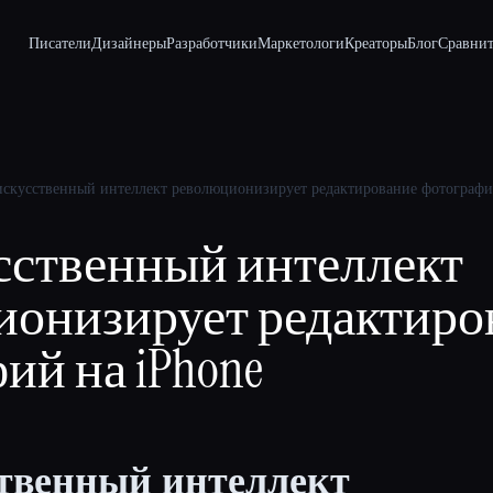
Писатели
Дизайнеры
Разработчики
Маркетологи
Креаторы
Блог
Сравнит
искусственный интеллект революционизирует редактирование фотографи
сственный интеллект
онизирует редактиро
ий на iPhone
ственный интеллект