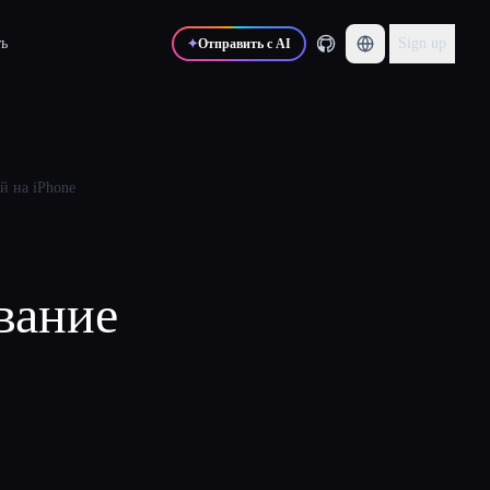
ь
Sign up
✦
Отправить с AI
й на iPhone
вание