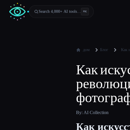
Search 4,000+ AI tools…
⌘
K
дом
Блог
Как 
Как иску
революци
фотограф
By: AI Collection
Как искус