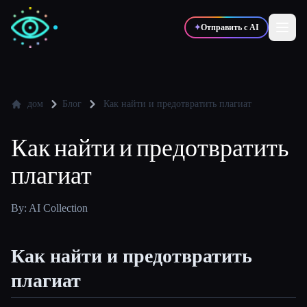
✦
Отправить с AI
✍️
🎨
Писатели
Дизайнеры
дом
Блог
Как найти и предотвратить плагиат
Как найти и предотвратить
💻
📈
Разработчики
Маркетологи
плагиат
🎓
🎬
Студенты
Креаторы
By: AI Collection
Как найти и предотвратить
Блог
плагиат
Сравнить инструменты