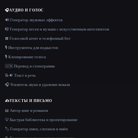
🎧
АУДИО И ГОЛОС
🔊 Генератор звуковых эффектов
🎼 Генератор песен и музыки с искусственным интеллектом
☎️ Голосовой агент и телефонный бот
🎙️ Инструменты для подкастов
🎙️ Клонирование голоса
🇺🇳 Перевод и стенограмма
📝🔉 Текст в речь
🎧 Усилитель звука и удаление вокала
✍️
ТЕКСТЫ И ПИСЬМО
📖 Автор книг и романов
💡 Быстрая библиотека и проектирование
🏷️ Генератор имен, слоганов и имён