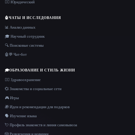
👩‍⚖️ Юридический
🤖
ЧАТЫ И ИССЛЕДОВАНИЯ
📊 Анализ данных
🎓 Научный сотрудник
🔍 Поисковые системы
🤖💬 Чат-бот
🎓
ОБРАЗОВАНИЕ И СТИЛЬ ЖИЗНИ
👩‍⚕️ Здравоохранение
💞 Знакомства и социальные сети
🎮 Игры
🎁 Идеи и рекомендации для подарков
🗣️ Изучение языка
💘 Профиль знакомств и линия самовывоза
🎲 Развлечения и новинки