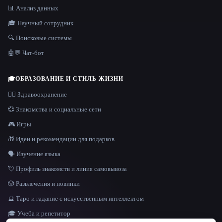
📊 Анализ данных
🎓 Научный сотрудник
🔍 Поисковые системы
🤖💬 Чат-бот
🎓
ОБРАЗОВАНИЕ И СТИЛЬ ЖИЗНИ
👩‍⚕️ Здравоохранение
💞 Знакомства и социальные сети
🎮 Игры
🎁 Идеи и рекомендации для подарков
🗣️ Изучение языка
💘 Профиль знакомств и линия самовывоза
🎲 Развлечения и новинки
🔮 Таро и гадание с искусственным интеллектом
🎓 Учеба и репетитор
ЯЗЫК