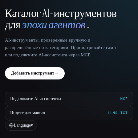
Каталог AI-инструментов
That AI Collection
для
эпохи агентов
.
AI-инструменты, проверенные вручную и
распределённые по категориям. Просматривайте сами
или подключите AI-ассистента через MCP.
Добавить инструмент
→
Подключите AI-ассистенты
MCP
Индекс для машин
LLMS.TXT
Language
▾