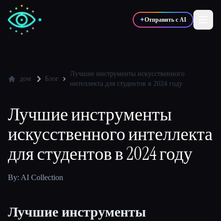
✦
Отправить с AI
✍️
🎨
Писатели
Дизайнеры
Лучшие инструменты искусственного
дом
Блог
интеллекта для студентов в 2024 году
💻
📈
Разработчики
Маркетологи
Лучшие инструменты
искусственного интеллекта
🎓
🎬
Студенты
Креаторы
для студентов в 2024 году
By: AI Collection
Блог
Лучшие инструменты
Сравнить инструменты