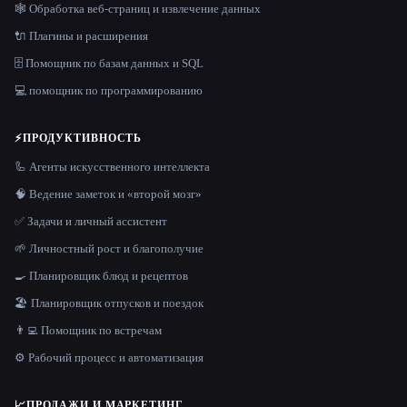
🕸️ Обработка веб-страниц и извлечение данных
🔌 Плагины и расширения
🗄️ Помощник по базам данных и SQL
💻 помощник по программированию
⚡
ПРОДУКТИВНОСТЬ
🦾 Агенты искусственного интеллекта
🧠 Ведение заметок и «второй мозг»
✅ Задачи и личный ассистент
🌱 Личностный рост и благополучие
🍳 Планировщик блюд и рецептов
🏖 Планировщик отпусков и поездок
👨‍💻 Помощник по встречам
⚙️ Рабочий процесс и автоматизация
📈
ПРОДАЖИ И МАРКЕТИНГ