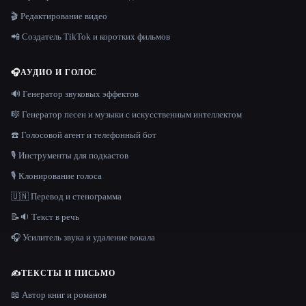
🎬 Редактирование видео
📲 Создатель TikTok и коротких фильмов
🎧
АУДИО И ГОЛОС
🔊 Генератор звуковых эффектов
🎼 Генератор песен и музыки с искусственным интеллектом
☎️ Голосовой агент и телефонный бот
🎙️ Инструменты для подкастов
🎙️ Клонирование голоса
🇺🇳 Перевод и стенограмма
📝🔉 Текст в речь
🎧 Усилитель звука и удаление вокала
✍️
ТЕКСТЫ И ПИСЬМО
📖 Автор книг и романов