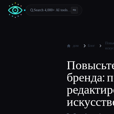
Search 4,000+ AI tools…
⌘
K
Повыс
дом
Блог
искус
Повысьте
бренда: 
редакти
искусств