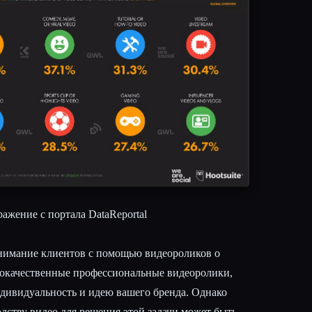
ажение с портала DataReportal
нимание клиентов с помощью видеороликов о
кокачественные профессиональные видеоролики,
ндивидуальность и идею вашего бренда. Однако
дству видео для решения этой задачи может быть