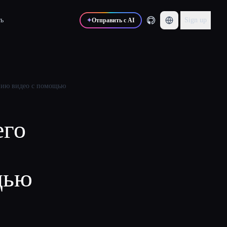
ь
Sign up
✦
Отправить с AI
анию видео с помощью
его
щью