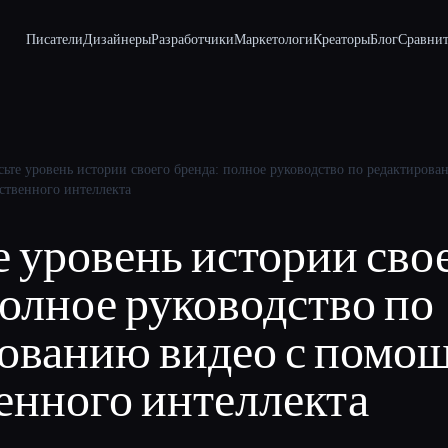
Писатели
Дизайнеры
Разработчики
Маркетологи
Креаторы
Блог
Сравнит
ьте уровень истории своего бренда: полное руководство по редактиров
ственного интеллекта
 уровень истории сво
полное руководство по
рованию видео с помо
енного интеллекта