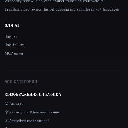
Webbotify review: a no-code chatbot trained on your website
Translate.video review: fast AI dubbing and subtitles in 75+ languages
ДЛЯ AI
llms.txt
llms-full.txt
MCP server
ВСЕ КАТЕГОРИИ
🎨
ИЗОБРАЖЕНИЯ И ГРАФИКА
😎 Аватары
🎲 Анимация и 3D-моделирование
🔬 Апскейлер изображений