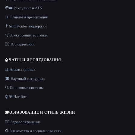
🧑‍💼 Рекрутинг и ATS
📊 Слайды и презентации
👨‍💻 Служба поддержки
🛒 Электронная торговля
👩‍⚖️ Юридический
🤖
ЧАТЫ И ИССЛЕДОВАНИЯ
📊 Анализ данных
🎓 Научный сотрудник
🔍 Поисковые системы
🤖💬 Чат-бот
🎓
ОБРАЗОВАНИЕ И СТИЛЬ ЖИЗНИ
👩‍⚕️ Здравоохранение
💞 Знакомства и социальные сети