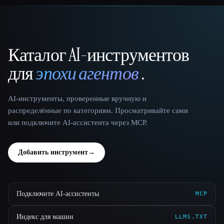
Каталог AI-инструментов
That AI Collection
для
эпохи агентов
.
AI-инструменты, проверенные вручную и
распределённые по категориям. Просматривайте сами
или подключите AI-ассистента через MCP.
Добавить инструмент
→
Подключите AI-ассистенты
MCP
Индекс для машин
LLMS.TXT