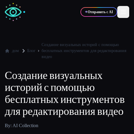
✦
Отправить с AI
✍️
🎨
Писатели
Дизайнеры
Создание визуальных историй с помощью
дом
Блог
бесплатных инструментов для редактирования
видео
💻
📈
Разработчики
Маркетологи
Создание визуальных
историй с помощью
🎓
🎬
Студенты
Креаторы
бесплатных инструментов
для редактирования видео
Блог
By: AI Collection
Сравнить инструменты