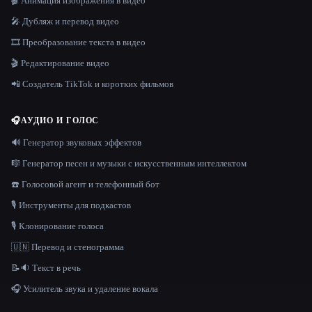
🎬 Анимация изображения в видео
🎤 Дубляж и перевод видео
🎞️ Преобразование текста в видео
🎬 Редактирование видео
📲 Создатель TikTok и коротких фильмов
🎧
АУДИО И ГОЛОС
🔊 Генератор звуковых эффектов
🎼 Генератор песен и музыки с искусственным интеллектом
☎️ Голосовой агент и телефонный бот
🎙️ Инструменты для подкастов
🎙️ Клонирование голоса
🇺🇳 Перевод и стенограмма
📝🔉 Текст в речь
🎧 Усилитель звука и удаление вокала