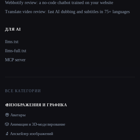
Webbotify review: a no-code chatbot trained on your website
Translate.video review: fast AI dubbing and subtitles in 75+ languages
ДЛЯ AI
llms.txt
llms-full.txt
MCP server
ВСЕ КАТЕГОРИИ
🎨
ИЗОБРАЖЕНИЯ И ГРАФИКА
😎 Аватары
🎲 Анимация и 3D-моделирование
🔬 Апскейлер изображений