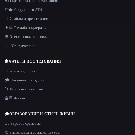
🎙️ Подготовка к собеседованию
🧑‍💼 Рекрутинг и ATS
📊 Слайды и презентации
👨‍💻 Служба поддержки
🛒 Электронная торговля
👩‍⚖️ Юридический
🤖
ЧАТЫ И ИССЛЕДОВАНИЯ
📊 Анализ данных
🎓 Научный сотрудник
🔍 Поисковые системы
🤖💬 Чат-бот
🎓
ОБРАЗОВАНИЕ И СТИЛЬ ЖИЗНИ
👩‍⚕️ Здравоохранение
💞 Знакомства и социальные сети