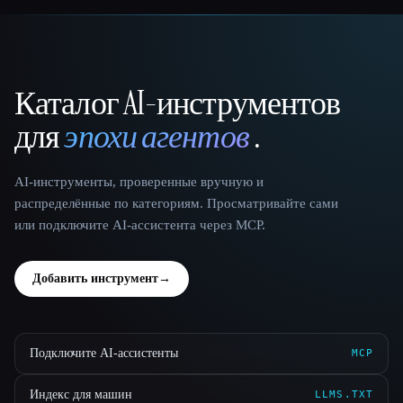
Каталог AI-инструментов
That AI Collection
для
эпохи агентов
.
AI-инструменты, проверенные вручную и
распределённые по категориям. Просматривайте сами
или подключите AI-ассистента через MCP.
Добавить инструмент
→
Подключите AI-ассистенты
MCP
Индекс для машин
LLMS.TXT