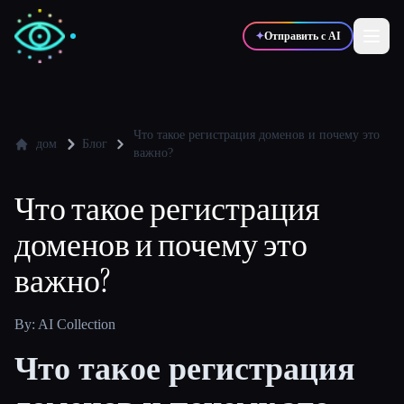
✦
Отправить с AI
✍️
🎨
Писатели
Дизайнеры
Что такое регистрация доменов и почему это
дом
Блог
важно?
💻
📈
Разработчики
Маркетологи
Что такое регистрация
доменов и почему это
🎓
🎬
Студенты
Креаторы
важно?
By: AI Collection
Блог
Что такое регистрация
Сравнить инструменты