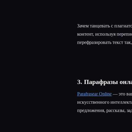
Зачем танцевать с плагиат
контент, используя переп
перефразировать текст так,
3.
Парафразы онл
Parafrasear Online
— это ваш
искусственного интеллекта
предложения, рассказы, зад