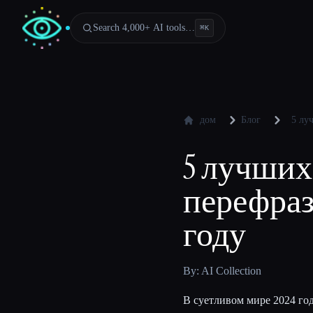
Search 4,000+ AI tools…
⌘
K
дом
Блог
5 лу
5 лучших
перефраз
году
By: AI Collection
В суетливом мире 2024 год