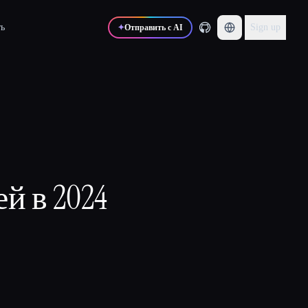
ь
Sign up
✦
Отправить с AI
й в 2024